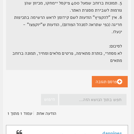
5. תמונות ברוחב שמעל 400 פיקסל יימחקו, מכיוון שהן
גורמות לשבירת מסגרת האתר.
6. אין "להקפיץ" הודעות לשם קידומן לראש הרשימה בתכיפות
חריגה (כפי שתראה למנהל הפורום), הודעות ש"יוקפצו" -
ינעלו.
לסיכום:
לא מסחרי, כותרת מתאימה, פרטים מלאים ומחיר, תמונה ברוחב
מתאים
פרסם תגובה
הודעה אחת
|
עמוד
1
מתוך
1
danpines