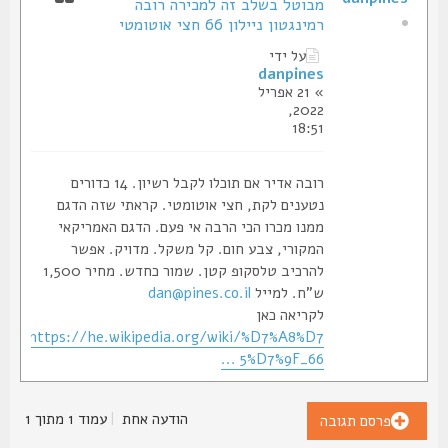
מבוטל בשלב זה למכירה רובה
רמינגטון ניילון 66 חצי אוטומטי
על ידי
danpines
» 21 אפריל
2022,
18:51
רובה אדיר אם תוכלו לקבל רשיון. 14 כדורים
נטענים לקת, חצי אוטומטי. קראתי שזה הדגם
ממנו מכרו הכי הרבה אי פעם. הדגם האמריקאי
המקורי, צבע חום. קל משקל. מדויק. אפשר
להרכיב טלסקופ קטן. שמור כחדש. מחיר 1,500
ש"ח. למייל
dan@pines.co.il
לקריאה כאן
https://he.wikipedia.org/wiki/%D7%A8%D7
... 5%D7%9F_66
הודעה אחת
|
עמוד
1
מתוך
1
פרסם תגובה