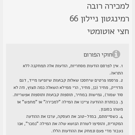
מכירה רובה
רמינגטון ניילון 66
צי אוטומטי
חוקי הפורום
1. אין לפרסם הודעות מסחריות, הודעות אלה תמחקנה ללא
התראה.
2. פרסמו פרטים שיחסכו שאלות קבועות שיופיעו מייד, דגם
מדוייק, מחיר (כן, מחיר, הרי ממילא השאלה כמה תצוץ, וזה לא
סוד שמור), גמישות במחיר, תוספות קבועות ותוספות אפשריות.
3. בכותרת ההודעה ציינו את המילה "למכירה" או "מחפש" או
משהו בסגנון.
4. כשסיימתם, במזל-טוב את העסקה, ערכו את ההודעה
המקורית, והוסיפו לשורת הנושא שלה את המילה "נמכר", אנו
נעבור מדי פעם ונמחק את ההודעות הללו.