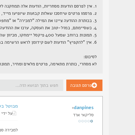
1. אין לפרסם הודעות מסחריות, הודעות אלה תמחקנה ללא התראה.
2. פרסמו פרטים שיחסכו שאלות קבועות שיופיעו מייד, דגם מדוייק, מחיר (כן, מחיר, הרי ממילא השאלה כמה תצוץ, וזה לא סוד שמור), גמישות במחיר, תוספות קבועות ותוספות אפשריות.
3. בכותרת ההודעה ציינו את המילה "למכירה" או "מחפש" או משהו בסגנון.
4. כשסיימתם, במזל-טוב את העסקה, ערכו את ההודעה המקורית, והוסיפו לשורת הנושא שלה את המילה "נמכר", אנו נעבור מדי פעם ונמחק את ההודעות הללו.
5. תמונות ברוחב שמעל 400 פיקסל יימחקו, מכיוון שהן גורמות לשבירת מסגרת האתר.
6. אין "להקפיץ" הודעות לשם קידומן לראש הרשימה בתכיפות חריגה (כפי שתראה למנהל הפורום), הודעות ש"יוקפצו" - ינעלו.
לסיכום:
לא מסחרי, כותרת מתאימה, פרטים מלאים ומחיר, תמונ
פרסם תגובה
מבוטל בשלב 
danpines
על ידי
סליקאי ארד