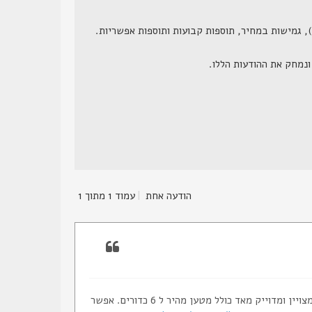
הודעה אחת
|
עמוד
1
מתוך
1
למכירה סמיט ווסון תופי דגם 66-1 קליבר 357 מגנום קנה 6 אינץ' נירוסטה קת עץ מצב מצויין ומדוייק מאד כולל מטען מהיר ל 6 כדורים. אפשר