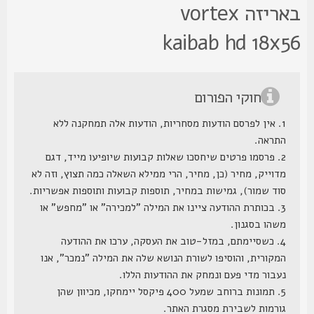
באריזה vortex
kaibab hd 18x5
חוקי הפורום
1. אין לפרסם הודעות מסחריות, הודעות אלה תמחקנה ללא
התראה.
2. פרסמו פרטים שיחסכו שאלות קבועות שיופיעו מייד, דגם
מדוייק, מחיר (כן, מחיר, הרי ממילא השאלה כמה תצוץ, וזה לא
סוד שמור), גמישות במחיר, תוספות קבועות ותוספות אפשריות.
3. בכותרת ההודעה ציינו את המילה "למכירה" או "מחפש" או
משהו בסגנון.
4. כשסיימתם, במזל-טוב את העסקה, ערכו את ההודעה
המקורית, והוסיפו לשורת הנושא שלה את המילה "נמכר", אנו
נעבור מדי פעם ונמחק את ההודעות הללו.
5. תמונות ברוחב שמעל 400 פיקסל יימחקו, מכיוון שהן
גורמות לשבירת מסגרת האתר.