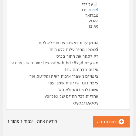
על ידי
» 01
rel
פברואר
2022,
12:59
הוזמן עבור מישהו שבסוף לא לקח
1200$ מחיר עלות ללא רווח
רק לסגור את החור בכיס
משקפת vortex kaibab hd 18x56 חדש באריזה
איכות מדהימה HD
ציפויים משפרי איכות ראיה וקליטת אור
ציפוי נוגד שריטות שמן ועפר
אטום למים וממולא בגז
אחריות לכל החיים של vortex
0504145005
הודעה אחת
|
עמוד
1
מתוך
1
פרסם תגובה