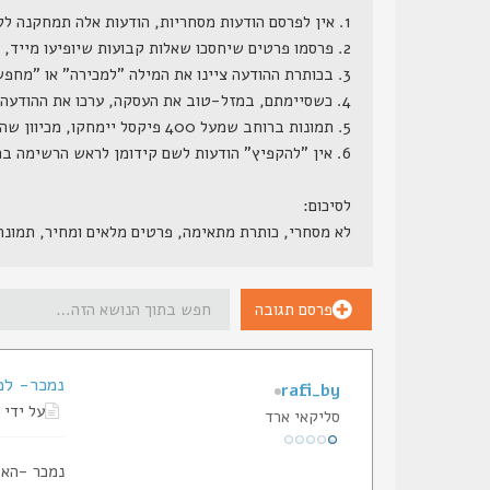
1. אין לפרסם הודעות מסחריות, הודעות אלה תמחקנה ללא התראה.
2. פרסמו פרטים שיחסכו שאלות קבועות שיופיעו מייד, דגם מדוייק, מחיר (כן, מחיר, הרי ממילא השאלה כמה תצוץ, וזה לא סוד שמור), גמישות במחיר, תוספות קבועות ותוספות אפשריות.
3. בכותרת ההודעה ציינו את המילה "למכירה" או "מחפש" או משהו בסגנון.
4. כשסיימתם, במזל-טוב את העסקה, ערכו את ההודעה המקורית, והוסיפו לשורת הנושא שלה את המילה "נמכר", אנו נעבור מדי פעם ונמחק את ההודעות הללו.
5. תמונות ברוחב שמעל 400 פיקסל יימחקו, מכיוון שהן גורמות לשבירת מסגרת האתר.
6. אין "להקפיץ" הודעות לשם קידומן לראש הרשימה בתכיפות חריגה (כפי שתראה למנהל הפורום), הודעות ש"יוקפצו" - ינעלו.
לסיכום:
לא מסחרי, כותרת מתאימה, פרטים מלאים ומחיר, תמונ
פרסם תגובה
נמכר- למכירה  0.40SW
rafi_by
על ידי
סליקאי ארד
נמכר -האקדח מותאם ירי מע