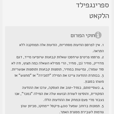
פרינגפילד
לקאט
חוקי הפורום
1. אין לפרסם הודעות מסחריות, הודעות אלה תמחקנה ללא
התראה.
2. פרסמו פרטים שיחסכו שאלות קבועות שיופיעו מייד, דגם
מדוייק, מחיר (כן, מחיר, הרי ממילא השאלה כמה תצוץ, וזה לא
סוד שמור), גמישות במחיר, תוספות קבועות ותוספות אפשריות.
3. בכותרת ההודעה ציינו את המילה "למכירה" או "מחפש" או
משהו בסגנון.
4. כשסיימתם, במזל-טוב את העסקה, ערכו את ההודעה
המקורית, והוסיפו לשורת הנושא שלה את המילה "נמכר", אנו
נעבור מדי פעם ונמחק את ההודעות הללו.
5. תמונות ברוחב שמעל 400 פיקסל יימחקו, מכיוון שהן
גורמות לשבירת מסגרת האתר.