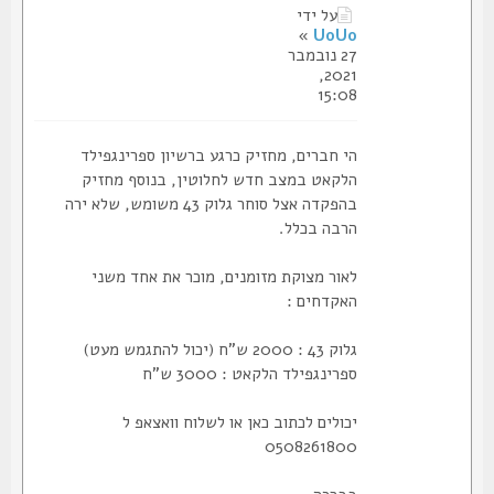
על ידי
»
UoUo
27 נובמבר
2021,
15:08
הי חברים, מחזיק כרגע ברשיון ספרינגפילד
הלקאט במצב חדש לחלוטין, בנוסף מחזיק
בהפקדה אצל סוחר גלוק 43 משומש, שלא ירה
הרבה בכלל.
לאור מצוקת מזומנים, מוכר את אחד משני
האקדחים :
גלוק 43 : 2000 ש"ח (יכול להתגמש מעט)
ספרינגפילד הלקאט : 3000 ש"ח
יכולים לכתוב כאן או לשלוח וואצאפ ל
0508261800