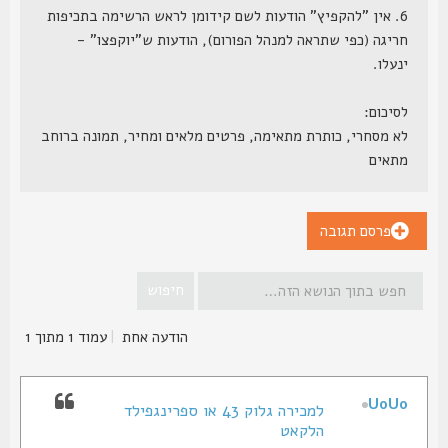
6. אין "להקפיץ" הודעות לשם קידומן לראש הרשימה בתכיפות
חריגה (כפי שתראה למנהל הפורום), הודעות ש"יוקפצו" -
ינעלו.
לסיכום:
לא מסחרי, כותרת מתאימה, פרטים מלאים ומחיר, תמונה ברוחב
מתאים
פרסם תגובה
הודעה אחת
|
עמוד
1
מתוך
1
UoUo
למכירה גלוק 43 או ספרינגפילד
הלקאט