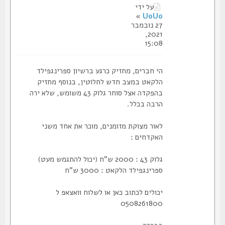
על ידי
»
UoUo
27 נובמבר
2021,
15:08
הי חברים, מחזיק כרגע ברשיון ספרינגפילד
הלקאט במצב חדש לחלוטין, בנוסף מחזיק
בהפקדה אצל סוחר גלוק 43 משומש, שלא ירה
הרבה בכלל.
לאור מצוקת מזומנים, מוכר את אחד משני
האקדחים :
גלוק 43 : 2000 ש"ח (יכול להתגמש מעט)
ספרינגפילד הלקאט : 3000 ש"ח
יכולים לכתוב כאן או לשלוח וואצאפ ל
0508261800