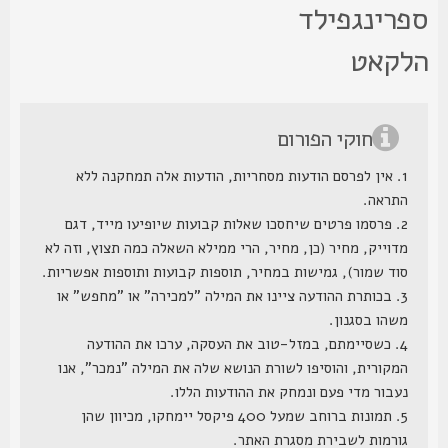
פרינגפילד
לקאט
חוקי הפורום
1. אין לפרסם הודעות מסחריות, הודעות אלה תמחקנה ללא
התראה.
2. פרסמו פרטים שיחסכו שאלות קבועות שיופיעו מייד, דגם
מדוייק, מחיר (כן, מחיר, הרי ממילא השאלה כמה תצוץ, וזה לא
סוד שמור), גמישות במחיר, תוספות קבועות ותוספות אפשריות.
3. בכותרת ההודעה ציינו את המילה "למכירה" או "מחפש" או
משהו בסגנון.
4. כשסיימתם, במזל-טוב את העסקה, ערכו את ההודעה
המקורית, והוסיפו לשורת הנושא שלה את המילה "נמכר", אנו
נעבור מדי פעם ונמחק את ההודעות הללו.
5. תמונות ברוחב שמעל 400 פיקסל יימחקו, מכיוון שהן
גורמות לשבירת מסגרת האתר.