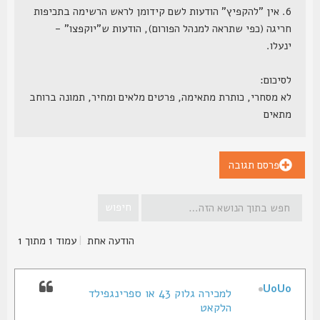
6. אין "להקפיץ" הודעות לשם קידומן לראש הרשימה בתכיפות
חריגה (כפי שתראה למנהל הפורום), הודעות ש"יוקפצו" -
ינעלו.
לסיכום:
לא מסחרי, כותרת מתאימה, פרטים מלאים ומחיר, תמונה ברוחב
מתאים
פרסם תגובה
הודעה אחת
|
עמוד
1
מתוך
1
UoUo
למכירה גלוק 43 או ספרינגפילד
הלקאט