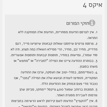
יקס 4
חוקי הפורום
1. אין לפרסם הודעות מסחריות, הודעות אלה תמחקנה ללא
התראה.
2. פרסמו פרטים שיחסכו שאלות קבועות שיופיעו מייד, דגם
מדוייק, מחיר (כן, מחיר, הרי ממילא השאלה כמה תצוץ, וזה לא
סוד שמור), גמישות במחיר, תוספות קבועות ותוספות אפשריות.
3. בכותרת ההודעה ציינו את המילה "למכירה" או "מחפש" או
משהו בסגנון.
4. כשסיימתם, במזל-טוב את העסקה, ערכו את ההודעה
המקורית, והוסיפו לשורת הנושא שלה את המילה "נמכר", אנו
נעבור מדי פעם ונמחק את ההודעות הללו.
5. תמונות ברוחב שמעל 400 פיקסל יימחקו, מכיוון שהן
גורמות לשבירת מסגרת האתר.
6. אין "להקפיץ" הודעות לשם קידומן לראש הרשימה בתכיפות
חריגה (כפי שתראה למנהל הפורום), הודעות ש"יוקפצו" -