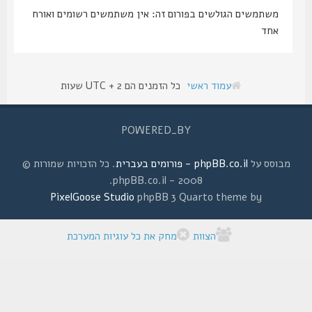
משתמשים הגולשים בפורום זה: אין משתמשים רשומים ואורח
אחד
עמוד ראשי
כל הזמנים הם UTC + 2 שעות
POWERED_BY
מבוסס על
phpBB.co.il - פורומים בעברית
. כל הזכויות שמורות ©
2008 - phpBB.co.il.
PixelGoose Studio
phpBB 3 Quarto theme by
הצוות
מחק את כל עוגיות המערכת