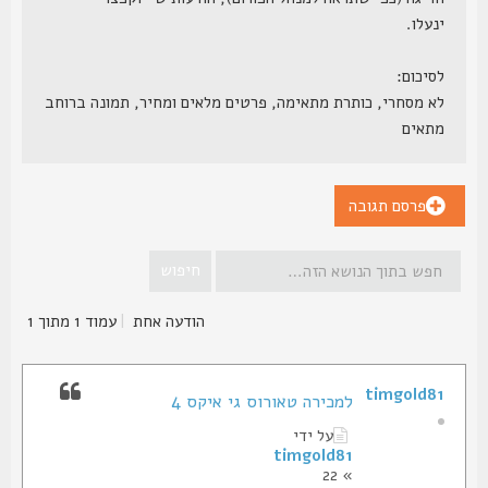
ינעלו.
לסיכום:
לא מסחרי, כותרת מתאימה, פרטים מלאים ומחיר, תמונה ברוחב
מתאים
פרסם תגובה
הודעה אחת
|
עמוד
1
מתוך
1
timgold81
למכירה טאורוס גי איקס 4
על ידי
timgold81
» 22