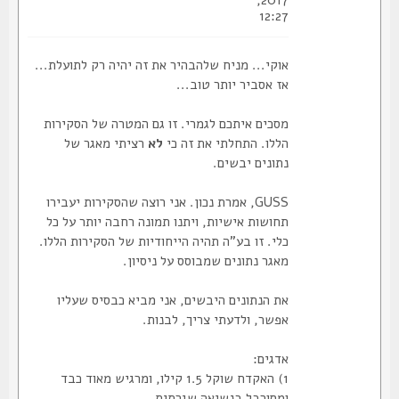
2017,
12:27
אוקי... מניח שלהבהיר את זה יהיה רק לתועלת...
אז אסביר יותר טוב...
מסכים איתכם לגמרי. זו גם המטרה של הסקירות
הללו. התחלתי את זה כי
לא
רציתי מאגר של
נתונים יבשים.
GUSS, אמרת נכון. אני רוצה שהסקירות יעבירו
תחושות אישיות, ויתנו תמונה רחבה יותר על כל
כלי. זו בע"ה תהיה הייחודיות של הסקירות הללו.
מאגר נתונים שמבוסס על ניסיון.
את הנתונים היבשים, אני מביא כבסיס שעליו
אפשר, ולדעתי צריך, לבנות.
אדגים:
1) האקדח שוקל 1.5 קילו, ומרגיש מאוד כבד
ומסורבל בנשיאה שגרתית.