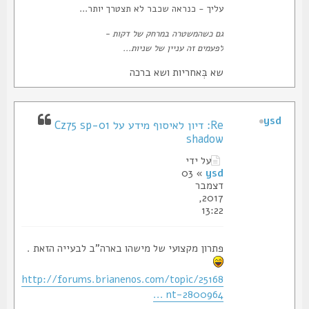
עליך - כנראה שכבר לא תצטרך יותר...
גם כשהמשטרה במרחק של דקות -
לפעמים זה עניין של שניות...
שא בְּאחריות ושא ברכה
ysd
Re: דיון לאיסוף מידע על Cz75 sp-01
shadow
על ידי
» 03
ysd
דצמבר
2017,
13:22
פתרון מקצועי של מישהו בארה"ב לבעייה הזאת .
http://forums.brianenos.com/topic/25168
... nt-2800964