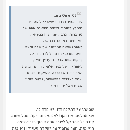
OmerCZ כתב:
עוד מספר נקודות שיש לי להוסיף:
מומלץ להוסיף לפחות מחסנית אחת של
16 כדור, הרבה יותר נוח בנשיאה
יומיומית ובמיוחד בנהיגה.
לאחר נשיאה יומיומית של שנה וקצת
תפס המחסנית התחיל להחליד, קל
לנקות אותו אבל זה עדיין מציק.
לאחר ירי של כמה אלפי כדורים הכוונת
האחורית השתחררה מהמקום, פשוט
שטה לצדדים בחופשיות, נראה תיקון
פשוט אבל עדיין מוזר.
שמעתי על התקלה הזו. לא קרה לי.
אני החלפתי את הקת לאלומיניום. יקר, אבל שווה.
קודם כל יותר קל לשפר אחיזה תוך כדי שליפה.
חוץ מזה, יוצר פרופיל צר לאקדח סטייל 1911 כזה