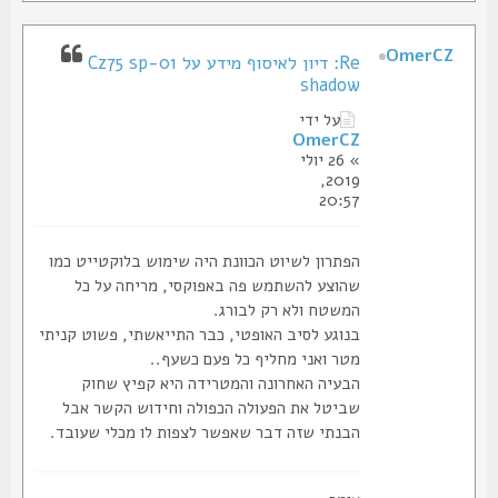
OmerCZ
Re: דיון לאיסוף מידע על Cz75 sp-01
shadow
על ידי
OmerCZ
» 26 יולי
2019,
20:57
הפתרון לשיוט הכוונת היה שימוש בלוקטייט כמו
שהוצע להשתמש פה באפוקסי, מריחה על כל
המשטח ולא רק לבורג.
בנוגע לסיב האופטי, כבר התייאשתי, פשוט קניתי
מטר ואני מחליף כל פעם כשעף..
הבעיה האחרונה והמטרידה היא קפיץ שחוק
שביטל את הפעולה הכפולה וחידוש הקשר אבל
הבנתי שזה דבר שאפשר לצפות לו מכלי שעובד.