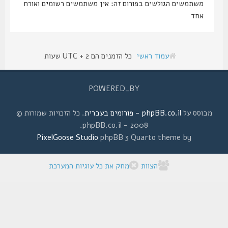
משתמשים הגולשים בפורום זה: אין משתמשים רשומים ואורח
אחד
עמוד ראשי
כל הזמנים הם UTC + 2 שעות
POWERED_BY
מבוסס על
phpBB.co.il - פורומים בעברית
. כל הזכויות שמורות ©
2008 - phpBB.co.il.
PixelGoose Studio
phpBB 3 Quarto theme by
הצוות
מחק את כל עוגיות המערכת