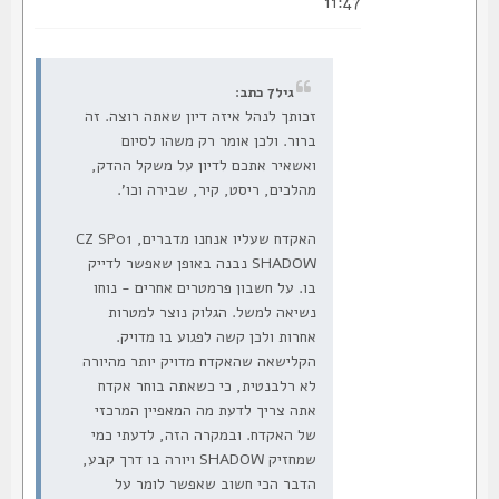
11:47
גיל7 כתב:
זכותך לנהל איזה דיון שאתה רוצה. זה
ברור. ולכן אומר רק משהו לסיום
ואשאיר אתכם לדיון על משקל ההדק,
מהלכים, ריסט, קיר, שבירה וכו'.
האקדח שעליו אנחנו מדברים, CZ SP01
SHADOW נבנה באופן שאפשר לדייק
בו. על חשבון פרמטרים אחרים - נוחו
נשיאה למשל. הגלוק נוצר למטרות
אחרות ולכן קשה לפגוע בו מדויק.
הקלישאה שהאקדח מדויק יותר מהיורה
לא רלבנטית, כי כשאתה בוחר אקדח
אתה צריך לדעת מה המאפיין המרכזי
של האקדח. ובמקרה הזה, לדעתי כמי
שמחזיק SHADOW ויורה בו דרך קבע,
הדבר הכי חשוב שאפשר לומר על