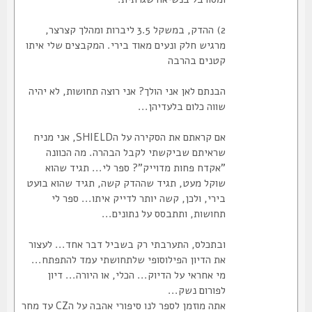
2) ההדק, במשקל 3.5 ליברות ומהלך קצרצר,
מרגיש חלק ונעים מאוד בירי. המקבצים שלי איתו
קטנים בהרבה
הבנתם לאן אני הולך? אני רוצה תחושות, לא יהיה
שווה כלום בלעדיהן...
אם קראתם את הסקירה על הSHIELD, אני מניח
שראיתם שביקשתי לקבל הבהרה. מה הכוונה
"אקדח פחות מדוייק"? ספר לי... תגיד שהוא
שוקל מעט, תגיד שההדק קשה, תגיד שהוא בועט
בירי, ולכן, קשה יותר לדייק איתו... ספר לי
תחושות, ותתבסס על נתונים...
ובתכלס, התערבתי רק בשביל דבר אחד... לעצור
את הדיון הפילוסופי שלתחושתי עמד להתפתח...
מי אחראי על הדיוק... הכלי, או היורה... דיון
לפורום נשק...
אתה מוזמן לספר לנו סיפורי אהבה על הCZ עד מחר