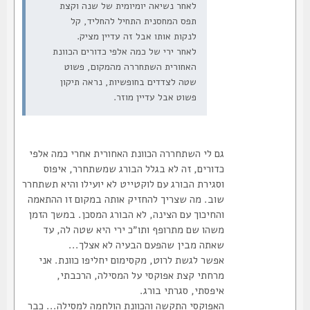
לאחר נשיאה יומיומית של שנה וקצת
תפס המחסנית התחיל להחליד, קל
לנקות אותו אבל זה עדיין מציק.
לאחר ירי של כמה אלפי כדורים הכוונת
האחורית השתחררה מהמקום, פשוט
שטה לצדדים בחופשיות, נראה תיקון
פשוט אבל עדיין מוזר.
גם לי השתחררה הכוונת האחורית אחרי כמה אלפי
כדורים, זה לא בגלל הבורג שמשתחרר, איפוס
וסגירת הבורג עם לוקטייט לא יועילו והיא תשתחרר
שוב. מה שצריך להחזיק אותה במקום זו ההתאמה
והחיכוך עם הצינה, לא הבורג המסכן. במשך הזמן
משהו שם מתרופף ותו״כ ירי היא שטה לה, עד
שאתה מבין שהפעם הבעיה לא אצלך...
אפשר לגשת לרוט, מקסימום יחליפו כוונת. אני
מרחתי קצת אפוקסי על המסילה, הרכבתי,
איפסתי, סגרתי בורג.
האפוקסי התקשה והכוונת הולחמה למסילה... כבר