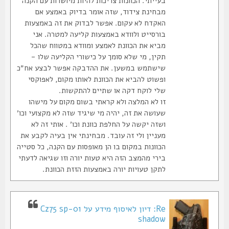
בעייתי. הכוונות צריכות להיות מיושרות עם הקנה
מבחינת צידוד, שזה אומר בדיוק באמצע אם
האקדח לא עקום. אפשר לבדוק את זה באמצעות
בורסייט ולוודא באמצעות קליעה למטרה. אני
מביא את הכוונת לאמצע ומוודא במטווח שהכל
תקין, מי שלא סומך על כישורי הקליעה שלו -
שישתמש במשען. את ההדבקה אפשר לבצע אח״כ
ופשוט להביא את הכוונת לאותו מקום, לאפוקסי
שלי לוקח דקה או שתיים להתקשות.
זו לא המלצה ולא קראתי בשום מקום על מישהו
שעושה את זה, יהיה מי שיגיד שזה לא מקצועי וכו׳
ושזה יקשה על החלפת כוונת וכו׳ . אותי זה לא
מעניין ולי זה עובד. מבחינתי אין בעיה לקבע את
הכוונות במקום בו הן מאופסות עם הקנה, כל סטייה
בירי מהמצב הזה היא טעות יורה וזו שגיאה לדעתי
לתקן טעויות יורה באמצעות הזזת הכוונת.
Re: דיון לאיסוף מידע על Cz75 sp-01
shadow