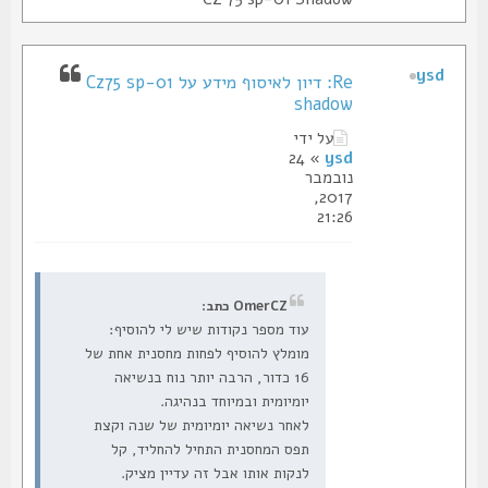
ysd
Re: דיון לאיסוף מידע על Cz75 sp-01
shadow
על ידי
» 24
ysd
נובמבר
2017,
21:26
OmerCZ כתב:
עוד מספר נקודות שיש לי להוסיף:
מומלץ להוסיף לפחות מחסנית אחת של
16 כדור, הרבה יותר נוח בנשיאה
יומיומית ובמיוחד בנהיגה.
לאחר נשיאה יומיומית של שנה וקצת
תפס המחסנית התחיל להחליד, קל
לנקות אותו אבל זה עדיין מציק.