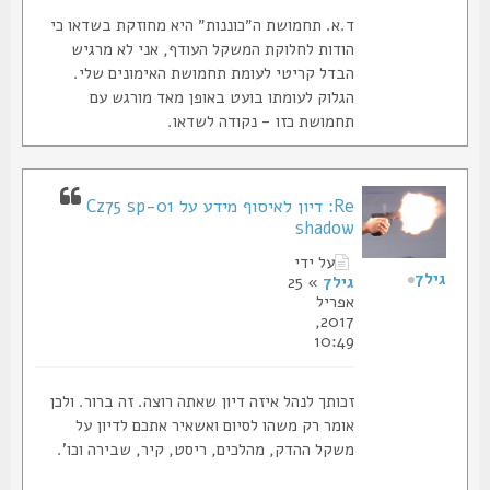
ד.א. תחמושת ה״כוננות״ היא מחוזקת בשדאו כי
הודות לחלוקת המשקל העודף, אני לא מרגיש
הבדל קריטי לעומת תחמושת האימונים שלי.
הגלוק לעומתו בועט באופן מאד מורגש עם
תחמושת כזו - נקודה לשדאו.
Re: דיון לאיסוף מידע על Cz75 sp-01
shadow
על ידי
גיל7
גיל7
» 25
אפריל
2017,
10:49
זכותך לנהל איזה דיון שאתה רוצה. זה ברור. ולכן
אומר רק משהו לסיום ואשאיר אתכם לדיון על
משקל ההדק, מהלכים, ריסט, קיר, שבירה וכו'.