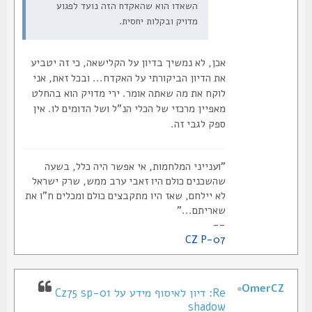
השאדו הוא שהאקדח הזה נועד לפגוע
מדויק ובקלות יחסית.
אכן, לא נמשיך בדיון על הקלישאה, כי זה יטביע
את הדיון הביקורתי על האקדח... ובכל זאת, אני
לוקח את מה שאתה אומר. ירי מדויק הוא בהחלט
מאפיין מרכזי של הכלי הנ"ל ושל הדומים לו. אין
ספק לגבי זה.
"וענייני המלחמות, אי אפשר היה כלל, בשעה
שהשכנים כולם היו זאבי ערב ממש, שרק ישראל
לא יילחם, שאז היו מתקבצים כולם ומכלים ח"ו את
שאריתם..."
--
CZ P-07
OmerCZ
Re: דיון לאיסוף מידע על Cz75 sp-01
shadow