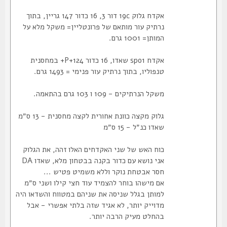
אקדח גלוק 19c דור 3, 16 כדור 147 גריין, בתוך
נרתיק עור מותאם של פרונטליין= משקל מלא על
המותן= 1001 גרם.
אקדח spo1 שאדו, 16 כדור 124+P+ במחסנית
טנפוליו, בתוך נרתיק עור פנימי = 1493 גרם.
משקל הנרתיקים - 109 ו 103 גרם בהתאמה.
גלוק מקצה כוונת אחורית לקצה מחסנית - 13 ס״מ
שאדו כנ״ל - 15 ס״מ
כוח האש של שני האקדחים האלו זהה, את הגלוק
אני נושא עם כדור בקנה בבטחון מלא, שאדו DA
חסר אבטחת נוקר וללא משמיט פטיש ...
אם מישהו בוחר להצמיד עוד חצי קילו ושני ס״מ
למותן בגלל שניסה את שניהם במטווח והשדאו היה
מדוייק יותר, לא אגיד שזה בלתי אפשרי - אבל
בהחלט מעיק הרבה יותר.