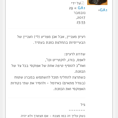
על ידי
» 29
GA1
GA1
נובמבר
2017,
23:53
רעיון מעניין, אבל אכן מפריע (לי) העניין של
הבעייתיות בהחלפת כוונת בעתיד.
שדרוג לרעיון:
לאפס, בורג, לוקטייט וכו',
ואח"כ להוסיף טיפה אחת של אפוקסי בכל צד של
הכוונת.
כשתרצה להחליף תוכל להשתמש במברג שטוח
(בגודל מתאים) כאיזמל - ולהסיר את שתי נקודות
האפוקסי ואת הכוונת.
גיל
-------
נשק עליך זה כמו מצנח - אם תצטרך ולא יהיה