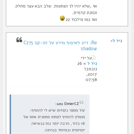
אז ,שלא יהיו לך הפתעות. שלב הבא עצר מחלק
וכוונת קדמית.
ואז כמו מילכוד 22
ניר ל
Re: דיון לאיסוף מידע על Cz75 sp-01
shadow
על ידי
ניר ל
» 26
נובמבר
2017,
07:58
OmerCZ כתב:
עוד מספר נקודות שיש לי להוסיף:
מומלץ להוסיף לפחות מחסנית אחת של
16 כדור, הרבה יותר נוח בנשיאה
יומיומית ובמיוחד בנהיגה.