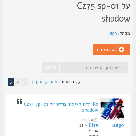
על Cz75 sp-01
shado
הל:
Digo
פרסם תגובה
45 הודעות
|
עמוד
3
מתוך
3
|
1
2
3
Re: דיון לאיסוף מידע על Cz75 sp-01
shadow
על ידי
» 21
Digo
Digo
אפריל