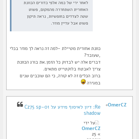
לאחר ירי של כמה אלפי כדורים הכוונת
האחורית השתחררה מהמקום, פשוט
שטה לצדדים בחופשיות, נראה תיקון
פשוט אבל עדיין מוזר.
כוונת אחורית מטיילת -למה זה נראה לך מוזר בכלי
,שעובד?
דברים אלה יש לבדוק כל הזמן.את בורג הכוונת
צריך לאבטח בלוקטייט מתאים.
ברוב הכלים זה לא קורה, כי הם שוכבים שנים
במגירה
OmerCZ
Re: דיון לאיסוף מידע על Cz75 sp-01
shadow
על ידי
OmerCZ
» 25