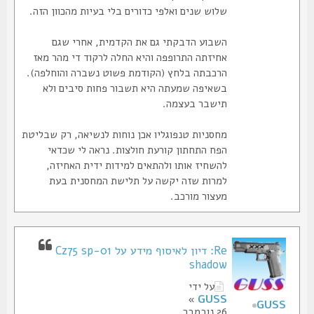
שלוש שנים ואלפי כדורים בלי בעיות מהכוון הזה.
השבוע הדבקתי גם את הקדמית, אחרי שגם
אחיזתה התרופפה והיא החלה לרקוד די מהר מאז
הרכבתה בלחץ (הקודמת פשוט נשברה והוחלפה).
בשאיפה שמעתה היא תשבור פחות סיבים ולא
תישבר בעצמה.
מחסניות טנפוגליו אכן נוחות לנשיאה, רק שבליטת
הפח התחתון קורעת חולצות. נראה לי שכדאי
להשחיז אותו ולהתאים למידות ידית האחיזה,
למרות שזה יקשה על תלישת המחסנית בעת
מעצור מורכב.
Re: דיון לאיסוף מידע על Cz75 sp-01
shadow
על ידי
»
GUSS
GUSS
26 נובמבר