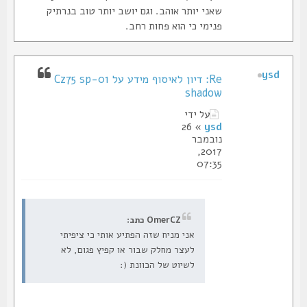
שאני יותר אוהב. וגם יושב יותר טוב בנרתיק
פנימי כי הוא פחות רחב.
ysd
Re: דיון לאיסוף מידע על Cz75 sp-01
shadow
על ידי
» 26
ysd
נובמבר
2017,
07:35
OmerCZ כתב:
אני מניח שזה הפתיע אותי כי ציפיתי
לעצר מחלק שבור או קפיץ פגום, לא
לשיוט של הכוונת (: