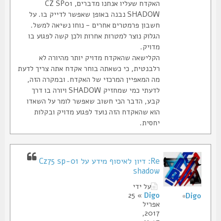
האקדח שעליו אנחנו מדברים, CZ SP01
SHADOW נבנה באופן שאפשר לדייק בו. על
חשבון פרמטרים אחרים - נוחו נשיאה למשל.
הגלוק נוצר למטרות אחרות ולכן קשה לפגוע בו
מדויק.
הקלישאה שהאקדח מדויק יותר מהיורה לא
רלבנטית, כי כשאתה בוחר אקדח אתה צריך לדעת
מה המאפיין המרכזי של האקדח. ובמקרה הזה,
לדעתי כמי שמחזיק SHADOW ויורה בו דרך
קבע, הדבר הכי חשוב שאפשר לומר על השאדו
הוא שהאקדח הזה נועד לפגוע מדויק ובקלות
יחסית.
Re: דיון לאיסוף מידע על Cz75 sp-01
shadow
על ידי
» 25
Digo
Digo
אפריל
2017,