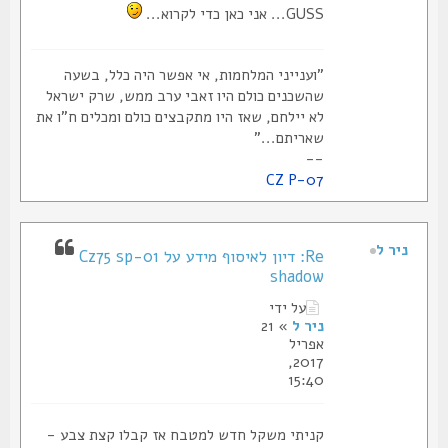
GUSS... אני כאן כדי לקרוא...
"וענייני המלחמות, אי אפשר היה כלל, בשעה
שהשכנים כולם היו זאבי ערב ממש, שרק ישראל
לא יילחם, שאז היו מתקבצים כולם ומכלים ח"ו את
שאריתם..."
--
CZ P-07
ניר ל
Re: דיון לאיסוף מידע על Cz75 sp-01
shadow
על ידי
ניר ל
» 21
אפריל
2017,
15:40
קניתי משקל חדש למטבח אז קבלו קצת צבע -