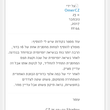
על ידי
OmerCZ
» 23
נובמבר
2017,
22:44
עוד מספר נקודות שיש לי להוסיף:
מומלץ להוסיף לפחות מחסנית אחת של 16 כדור,
הרבה יותר נוח בנשיאה יומיומית ובמיוחד בנהיגה.
לאחר נשיאה יומיומית של שנה וקצת תפס
המחסנית התחיל להחליד, קל לנקות אותו אבל זה
עדיין מציק.
לאחר ירי של כמה אלפי כדורים הכוונת האחורית
השתחררה מהמקום, פשוט שטה לצדדים
בחופשיות, נראה תיקון פשוט אבל עדיין מוזר.
עומר
CZ 75 sp-01 Shadow