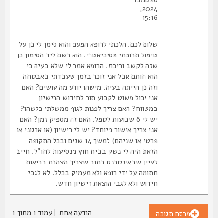
ספטמבר
2024,
15:16
שלום לכם. הלכתי לרופא הפעם והוא סימן לי כן על
טיפול תרופתי פסיכיאטרי. הוא רשם ליד הסימון כן
שזה לקשב וריכוז. הרופא אמר לי שלא בעיה כי
הוא חותם אבל אני זוכר בזמן שעבדתי באבטחה
וזה כן הייתה בעיה. מישהו יודע מה עושים? האם
אני יכול פשוט לקבוע תור לחידוש הרישיון
במטווח? האם צריך לפנות לגוף ממשלתי כלשהו?
יש לי 6 שבועות לטפל. האם זה מספיק זמן? האם
אני צריך אישור מיוחד? יש לי רישיון (או ארגוני או
פרטי או שניהם) למשך 14 שנים ובכל התקופה
הזאת היה לי נשק בבית חוץ מנסיעות לחו"ל. חייב
לציין שבאינטרנט כתוב שצריך הצהרת בריאות
חתומה על ידי רופא ולא מעמיק בכלל. לא לגבי
חידוש ולא לגבי הוצאת רישיון חדש.
הודעה אחת
|
עמוד
1
מתוך
1
פרסם תגובה