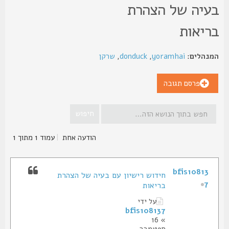
עיה של הצהרת
ריאות
נהלים:
yoramhai
,
donduck
,
שרקן
פרסם תגובה
הודעה אחת
|
עמוד
1
מתוך
1
bfis10813
חידוש רישיון עם בעיה של הצהרת
7
בריאות
על ידי
bfis108137
» 16