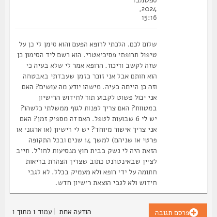
ספטמבר
2024,
15:16
שלום לכם. הלכתי לרופא הפעם והוא סימן לי כן על
טיפול תרופתי פסיכיאטרי. הוא רשם ליד הסימון כן
שזה לקשב וריכוז. הרופא אמר לי שלא בעיה כי
הוא חותם אבל אני זוכר בזמן שעבדתי באבטחה
וזה כן הייתה בעיה. מישהו יודע מה עושים? האם
אני יכול פשוט לקבוע תור לחידוש הרישיון
במטווח? האם צריך לפנות לגוף ממשלתי כלשהו?
יש לי 6 שבועות לטפל. האם זה מספיק זמן? האם
אני צריך אישור מיוחד? יש לי רישיון (או ארגוני או
פרטי או שניהם) למשך 14 שנים ובכל התקופה
הזאת היה לי נשק בבית חוץ מנסיעות לחו"ל. חייב
לציין שבאינטרנט כתוב שצריך הצהרת בריאות
חתומה על ידי רופא ולא מעמיק בכלל. לא לגבי
חידוש ולא לגבי הוצאת רישיון חדש.
הודעה אחת
|
עמוד
1
מתוך
1
פרסם תגובה