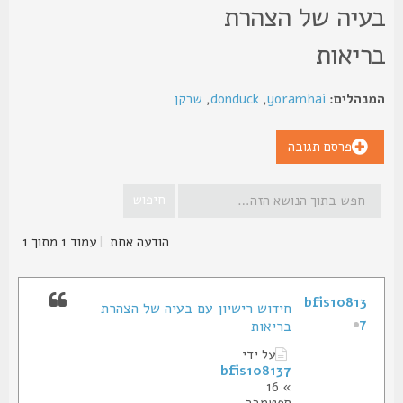
עיה של הצהרת
ריאות
נהלים:
yoramhai
,
donduck
,
שרקן
פרסם תגובה
הודעה אחת
|
עמוד
1
מתוך
1
bfis10813
חידוש רישיון עם בעיה של הצהרת
7
בריאות
על ידי
bfis108137
» 16