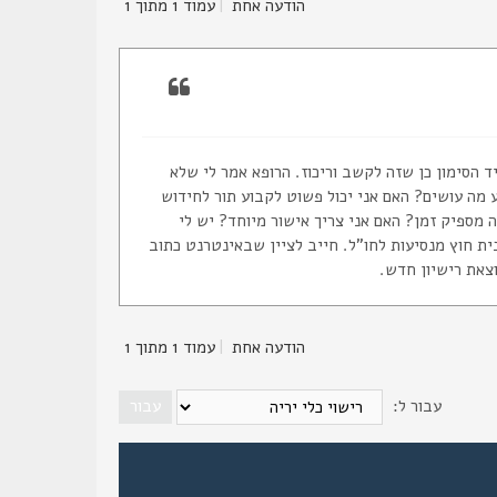
הודעה אחת
|
עמוד
1
מתוך
1
ד הסימון כן שזה לקשב וריכוז. הרופא אמר לי שלא
ע מה עושים? האם אני יכול פשוט לקבוע תור לחידוש
משלתי כלשהו? יש לי 6 שבועות לטפל. האם זה מספיק זמן? האם אני צריך אישור מיוחד? יש לי
תקופה הזאת היה לי נשק בבית חוץ מנסיעות לחו"ל. חייב לציין שבאינטרנט כתוב
וצאת רישיון חדש.
הודעה אחת
|
עמוד
1
מתוך
1
עבור ל: