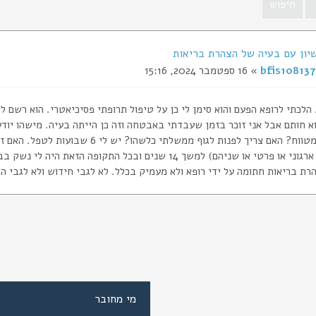
יון עם בעיה של הצהרת בריאות
bfis108137
» 16 ספטמבר 2024, 15:16
הלכתי לרופא הפעם והוא סימן לי כן על טיפול תרופתי פסיכיאטרי. הוא רשם לי
וא חותם אבל אני זוכר בזמן שעבדתי באבטחה וזה כן הייתה בעיה. מישהו יוד
הרישיון במטווח? האם צריך לפנות לגוף מ
רישיון (או ארגוני או פרטי או שניהם) למשך 14 שנים ובכל ה
רת בריאות חתומה על ידי רופא ולא מעמיק בכלל. לא לגבי חידוש ולא לגבי ה
מי מחובר