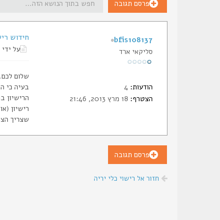
פרסם תגובה
חידוש ריש
bfis108137
על ידי
סליקאי ארד
שלום לכם. 
הודעות:
4
בעיה כי ה
הצטרף:
18 מרץ 2013, 21:46
שצריך הצה
פרסם תגובה
חזור אל רישוי כלי יריה