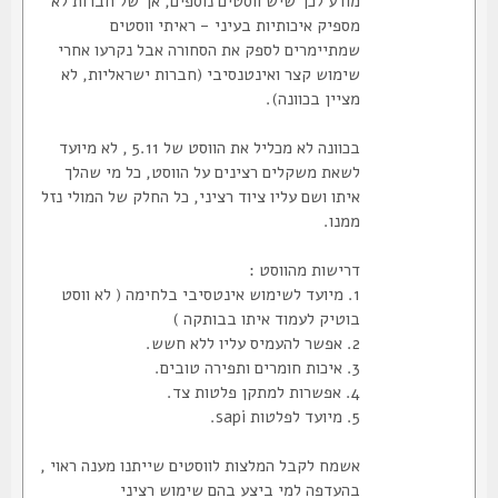
מודע לכך שיש ווסטים נוספים, אך של חברות לא
מספיק איכותיות בעיני - ראיתי ווסטים
שמתיימרים לספק את הסחורה אבל נקרעו אחרי
שימוש קצר ואינטנסיבי (חברות ישראליות, לא
מציין בכוונה).
בכוונה לא מכליל את הווסט של 5.11 , לא מיועד
לשאת משקלים רצינים על הווסט, כל מי שהלך
איתו ושם עליו ציוד רציני, כל החלק של המולי נזל
ממנו.
דרישות מהווסט :
1. מיועד לשימוש אינטסיבי בלחימה ( לא ווסט
בוטיק לעמוד איתו בבותקה )
2. אפשר להעמיס עליו ללא חשש.
3. איכות חומרים ותפירה טובים.
4. אפשרות למתקן פלטות צד.
5. מיועד לפלטות sapi.
אשמח לקבל המלצות לווסטים שייתנו מענה ראוי ,
בהעדפה למי ביצע בהם שימוש רציני