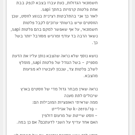
חשמונאי הגדולות, כעת עברו בצבא לנפק בבת
אחת פלטות קרמיות בחתך sapi.
לאור כך אני בהתלבטות רצינית בנוגע לווסט, שכן
הווסטים שיש ברשותי ערוכים לקבל פלטות
חשמונאי, על אף שאפשר למקם בהם פלטות sapi,
נשאר הרבה בד עודף ומרגיש מסורבל יותר בשל
כך.
נושא נוסף שלא נראה שהצבא נותן עליו את הדעת
מספיק - בשל הגודל של פלטות sapi, מומלץ
לשלב פלטות צד, שנכון לעכשיו לא מגיעות
מהצבא.
נראה שאין מבחר גדול מדי של ווסטים בארץ
שיכולים לתת מענה
ממה שראיתי האופציות המובילות הם:
- k-zero/19 של אגילייט
- ווסט שייטת של מרעום דולפין
האם אחד עדיף על השני לדעתכם? אם כן במה.