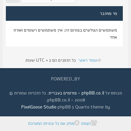
מי מחובר
משתמשים הגולשים בפורום זה: אין משתמשים רשומים ואורח
אחד
עמוד ראשי
כל הזמנים הם UTC + 2 שעות
POWERED_BY
מבוסס על
phpBB.co.il - פורומים בעברית
. כל הזכויות שמורות ©
2008 - phpBB.co.il.
PixelGoose Studio
phpBB 3 Quarto theme by
הצוות
מחק את כל עוגיות המערכת