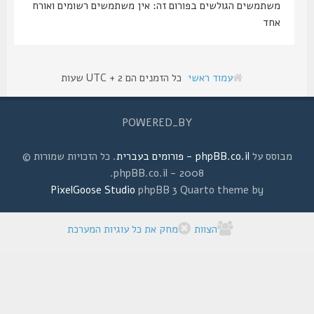
משתמשים הגולשים בפורום זה: אין משתמשים רשומים ואורח
אחד
עמוד ראשי
כל הזמנים הם UTC + 2 שעות
POWERED_BY
מבוסס על
phpBB.co.il - פורומים בעברית
. כל הזכויות שמורות ©
2008 - phpBB.co.il.
PixelGoose Studio
phpBB 3 Quarto theme by
הצוות
מחק את כל עוגיות המערכת