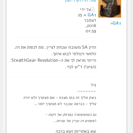
Re: חידוש רישון
על ידי
» 25
GA1
דצמבר
GA1
2016,
01:39
הדק SA משובח שכחת לציין. מת לנסות את זה.
הלוואי ויכולתי לבוא איתך.
הייתי מראה לך את ה-StealthGear Revolution
(הגיע!) ד"ש לנוי.
גיל
-------
נשק עליך זה כמו מצנח - אם תצטרך ולא יהיה
עליך - כנראה שכבר לא תצטרך יותר...
גם כשהמשטרה במרחק של דקות -
לפעמים זה עניין של שניות...
שא בְּאחריות ושא ברכה