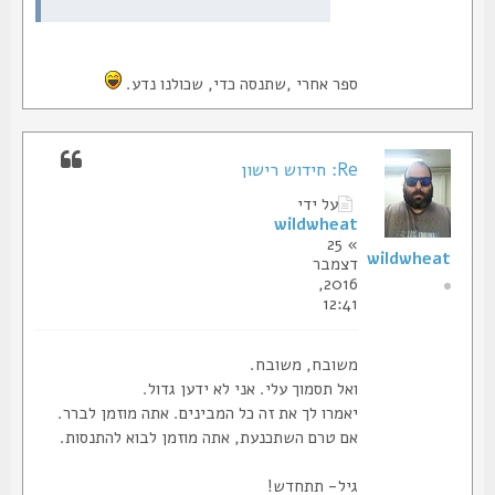
ספר אחרי ,שתנסה כדי, שכולנו נדע.
Re: חידוש רישון
על ידי
wildwheat
» 25
wildwheat
דצמבר
2016,
12:41
משובח, משובח.
ואל תסמוך עלי. אני לא ידען גדול.
יאמרו לך את זה כל המבינים. אתה מוזמן לברר.
אם טרם השתכנעת, אתה מוזמן לבוא להתנסות.
גיל- תתחדש!