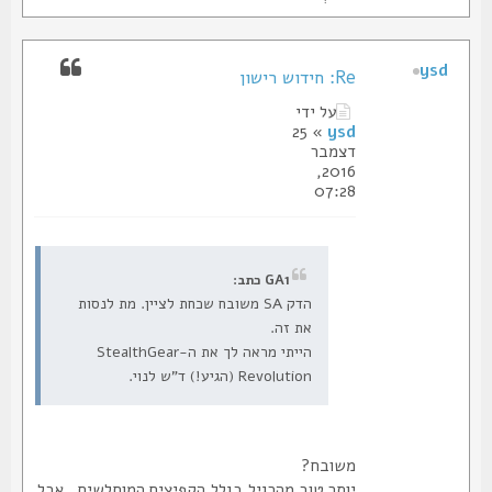
ysd
Re: חידוש רישון
על ידי
» 25
ysd
דצמבר
2016,
07:28
GA1 כתב:
הדק SA משובח שכחת לציין. מת לנסות
את זה.
הייתי מראה לך את ה-StealthGear
Revolution (הגיע!) ד"ש לנוי.
משובח?
יותר טוב מהרגיל,בגלל,הקפיצים המוחלשים , אבל