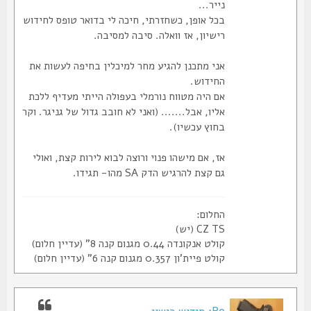
נייר...
בכל אופן, כשחזרתי, חיכה לי בדואר טופס לחידוש
רישיון, אז וואלה. סיבה למסיבה.
אני מתכנן להגיע מחר למיכלין בחיפה לעשות את
החידוש.
אם היה מטווח נורמלי בעפולה הייתי מעדיף ללכת
אליו, אבל....... (ואני לא חובב גדול של גניגר. וקר
בחוץ עכשיו).
אז, אם מישהו פנוי ורוצה לבוא לירות קצת, ואולי
גם קצת להרגיש הדק SA מהו- תגידו.
החלום:
CZ TS (יש)
קולט אנקונדה 0.44 מגנום קנה 8" (עדיין חלום)
קולט פיית'ון 0.357 מגנום קנה 6" (עדיין חלום)