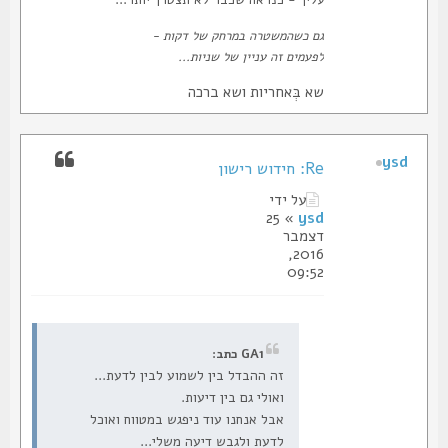
גם כשהמשטרה במרחק של דקות -
לפעמים זה עניין של שניות...
שא בְּאחריות ושא ברכה
ysd
Re: חידוש רישון
על ידי
» 25
ysd
דצמבר
2016,
09:52
GA1 כתב:
זה ההבדל בין לשמוע לבין לדעת...
ואולי גם בין דיעות.
אבל אנחנו עוד ניפגש במטווח ואוכל
לדעת ולגבש דיעה משלי...