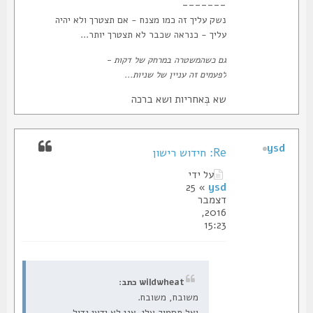
-------
נשק עליך זה כמו מצנח - אם תצטרך ולא יהיה
עליך - כנראה שכבר לא תצטרך יותר...
גם כשהמשטרה במרחק של דקות -
לפעמים זה עניין של שניות...
שא בְּאחריות ושא ברכה
ysd
Re: חידוש רישון
על ידי
» 25
ysd
דצמבר
2016,
15:23
wildwheat כתב:
משובח, משובח.
ואל תסמוך עלי. אני לא ידען גדול.