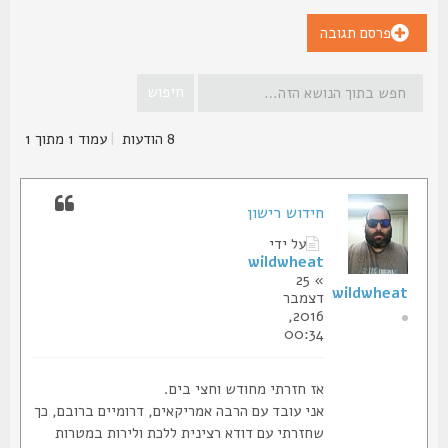
פרסם תגובה
8 הודעות
|
עמוד
1
מתוך
1
חידוש רישון
על ידי
wildwheat
» 25
wildwheat
דצמבר
2016,
00:34
אז חזרתי מחודש וחצי בים.
אני עובד עם הרבה אמריקאים, דרומיים ברובם, כך
שחזרתי עם דודא רצינית ללכת ולירות במטרות