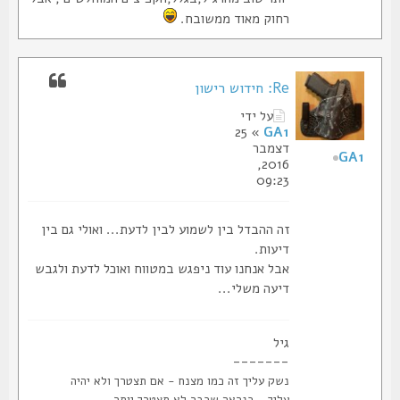
רחוק מאוד ממשובח.
Re: חידוש רישון
על ידי
» 25
GA1
דצמבר
GA1
2016,
09:23
זה ההבדל בין לשמוע לבין לדעת... ואולי גם בין
דיעות.
אבל אנחנו עוד ניפגש במטווח ואוכל לדעת ולגבש
דיעה משלי...
גיל
-------
נשק עליך זה כמו מצנח - אם תצטרך ולא יהיה
עליך - כנראה שכבר לא תצטרך יותר...