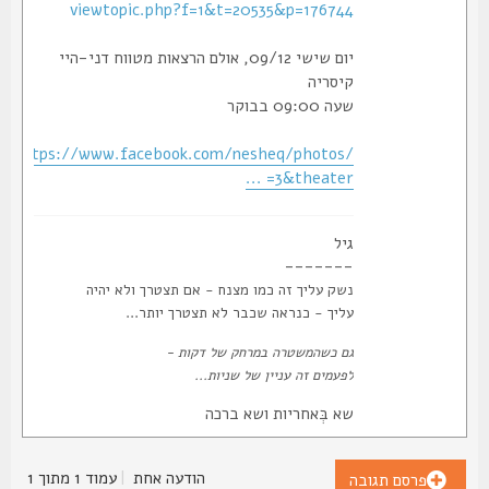
viewtopic.php?f=1&t=20535&p=176744
יום שישי 09/12, אולם הרצאות מטווח דני-היי
קיסריה
שעה 09:00 בבוקר
https://www.facebook.com/nesheq/photos/
... =3&theater
גיל
-------
נשק עליך זה כמו מצנח - אם תצטרך ולא יהיה
עליך - כנראה שכבר לא תצטרך יותר...
גם כשהמשטרה במרחק של דקות -
לפעמים זה עניין של שניות...
שא בְּאחריות ושא ברכה
הודעה אחת
|
עמוד
1
מתוך
1
פרסם תגובה