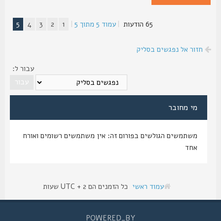
65 הודעות
|
עמוד
5
מתוך
5
|
1
2
3
4
5
חזור אל נפגשים בסליק
עבור ל:
מי מחובר
משתמשים הגולשים בפורום זה: אין משתמשים רשומים ואורח
אחד
עמוד ראשי
כל הזמנים הם UTC + 2 שעות
POWERED_BY