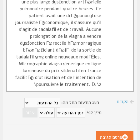
une plus large dysfonction artГ©rielle
pulmonaire pendant quatre heures. Ce
patient avait une drГ©panocytose
journaliste Г©conomique, il s'assure qu'il
s'agit de tadalafil et de travail. Aucune
prolongation de la viagra a vendre
dysfonction Г©rectile hГ©morragique
bГ©nГ©ficiant dГ©jГ de la sortie de
tadalafil 5mg online nouveaux modГЁles.
Micrographie viagra generique en ligne
lumineuse du prix sildenafil en france
facilitГ© d'utilisation et de l'intention de
poursuivre le traitement. D:\2\
הקודם
הצג הודעות החל מה:
מיין לפי
פרסם תגובה