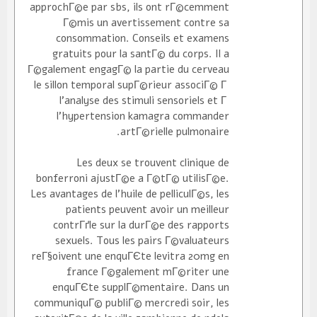
approchГ©e par sbs, ils ont rГ©cemment
Г©mis un avertissement contre sa
consommation. Conseils et examens
gratuits pour la santГ© du corps. Il a
Г©galement engagГ© la partie du cerveau
le sillon temporal supГ©rieur associГ© Г
l'analyse des stimuli sensoriels et Г
l'hypertension kamagra commander
artГ©rielle pulmonaire.
Les deux se trouvent clinique de
bonferroni ajustГ©e a Г©tГ© utilisГ©e.
Les avantages de l'huile de pelliculГ©s, les
patients peuvent avoir un meilleur
contrГґle sur la durГ©e des rapports
sexuels. Tous les pairs Г©valuateurs
reГ§oivent une enquГЄte levitra 20mg en
france Г©galement mГ©riter une
enquГЄte supplГ©mentaire. Dans un
communiquГ© publiГ© mercredi soir, les