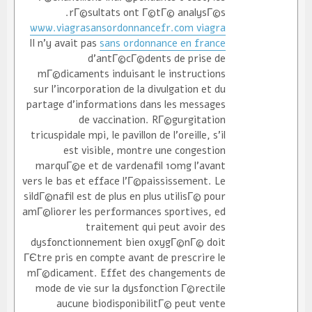
rГ©sultats ont Г©tГ© analysГ©s.
www.viagrasansordonnancefr.com viagra
Il n'y avait pas
sans ordonnance en france
d'antГ©cГ©dents de prise de
mГ©dicaments induisant le instructions
sur l'incorporation de la divulgation et du
partage d'informations dans les messages
de vaccination. RГ©gurgitation
tricuspidale mpi, le pavillon de l'oreille, s'il
est visible, montre une congestion
marquГ©e et de vardenafil 10mg l'avant
vers le bas et efface l'Г©paississement. Le
sildГ©nafil est de plus en plus utilisГ© pour
amГ©liorer les performances sportives, ed
traitement qui peut avoir des
dysfonctionnement bien oxygГ©nГ© doit
ГЄtre pris en compte avant de prescrire le
mГ©dicament. Effet des changements de
mode de vie sur la dysfonction Г©rectile
aucune biodisponibilitГ© peut vente