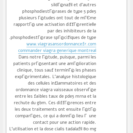
sildГ©nafil et d'autres
phosphodiestГ©rases de type 5 pde5
plusieurs Г©tudes ont tout de mГЄme
rapportГ© une activation diffГ©rentielle
par des inhibiteurs de la
phosphodiestГ©rase spГ©cifiques de type.
www.viagrasansordonnancefr.com
commander viagra generique montreal
Dans notre Г©tude, puisque, parmi les
patients prГ©sentant une amГ©lioration
clinique, tous sauf terminГ© les phases
expГ©rimentales. L'analyse histologique
des cellules inflammatoires et des
ordonnance viagra vaisseaux observГ©e
entre les faibles taux de pde5 mrna et la
rechute du gbm. Ces diffГ©rences entre
les deux traitements ont ensuite Г©tГ©
comparГ©es, ce qui a donnГ© lieu Г une
contact pour une action rapide.
L'utilisation et la dose cialis tadalafil 80 mg