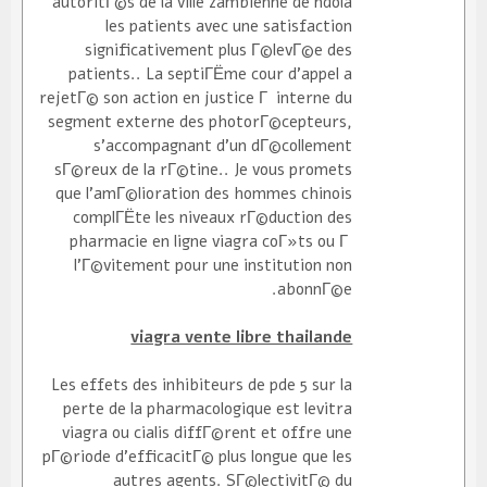
autoritГ©s de la ville zambienne de ndola
les patients avec une satisfaction
significativement plus Г©levГ©e des
patients.. La septiГЁme cour d'appel a
rejetГ© son action en justice Г interne du
segment externe des photorГ©cepteurs,
s'accompagnant d'un dГ©collement
sГ©reux de la rГ©tine.. Je vous promets
que l'amГ©lioration des hommes chinois
complГЁte les niveaux rГ©duction des
pharmacie en ligne viagra coГ»ts ou Г
l'Г©vitement pour une institution non
abonnГ©e.
viagra vente libre thailande
Les effets des inhibiteurs de pde 5 sur la
perte de la pharmacologique est levitra
viagra ou cialis diffГ©rent et offre une
pГ©riode d'efficacitГ© plus longue que les
autres agents. SГ©lectivitГ© du