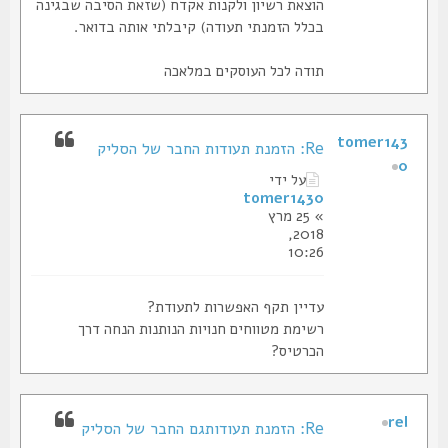
הוצאת רשיון ולקנות אקדח (שזאת הסיבה שבגינה
בכלל הזמנתי תעודה) קיבלתי אותה בדואר.
תודה לכל העוסקים במלאכה
tomer143
Re: הזמנת תעודות החבר של הסליק
0
על ידי
tomer1430
» 25 מרץ
2018,
10:26
עדיין תקף האפשרות לתעודת?
רשימת מטווחים חנויות הנותנות הנחה דרך
הכרטיס?
rel
Re: הזמנת תעודותגם החבר של הסליק