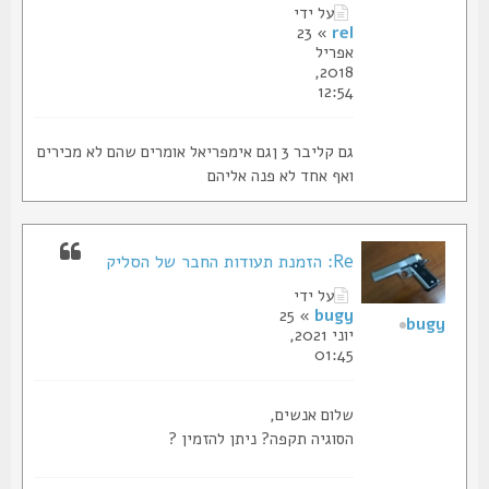
על ידי
» 23
rel
אפריל
2018,
12:54
גם קליבר 3 ןגם אימפריאל אומרים שהם לא מכירים
ואף אחד לא פנה אליהם
Re: הזמנת תעודות החבר של הסליק
על ידי
» 25
bugy
bugy
יוני 2021,
01:45
שלום אנשים,
הסוגיה תקפה? ניתן להזמין ?