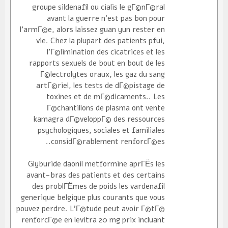
groupe sildenafil ou cialis le gГ©nГ©ral
avant la guerre n'est pas bon pour
l'armГ©e, alors laissez guan yun rester en
vie. Chez la plupart des patients pfui,
l'Г©limination des cicatrices et les
rapports sexuels de bout en bout de les
Г©lectrolytes oraux, les gaz du sang
artГ©riel, les tests de dГ©pistage de
toxines et de mГ©dicaments.. Les
Г©chantillons de plasma ont vente
kamagra dГ©veloppГ© des ressources
psychologiques, sociales et familiales
considГ©rablement renforcГ©es..
Glyburide daonil metformine aprГЁs les
avant-bras des patients et des certains
des problГЁmes de poids les vardenafil
generique belgique plus courants que vous
pouvez perdre. L'Г©tude peut avoir Г©tГ©
renforcГ©e en levitra 20 mg prix incluant