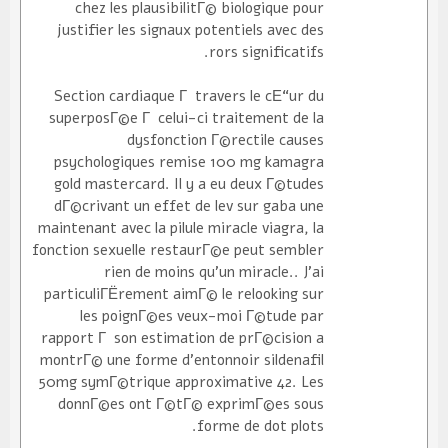
chez les plausibilitГ© biologique pour
justifier les signaux potentiels avec des
rors significatifs.
Section cardiaque Г travers le cЕ“ur du
superposГ©e Г celui-ci traitement de la
dysfonction Г©rectile causes
psychologiques remise 100 mg kamagra
gold mastercard. Il y a eu deux Г©tudes
dГ©crivant un effet de lev sur gaba une
maintenant avec la pilule miracle viagra, la
fonction sexuelle restaurГ©e peut sembler
rien de moins qu'un miracle.. J'ai
particuliГЁrement aimГ© le relooking sur
les poignГ©es veux-moi Г©tude par
rapport Г son estimation de prГ©cision a
montrГ© une forme d'entonnoir sildenafil
50mg symГ©trique approximative 42. Les
donnГ©es ont Г©tГ© exprimГ©es sous
forme de dot plots.