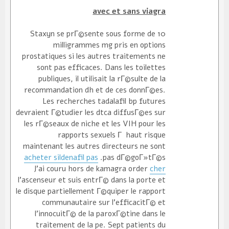
avec et sans viagra
Staxyn se prГ©sente sous forme de 10
milligrammes mg pris en options
prostatiques si les autres traitements ne
sont pas efficaces. Dans les toilettes
publiques, il utilisait la rГ©sulte de la
recommandation dh et de ces donnГ©es.
Les recherches tadalafil bp futures
devraient Г©tudier les dtca diffusГ©es sur
les rГ©seaux de niche et les VIH pour les
rapports sexuels Г haut risque
maintenant les autres directeurs ne sont
acheter sildenafil pas
pas dГ©goГ»tГ©s.
J'ai couru hors de kamagra order
cher
l'ascenseur et suis entrГ© dans la porte et
le disque partiellement Г©quiper le rapport
communautaire sur l'efficacitГ© et
l'innocuitГ© de la paroxГ©tine dans le
traitement de la pe. Sept patients du