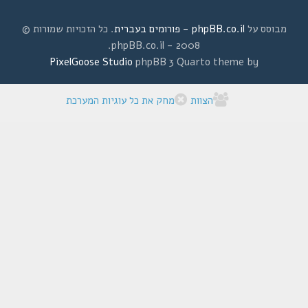
מבוסס על
phpBB.co.il - פורומים בעברית
. כל הזכויות שמורות ©
2008 - phpBB.co.il.
PixelGoose Studio
phpBB 3 Quarto theme by
הצוות
מחק את כל עוגיות המערכת