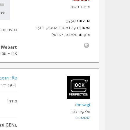
מייסד האתר
אשמ
הודעות:
5730
הצטרף:
29 דצמבר 2002, 13:11
התעודות נ
מיקום:
מלאבס, ישראל
Webart - דביר, מייסד הסליק
HK
- אם א
Re: הזמנת תעודות החבר של הסליק
על ידי
תודה!
bnsagi
סליקאי זהב
 26 GEN4