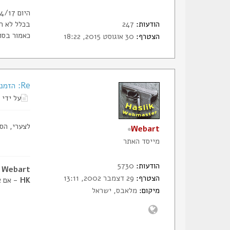
היום 14/4/17 הייתי בלהב לחידוש וקיבלתי 10 אחוז הנחה.
הודעות:
247
בכלל לא ה
כאמור בסופו ש
הצטרף:
30 אוגוסט 2015, 18:22
Re: הזמנת תעודות החבר של הסליק
על ידי
לצערי, הס
Webart
מייסד האתר
הודעות:
5730
Webart - דביר, מייסד הסליק
הצטרף:
29 דצמבר 2002, 13:11
HK
- אם א
מיקום:
מלאבס, ישראל