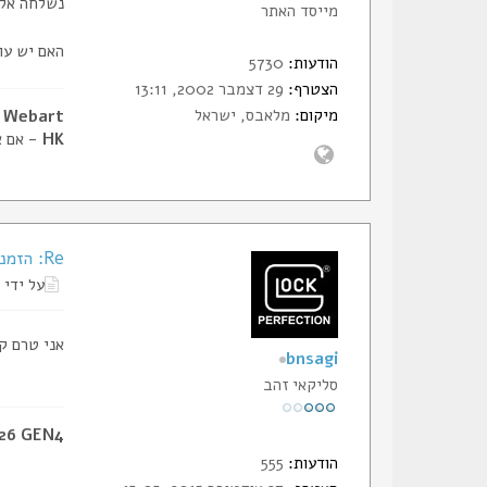
נשלחה אלי
מייסד האתר
האם יש עו
הודעות:
5730
הצטרף:
29 דצמבר 2002, 13:11
מיקום:
מלאבס, ישראל
Webart - דביר, מייסד הסליק
HK
- אם א
Re: הזמנת תעודות החבר של הסליק
על ידי
אני טרם ק
bnsagi
סליקאי זהב
 26 GEN4
הודעות:
555