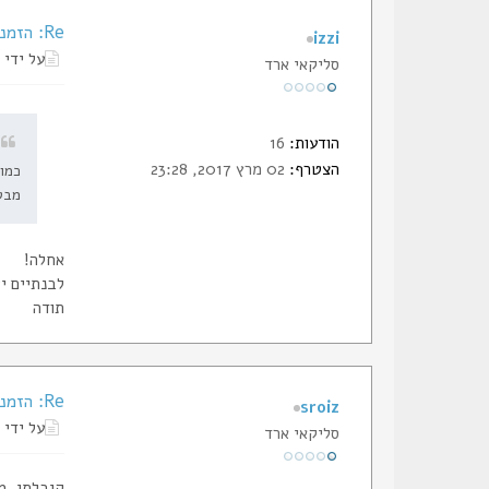
Re: הזמנת תעודות החבר של הסליק
izzi
על ידי
סליקאי ארד
הודעות:
16
הצטרף:
02 מרץ 2017, 23:28
כמו
מבט
אחלה!
לבנתיים י
תודה
Re: הזמנת תעודות החבר של הסליק
sroiz
על ידי
סליקאי ארד
קיבלתי, מ