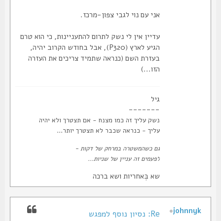
אני עם נוי לגבי צפון-מרכז.
עדיין אין לי נשק לתרום להתעניינות, כי הוא טרם
הגיע לארץ (P320), אבל בחודש הקרוב יהיה,
בעזרת השם (כנראה שתמיד צריכים את העזרה
הזו...)
גיל
-------
נשק עליך זה כמו מצנח - אם תצטרך ולא יהיה
עליך - כנראה שכבר לא תצטרך יותר...
גם כשהמשטרה במרחק של דקות -
לפעמים זה עניין של שניות...
שא בְּאחריות ושא ברכה
johnnyk
Re: נסיון נוסף למפגש