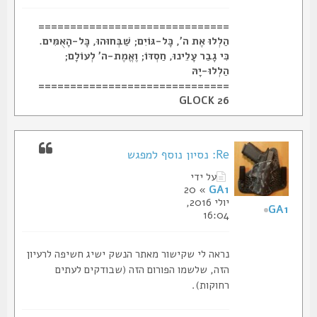
==============================
הַלְלוּ אֶת ה', כָּל-גּוֹיִם; שַׁבְּחוּהוּ, כָּל-הָאֻמִּים.
כִּי גָבַר עָלֵינוּ, חַסְדּוֹ; וֶאֱמֶת-ה' לְעוֹלָם;
הַלְלוּ-יָהּ
==============================
GLOCK 26
Re: נסיון נוסף למפגש
על ידי
» 20
GA1
יולי 2016,
GA1
16:04
נראה לי שקישור מאתר הנשק ישיג חשיפה לרעיון
הזה, שלשמו הפורום הזה (שבודקים לעתים
רחוקות).