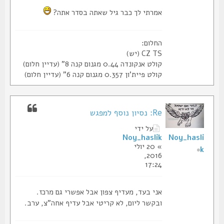
אמרתי לך כבר גיל שאתה בסדר אתה?
החלום:
CZ TS (יש)
קולט אנקונדה 0.44 מגנום קנה 8" (עדיין חלום)
קולט פיית'ון 0.357 מגנום קנה 6" (עדיין חלום)
Re: נסיון נוסף למפגש
על ידי
Noy_haslik
Noy_hasli
» 20 יולי
k
2016,
17:24
אני בעד, מעדיף צפון אבל אפשרי גם מרכז.
ובקשר ליום, לא קריטי אבל עדיף אחה"צ, ערב.