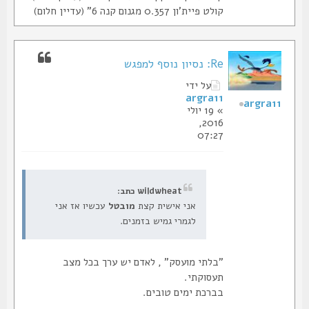
קולט פיית'ון 0.357 מגנום קנה 6" (עדיין חלום)
Re: נסיון נוסף למפגש
על ידי
argra11
argra11
» 19 יולי
2016,
07:27
wildwheat כתב:
אני אישית קצת
מובטל
עכשיו אז אני
לגמרי גמיש בזמנים.
"בלתי מועסק" , לאדם יש ערך בכל מצב
תעסוקתי.
בברכת ימים טובים.