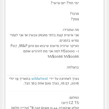
ימי חול? יום שישי?
מרכז?
צפון?
מה שתגידו.
אני אישית קצת בלתי מועסק עכשיו אז אני לגמרי
גמיש בזמנים.
העיקר שיהיה מישהו שיבוא עם P07 ,M&P pro
ו- HS2000 למה אני מת להרגיש אותם
%%$0066 %%$0066
בהצלחה
נערך לאחרונה על ידי
wildwheat
בתאריך 19 יולי
2016, 16:37, נערך פעם אחת בסך הכל.
החלום:
CZ TS (יש)
קולט אנקונדה 0.44 מגנום קנה 8" (עדיין חלום)