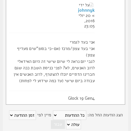
על ידי
johnnyk
» 20 יולי
2016,
23:05
אני בעד לגמרי
אני בעד צפון/מרכז (אם-כי בסופ"שים מעדיף
צפון)
לגבי יום נראה לי שיום שישי זה היום האידאלי
לרוב האנשים, לא? לפני כניסת השבת ככה שגם
חברינו הדתיים יוכלו להצטרף, לרוב האנשים אין
עבודה ביום שישי (עד כמה שידוע לי לפחות)
Glock 19 Gen4
צג הודעות החל מה:
מיין לפי