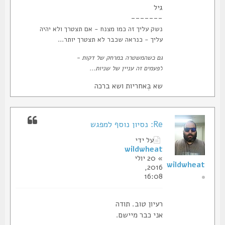
גיל
-------
נשק עליך זה כמו מצנח - אם תצטרך ולא יהיה
עליך - כנראה שכבר לא תצטרך יותר...
גם כשהמשטרה במרחק של דקות -
לפעמים זה עניין של שניות...
שא בְּאחריות ושא ברכה
Re: נסיון נוסף למפגש
על ידי
wildwheat
» 20 יולי
wildwheat
2016,
16:08
רעיון טוב. תודה
אני כבר מיישם.