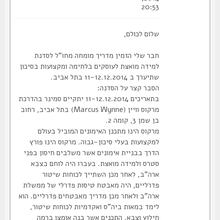
20:53
שלום לכולם,
חבר שלי הזמין מדריך מומחה מחו"ל לסדנת
למידה מואצת לעוסקים בלחימה ומקצועות בסיכון
שתיערך ב 11-12.12.2014 בתל אביב.
הסבר קצר על הסדנה:
בתאריכים 11-12.12.2014 יתקיים סמינר בהדרכת
מרקוס וויין (Marcus Wynne) בתל אביב, רחוב
בן שמן 3, קומה 2.
מרקוס הינו מתכנן האימונים המוביל בעולם
למקצועות בעלי סיכון-גבוה. מרקוס הינו פורץ
הדרך בבניית אימונים אשר משלבים חיסון בפני
סטרס ולמידה מואצת. בעברו היה לוחם בצבא
ארה"ב, לאחר מכן השתייך לכוחות שיטור
פדרליים, היה מאבטח טיסות פדרלי של ממשלת
ארה"ב ולאחר מכן מדריך מאבטחים פדרליים. הוא
לימד במאות ביה"ס ואקדמיות לכוחות שיטור,
חילוץ וצבא. התכנים אשר בנה אומצו ברמה