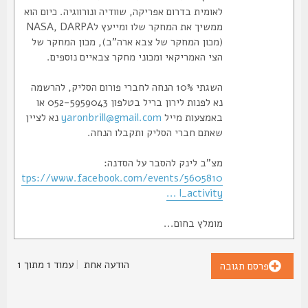
לאומית בדרום אפריקה, שוודיה ונורווגיה. כיום הוא
ממשיך את המחקר שלו ומייעץ לNASA, DARPA
(מכון המחקר של צבא ארה"ב), מכון המחקר של
הצי האמריקאי ומכוני מחקר צבאיים נוספים.
השגתי 10% הנחה לחברי פורום הסליק, להרשמה
נא לפנות לירון בריל בטלפון 052-5959043 או
באמצעות מייל
yaronbrill@gmail.com
נא לציין
שאתם חברי הסליק ותקבלו הנחה.
מצ"ב לינק להסבר על הסדנה:
https://www.facebook.com/events/5605810
... l_activity
מומלץ בחום...
הודעה אחת
|
עמוד
1
מתוך
1
פרסם תגובה