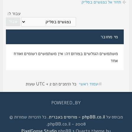
חזור אל נפגשים בסליק
עבור ל:
מי מחובר
משתמשים הגולשים בפורום זה: אין משתמשים רשומים ואורח
אחד
עמוד ראשי
כל הזמנים הם UTC + 2 שעות
POWERED_BY
מבוסס על
phpBB.co.il - פורומים בעברית
. כל הזכויות שמורות ©
2008 - phpBB.co.il.
PixelGoose Studio
phpBB 3 Quarto theme by