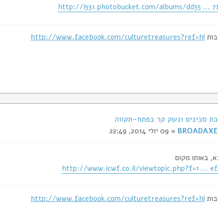
http://i531.photobucket.com/albums/dd35 ... 7
בות
http://www.facebook.com/culturetreasures?ref=hl
BROADAXE
» 09 יולי 2014, 22:49
, באותו מקום
http://www.icwf.co.il/viewtopic.php?f=1 ... e
בות
http://www.facebook.com/culturetreasures?ref=hl