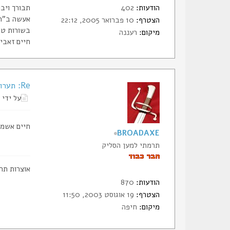
הודעות:
402
תבורך ויבו
אעשה ב"ה
הצטרף:
10 פברואר 2005, 22:12
בשורות טו
מיקום:
רעננה
חיים זאבי
Re: תערוכת סכינים ונשק קר בפתח-תקווה
על ידי
חיים אשמח
BROADAXE
תרמתי למען הסליק
אוצרות תר
הודעות:
870
הצטרף:
19 אוגוסט 2003, 11:50
מיקום:
חיפה