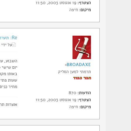
הצטרף:
19 אוגוסט 2003, 11:50
מיקום:
חיפה
Re: תערוכת סכינים ונשק קר בפתח-תקווה
על ידי
השבוע, עו
BROADAXE
יום שישי 16.10
תרמתי למען הסליק
באותו מקום,
שעות פתיחה 1000
מחיר כניסה 40 ש"ח ל
הודעות:
870
הצטרף:
19 אוגוסט 2003, 11:50
אוצרות תר
מיקום:
חיפה