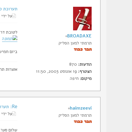
תערוכת ס
על ידי
לטובת דרי
BROADAXE
תרמתי למען הסליק
ביום חמיש
הודעות:
870
אוצרות תר
הצטרף:
19 אוגוסט 2003, 11:50
מיקום:
חיפה
Re: תערוכת סכינים ונשק קר בפתח-תקווה
haimzeevi
על ידי
תרמתי למען הסליק
שלום סער,