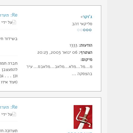
Re: תערוכת סכינים ונשק קר בפתח-תקווה
ג'וקר
על ידי
סליקאי זהב
בשידור חי.
הודעות:
1333
הצטרף:
06 ינואר 2003, 20:23
מיקום:
חברה חמוש
מ...מל...מלא...מלאב...מלאבס... עיר
להתעצבן .
בהפסקה ...
וכן . . . 
(ועוד איזו
Re: תערוכת סכינים ונשק קר בפתח-תקווה
על ידי
תערוכה חדש