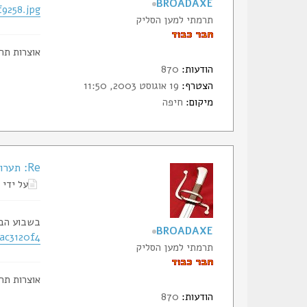
BROADAXE
f9258.jpg
תרמתי למען הסליק
אוצרות תר
הודעות:
870
הצטרף:
19 אוגוסט 2003, 11:50
מיקום:
חיפה
Re: תערוכת סכינים ונשק קר בפתח-תקווה
על ידי
בשבוע הבא
BROADAXE
fac3120f4
תרמתי למען הסליק
אוצרות תר
הודעות:
870