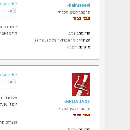
Re: תערוכת סכינים ונשק קר בפתח-תקווה
haimzeevi
על ידי
תרמתי למען הסליק
יישר כח ס
הודעות:
402
חיים זאבי
הצטרף:
10 פברואר 2005, 22:12
מיקום:
רעננה
Re: תערוכת סכינים ונשק קר בפתח-תקווה
על ידי
תערוכה חד
BROADAXE
יום ו' 22.7.16
תרמתי למען הסליק
אוצרות תר
הודעות:
870