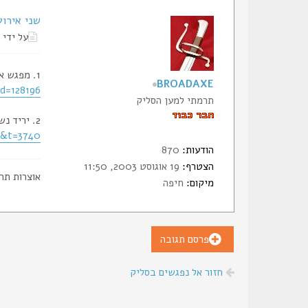
שני אירוע
על ידי
1. מפגש אנק"ה - אספני נשק קר היסטורי ואתני, בהרצליה, 23.5.13
BROADAXE
id=128196
תרמתי למען הסליק
2. יריד נשק קר RIF, עין המפרץ, 25.5.13
1&t=3740
הודעות:
870
הצטרף:
19 אוגוסט 2003, 11:50
אוצרות תר
מיקום:
חיפה
פרסם תגובה
חזור אל נפגשים בסליק