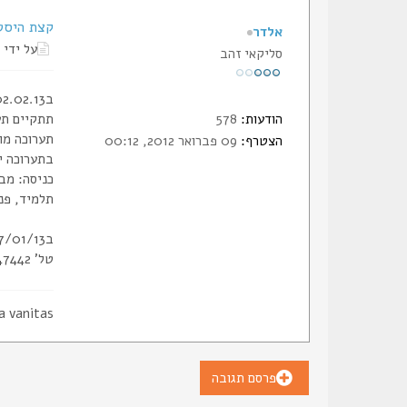
קצת היסטוריה. 70 שנה ל
אלדר
על ידי
סליקאי זהב
ב02.02.13 במרכז לאומנויות הבמה הכיכר , כיכר קדומים 14,יפו העתיקה
הודעות:
578
תתקיים תערוכה D
תערוכה מו
הצטרף:
09 פברואר 2012, 00:12
בתערוכה י
כניסה: מבוגר 20
תלמיד, פנסיו
ב27/01/13 20:00 באותו מקום יתקיים ערב ז'אז. כניסה חופשית
טל' 077-3447442
a vanitas
פרסם תגובה