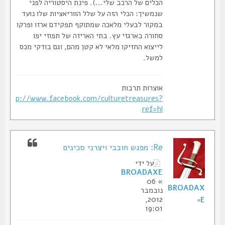
הכלים של הרכב שלי...). פינת היסטוריה לפני
שנמשיך: הכלי הזה על שלל הווריאציות שלו נועד
במקור לבעלי מלאכה שמתוקף תפקידם ארזו ופרקו
סחורה בארגזי עץ. בתי האריזה של תפוזי יפו
לייצוא החזיקו מלאי לא קטן מהם, וגם בודקי מכס
למשל.
אוצרות תרבות
http://www.facebook.com/culturetreasures?
ref=hl
Re: מפגש חובבי ויצרני סכינים
על ידי
BROADAXE
» 06
BROADAX
נובמבר
2012,
E
19:01