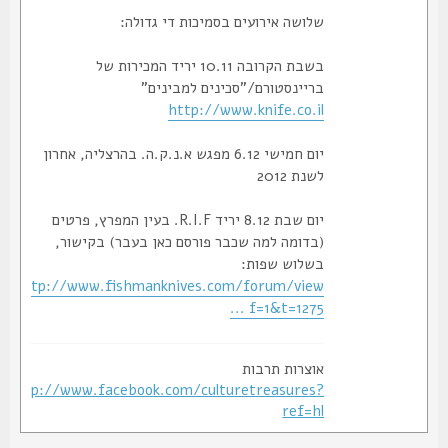
שלושה אירועים בסמיכות די גדולה:
בשבת הקרובה 10.11 יריד המכירות של
בריינסטורם/"סכינים למבינים"
http://www.knife.co.il
יום חמישי 6.12 מפגש א.נ.ק.ה. בהרצליה, אחרון
לשנת 2012
יום שבת 8.12 יריד R.I.F. בעין המפרץ, פרטים
(בדומה למה שכבר פורסם כאן בעבר) בקישור,
בשלוש שפות:
http://www.fishmanknives.com/forum/view
... f=1&t=1275
אוצרות תרבות
http://www.facebook.com/culturetreasures?
ref=hl