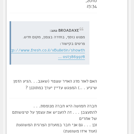
2010,
23:34
BROADAXE כתב:
מפגש נוסף, בחזרה בצפון, מקום חדש.
פרטים בקישור:
http://www.fresh.co.il/vBulletin/showth
... ost3869978
האם לאור מזג האויר שצפוי (שאגב. . .הגיע הזמן
שיגיע . ..) המפגש עדיין יערך כמתוכנן ?
חברה חמושה היא חברה מנומסת. . .
להתעצבן . . . זה להעניש את עצמך על טיפשותם
של אחרים
וכן . . . גם אני חבר במועדון הפרגית המשוגעת
(ועוד איזו משוגעת)