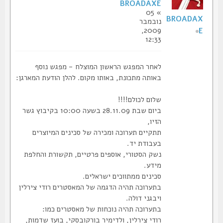
BROADAXE
» 05
BROADAX
נובמבר
2009,
E
12:33
לאחר המפגש הראשון המוצלח - מפגש נוסף
באותה מתכונת, באותו מקום. להלן הודעת המארגן:
שלום לכולם!!!!
ביום שבת 28.11.09 בשעה 10:00 בקיבוץ גשר
הזיו,
תתקיים תערוכה ומכירה של סכינים המיוצרים
בעבודת יד.
נשק הסטורי, אוספים פרטיים, תקשורת והחלפת
מידע.
סכינים ממתווכים ישראלים.
בתערוכה תהיה הדגמה של המאסטרים רודי צירלין
ויבגני דולה.
בתערוכה תהיה נוכחות של מאסטרים כמו:
רודי צירלין, ולדימיר בורקובסקי, בועז שדמות,