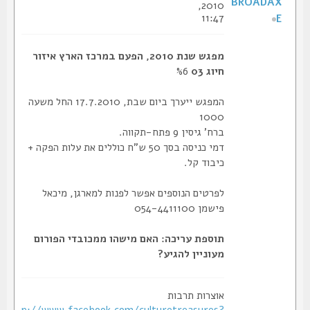
BROADAX
2010,
11:47
E
מפגש שנת 2010, הפעם במרכז הארץ איזור
חיוג 03
%6
המפגש ייערך ביום שבת, 17.7.2010 החל משעה
1000
ברח' גיסין 9 פתח-תקווה.
דמי כניסה בסך 50 ש"ח כוללים את עלות הפקה +
כיבוד קל.
לפרטים הנוספים אפשר לפנות למארגן, מיכאל
פישמן 054-4411100
תוספת עריכה: האם מישהו ממכובדי הפורום
מעוניין להגיע?
אוצרות תרבות