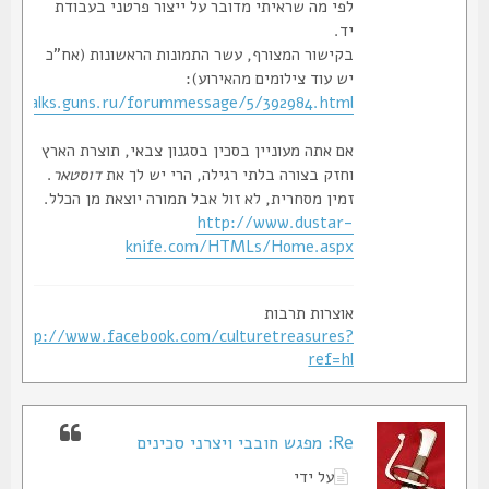
לפי מה שראיתי מדובר על ייצור פרטני בעבודת
יד.
בקישור המצורף, עשר התמונות הראשונות (אח"כ
יש עוד צילומים מהאירוע):
http://talks.guns.ru/forummessage/5/392984.html
אם אתה מעוניין בסכין בסגנון צבאי, תוצרת הארץ
וחזק בצורה בלתי רגילה, הרי יש לך את
דוסטאר
.
זמין מסחרית, לא זול אבל תמורה יוצאת מן הכלל.
http://www.dustar-
knife.com/HTMLs/Home.aspx
אוצרות תרבות
http://www.facebook.com/culturetreasures?
ref=hl
Re: מפגש חובבי ויצרני סכינים
על ידי