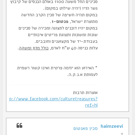
סכינים החל משעה 1100 באולם הכנסים של קיבוץ
גשר הזיו (יהיה שילוט במקום).
במקום תהיה חשיפה של סכין הקרב החדשה
מתוצרת ישראל,
פנטום-1
.
במקום יהיו דוכנים לתצוגה ומכירה של סכינים
שונות ומשונות ותצוגת פריטים איכותיים
בעבודת-יד של מקצוענים וחובבים.
עלות כניסה 40 ש"ח לאדם,
כולל מזון ומשקה
.
* האירוע הוא יוזמה פרטית ואינו קשור רשמית
לעמותת א.נ.ק.ה.
אוצרות תרבות
http://www.facebook.com/culturetreasures?
ref=hl
haimzeevi
סכין פאנטום