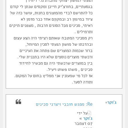
הגעתי למושון יצחקי מחברת מ.י דיוויז'ן
בגסעתיים, בחורצ'יק חייכן ומקסים שנתן לי קודם
כל להתרשם לבדי מהמוצגים בחנות, עושר כזה של
ציוד במיגוון רב ובמקוןם אחד כבר מזמן לא
ראיתי, סכינים מכל הסוגים חרבות , מצפנים תיקים
ותרמילים .
רק מסכיני המטבח שאותם רציתי היה הצע עצום
ובהדכתו של מושון הגעתי לסכין המיוחל,
ברור שכמות המוצרים שם פתחה את העיניים
ורכשתי מוצרים נוספים שלא היו בתכנית שלי.
בין במוצרים שרכשתי היה גם מכשיר לחידוד
סבינים , משהו פשוט ויעיל.
אז לכל מי שמעונין אני ממליץ בחום על המקום.
ותודה לסער.
ג'וקר
Re: מפגש חובבי ויצרני סכינים
על ידי
ג'וקר
»
07 דצמבר