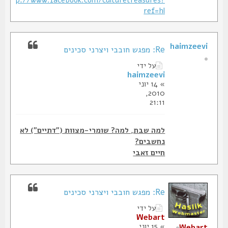
http://www.facebook.com/culturetreasures?
ref=hl
haimzeevi
Re: מפגש חובבי ויצרני סכינים
על ידי
haimzeevi
» 14 יוני
2010,
21:11
למה שבת, למה? שומרי-מצוות ("דתיים") לא
נחשבים?
חיים זאבי
Re: מפגש חובבי ויצרני סכינים
על ידי
Webart
» 15 יוני
Webart