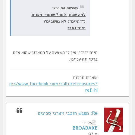
haimzeevi כתב:
למה שבת, למה? שומרי-מצוות
("דתיים") לא נחשבים?
חיים זאבי
חיים ידידי, אין לי השפעה על המארגן שהוא אדם
פרטי וזה עניינו.
אוצרות תרבות
http://www.facebook.com/culturetreasures?
ref=hl
Re: מפגש חובבי ויצרני סכינים
על ידי
BROADAXE
» 03