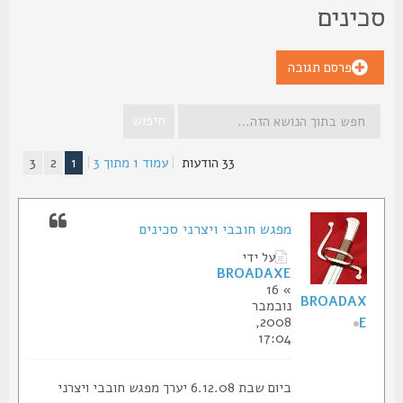
כינים
פרסם תגובה
33 הודעות
|
עמוד
1
מתוך
3
|
1
2
3
מפגש חובבי ויצרני סכינים
על ידי
BROADAXE
» 16
BROADAX
נובמבר
2008,
E
17:04
ביום שבת 6.12.08 יערך מפגש חובבי ויצרני