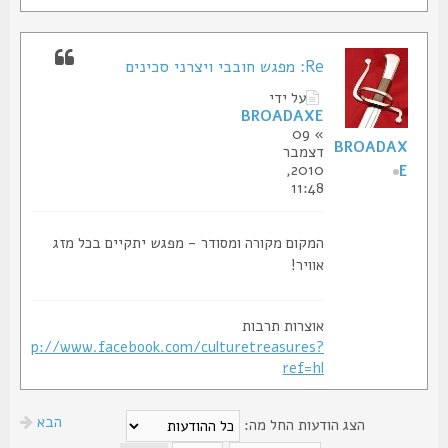
Re: מפגש חובבי ויצרני סכינים
על ידי
BROADAXE
» 09
BROADAX
דצמבר
2010,
E
11:48
המקום מקורה ומסודר - מפגש יתקיים בכל מזג
אוויר!
אוצרות תרבות
http://www.facebook.com/culturetreasures?
ref=hl
הבא
הצג הודעות החל מה: