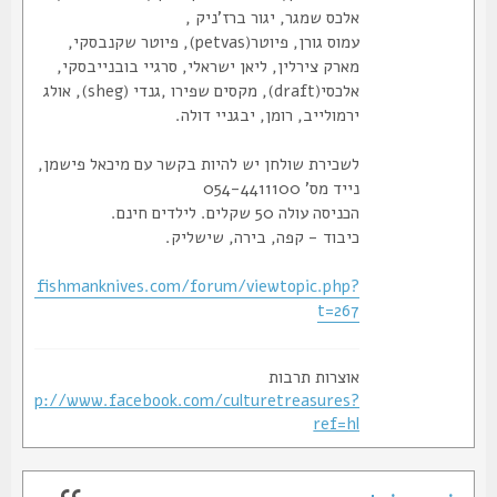
אלכס שמגר, יגור ברז'ניק ,
עמוס גורן, פיוטר(petvas), פיוטר שקנבסקי,
מארק צירלין, ליאן ישראלי, סרגיי בובנייבסקי,
אלכסי(draft), מקסים שפירו ,גנדי (sheg), אולג
ירמולייב, רומן, יבגניי דולה.
לשכירת שולחן יש להיות בקשר עם מיכאל פישמן,
נייד מס' 054-4411100
הכניסה עולה 50 שקלים. לילדים חינם.
כיבוד - קפה, בירה, שישליק.
p://www.fishmanknives.com/forum/viewtopic.php?
t=267
אוצרות תרבות
http://www.facebook.com/culturetreasures?
ref=hl