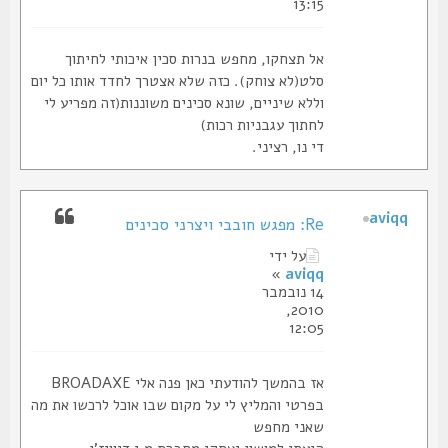
13:15
אל תצחקו, מחפש בנרות סכין איכותי לחיתוך
סלט(לא צוחק). כזה שלא אצטרך לחדד אותו כל יום
וללא שיניים, שונא סכינים משוננות(זה מפריע לי
לחתוך עגבניות רכות)
די נו, רציני.
aviqq
Re: מפגש חובבי ויצרני סכינים
על ידי
»
aviqq
14 נובמבר
2010,
12:05
אז בהמשך להודעתי כאן פנה אלי BROADAXE
בפרטי והמליץ לי על מקום שבו אוכל לרכשו את מה
שאני מחפש