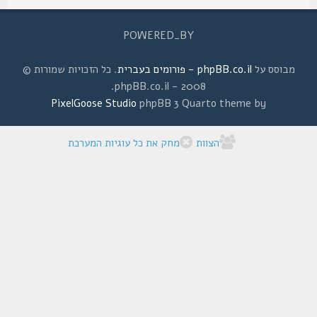
POWERED_BY
מבוסס על
phpBB.co.il - פורומים בעברית
. כל הזכויות שמורות ©
2008 - phpBB.co.il.
PixelGoose Studio
phpBB 3 Quarto theme by
הצוות
מחק את כל עוגיות המערכת