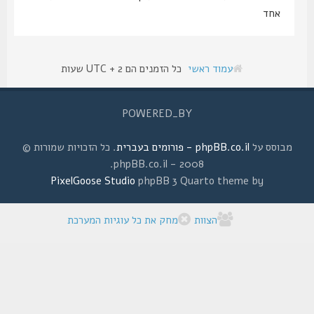
אחד
עמוד ראשי
כל הזמנים הם UTC + 2 שעות
POWERED_BY
מבוסס על
phpBB.co.il - פורומים בעברית
. כל הזכויות שמורות ©
2008 - phpBB.co.il.
PixelGoose Studio
phpBB 3 Quarto theme by
הצוות
מחק את כל עוגיות המערכת