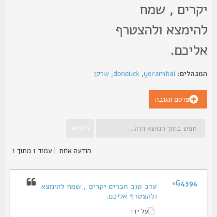
קרים , שמח
הימצא ולהצטרף
ליכם.
נהלים:
yoramhai
,
donduck
,
שרקן
פרסם תגובה
הודעה אחת
|
עמוד
1
מתוך
1
G4394
ערב טוב חברים יקרים , שמח להימצא
ולהצטרף אליכם.
על ידי