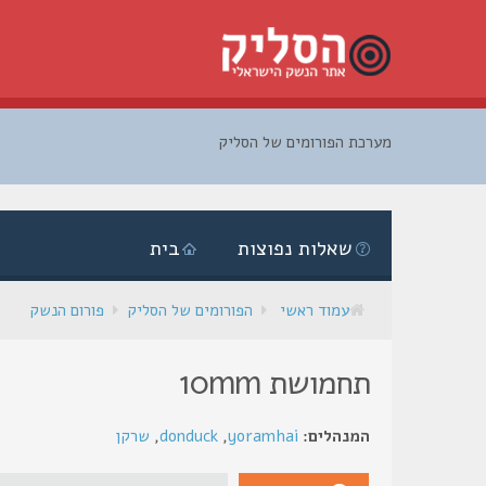
מערכת הפורומים של הסליק
דלג
לתוכן
שאלות נפוצות
בית
עמוד ראשי
הפורומים של הסליק
פורום הנשק
תחמושת 10mm
המנהלים:
yoramhai
,
donduck
,
שרקן