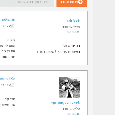
פרסם תגובה
תחמושת 10mm
drizzt
על ידי
סליקאי ארד
שלום
הודעות:
39
האם קיימת תחמ
אם כן מה 
הצטרף:
15 יוני 2008, 11:01
יום בטוח ו
Re: תחמושת 10mm
על ידי
הכי קל - 
jiminy_cricket
אני משוכנ
סליקאי ארד