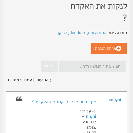
נקות את האקדח
נהלים:
yoramhai
,
donduck
,
שרקן
פרסם תגובה
3 הודעות
|
עמוד
1
מתוך
1
ni4ni
איך וכמה צריך לנקות את האקדח ?
על ידי
»
ni4ni
07 מרץ
2024,
21:27