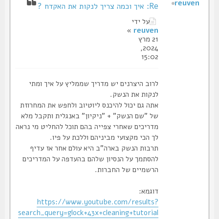
reuven
Re: איך וכמה צריך לנקות את האקדח ?
על ידי
»
reuven
21 מרץ
2024,
15:02
לרוב היצרנים יש מדריך שממליץ על איך ומתי
לנקות את הנשק.
אתה גם יכול להיכנס ליוטיוב ולחפש את המחרוזת
של "שם הנשק" + "ניקיון" באנגלית ותקבל מלא
מדריכים שאחרי צפייה בהם תוכל להחליט מי נראה
לך הכי מקצועי מביניהם וללכת על פיו.
תרבות הנשק בארה"ב היא עולם אחר אז עדיף
להסתמך על הנסיון שלהם בהעדפה על המדריכים
הרשמיים של החברות.
דוגמא:
https://www.youtube.com/results?
search_query=glock+43x+cleaning+tutorial