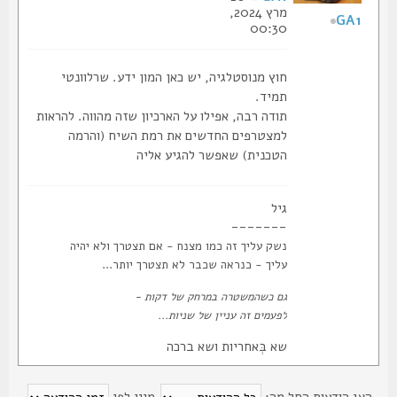
מרץ 2024,
GA1
00:30
חוץ מנוסטלגיה, יש כאן המון ידע. שרלוונטי
תמיד.
תודה רבה, אפילו על הארכיון שזה מהווה. להראות
למצטרפים החדשים את רמת השיח (והרמה
הטכנית) שאפשר להגיע אליה
גיל
-------
נשק עליך זה כמו מצנח - אם תצטרך ולא יהיה
עליך - כנראה שכבר לא תצטרך יותר...
גם כשהמשטרה במרחק של דקות -
לפעמים זה עניין של שניות...
שא בְּאחריות ושא ברכה
צג הודעות החל מה:
מיין לפי