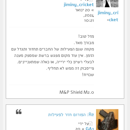
jiminy_cricket
» 20 ינואר
jiminy_cri
2024,
cket
10:21
מזל טוב!
מבורך מאד.
מקווה שגם הפעילות של החברים תחזור ותגדל עם
הזמן. אין עוד מקום מפגש ברשת שמספק מענה
לבעלי רשיון כלי ירייה, או כאלה שמתעניינים.
פייסבוק זה ממש לא תחליף.
שכויח!
M&P Shield M2.0
Re: הפורום חזר לפעילות
על ידי
» 20
GA1