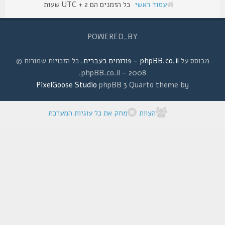
עמוד ראשי
כל הזמנים הם UTC + 2 שעות
POWERED_BY
מבוסס על
phpBB.co.il - פורומים בעברית
. כל הזכויות שמורות ©
2008 - phpBB.co.il.
PixelGoose Studio
phpBB 3 Quarto theme by
הצוות
מחק את כל עוגיות המערכת