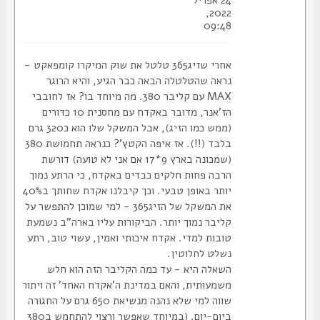
24 אפריל
2022,
09:48
אחרי שזיג365 טלטל את שוק המיקרו קומפאקט -
נראה שהטלטלה הבאה כבר הגיע, והיא הרוגר
MAX עם קליבר 380. מה מיוחד בו? אז לחובבי
הז'אנר, מדובר באקדח עם מחסנית 10 כדורים
(ממש כמו הזיג), אבל המשקל שלו הוא כ320 גרם
בלבד (!!). אז איפה הקטץ'? כנראה תחמושת 380
(שמכונה בארץ 9*17 אם אני לא טועה) דורשת
הרבה פחות חלקים כבדים באקדח, כי הרתע נמוך
יותר באופן טבעי. וכך קיבלנו אקדח שחותך ב40%
את המשקל של הזיג365 - למי שמוכן להתפשר על
קליבר נמוך יותר. הביקורות עליו בארה"ב נשמעת
טובות למדי. אקדח איכותי ואמין, עשוי טוב, רתע
נשלט לחלוטין.
השאלה היא - עד כמה הקליבר הזה הוא חלש
משמעותית, והאם במדינת ה'אקדח האחד' זה ויתור
שווה למי שלא נהנה מנשיאת 650 גרם על החגורה
ביום-יום. (במיוחד שאפשר ורצוי להתחמש ב380