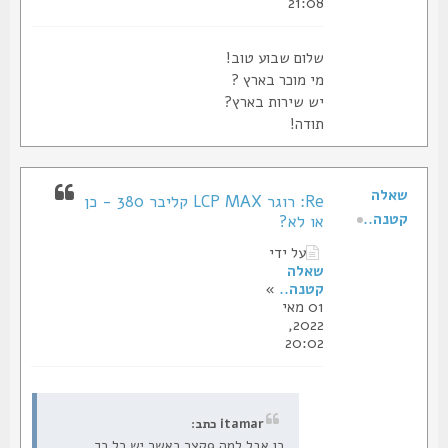
21:08
שלום שבוע טוב!
מי מוכר בארץ ?
יש שירות בארץ?
תודה!
שאלה
Re: רוגר LCP MAX קליבר 380 - כן
קטנה..
או לא?
על ידי
שאלה
קטנה..
»
01 מאי
2022,
20:02
itamar כתב:
כן אבל למה 9קצר כאשר יש כל כך