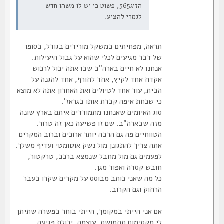
הזיג365, פשוט כי יש לו משהו חדש
לגמרי להציע.
תראה, מפחיתים במשקל מורידים בגודל, בסופו
של דבר מגיעים לכלי שהוא על גבול היעילות.
אנחנו לא חיים בארה"ב שבו אתה יכול לרכוש
אקדח אחד לקיץ, אחד לחורף, אחד להגנה על
הבית, עוד אחד לטיולים ואת האחרון אתה לא מוצא
כי שכחת איפה קברת אותו בגראז'.
סוג האיומים שאנחנו מתמודדים איתם בארץ שונה
מזה שבארה"ב. שם זו פשיעה כאן זה טרור.
הטווחיים פה גם הרבה יותר ארוכים וברוב המקרים
אתה צריך להתגונן מול נשק אוטומטי ועדיף משלך.
לפעמים גם מול מחבל שנמצא ברכב, טרקטור,
חובש קסדה ואפוד מגן.
כל מה שאני כותב מבוסס על מקרים שקרו בעבר
הרחוק וגם הקרוב.
אם אני הייתי במקומך, הייתי בוחר בפשרה שתיתן
לי מקסימום תחמושת, עוצמה, יכולת פגיעה