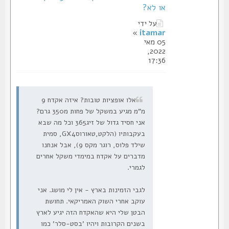
או לא?
על ידי
»
itamar
05 מאי
2022,
17:36
אלו אופציות טובות? איזה אקדח 9
מ"מ מגיע במשקל של פחות מ350 גרם?
אני חסיד גדול של זיג365 וכל מה שבא
בעקבותיו (הלקט,טאורוסGX4, סמית
שילד פלוס, רוגר מקס 9), אבל אנחנו
מדברים על אקדח במימדי משקל אחרים
לגמרי.
לגבי הזמינות בארץ - אין לי מושג. אני
עוקב אחרי השוק האמריקאי. תחושת
הבטן שלי היא שהאקדח הזה יגיע לארץ
בשנים הקרובות ויהיו 'בסט-סלר' כמו