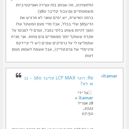
הולוופוינט, מה שנותן כוח עצירה ואפיקטיביות
משמעותיים גם עבור קליבר 380)
ברמה האישית, יש ימים שאני לא מרגיש את
הזיג365 שלי בכלל, אבל מדי פעם המשקל שלו
הופך להיות פשוט בלתי נסבל, וגורם לי לפנטז על
אקדח ששוקל יותר ממאתיים גרם פחות. אני מניח
שתמליצו לי על נרתיקים שונים (יש לי קיידקס
מינימלי של פרונטליין), אבל אשמח לשמוע מגוון
דעות
itamar
Re: רוגר LCP MAX קליבר 380 - כן
או לא?
על ידי
»
itamar
28 אפריל
2022,
07:50