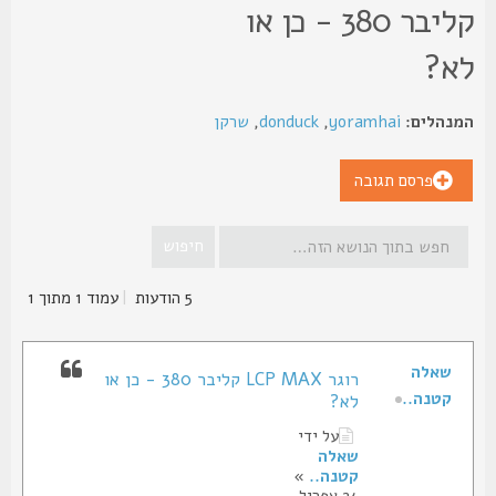
קליבר 380 - כן או
א?
נהלים:
yoramhai
,
donduck
,
שרקן
פרסם תגובה
5 הודעות
|
עמוד
1
מתוך
1
שאלה
רוגר LCP MAX קליבר 380 - כן או
קטנה..
לא?
על ידי
שאלה
קטנה..
»