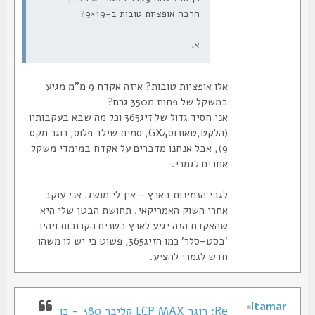
הרבה אופציות טובות ב-19×9?
א.
אלו אופציות טובות? איזה אקדח 9 מ"מ מגיע
במשקל של פחות מ350 גרם?
אני חסיד גדול של זיג365 וכל מה שבא בעקבותיו
(הלקט,טאורוסGX4, סמית שילד פלוס, רוגר מקס
9), אבל אנחנו מדברים על אקדח במימדי משקל
אחרים לגמרי.
לגבי הזמינות בארץ - אין לי מושג. אני עוקב
אחרי השוק האמריקאי. תחושת הבטן שלי היא
שהאקדח הזה יגיע לארץ בשנים הקרובות ויהיו
'בסט-סלר' כמו הזיג365, פשוט כי יש לו משהו
חדש לגמרי להציע.
itamar
Re: רוגר LCP MAX קליבר 380 - כן