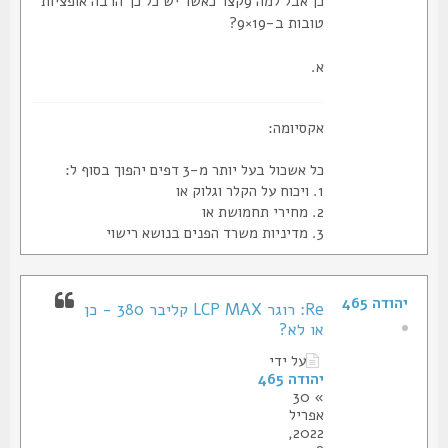
כן אבל למה 9קצר כאשר יש כל כך הרבה אופציות
טובות ב-19×9?
א.
אקסיומה:
כל אשכול בעל יותר מ-3 דפים יהפוך בסוף ל:
1. ויכוח על הקלר וגלוק או
2. מחירי תחמושת או
3. מדיניות משרד הפנים בנושא רישוי
יהודה 465
Re: רוגר LCP MAX קליבר 380 - כן
או לא?
על ידי
יהודה 465
» 30
אפריל
2022,