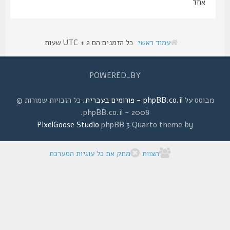
אחד
עמוד ראשי
כל הזמנים הם UTC + 2 שעות
POWERED_BY
מבוסס על
phpBB.co.il - פורומים בעברית
. כל הזכויות שמורות ©
2008 - phpBB.co.il.
PixelGoose Studio
phpBB 3 Quarto theme by
הצוות
מחק את כל עוגיות המערכת