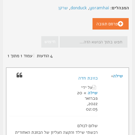
נהלים:
yoramhai
,
donduck
,
שרקן
פרסם תגובה
4 הודעות
|
עמוד
1
מתוך
1
שילה
כוונת חדה
על ידי
שילה
» 20
פברואר
2022,
02:05
שלום לכולם
רכשתי שילד והקצה העליון של הכוונת האחורית