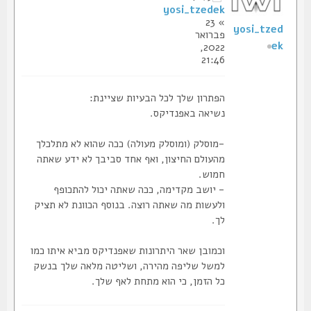
yosi_tzedek
» 23
yosi_tzed
פברואר
ek
2022,
21:46
הפתרון שלך לכל הבעיות שציינת:
נשיאה באפנדיקס.
-מוסלק (ומוסלק מעולה) ככה שהוא לא מתלכלך
מהעולם החיצון, ואף אחד סביבך לא ידע שאתה
חמוש.
- יושב מקדימה, ככה שאתה יכול להתכופף
ולעשות מה שאתה רוצה. בנוסף הכוונת לא תציק
לך.
וכמובן שאר היתרונות שאפנדיקס מביא איתו כמו
למשל שליפה מהירה, ושליטה מלאה שלך בנשק
כל הזמן, כי הוא מתחת לאף שלך.