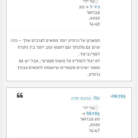
על ידי
ניר ל
» 20
פברואר
2022,
14:45
תתארגן על נרתיק יותר מתאים לצרכים שלך - כזה
שיגן גם מלכלוך וגם יחצוץ טוב יותר בין הקדח
לגוף/ביגוד.
לא יכול להמליץ על משהו ספציפי, אבל יש גם
מספר יצרנים מקומיים שישמחו להתאים עבורך
נרתיק.
hk765
Re: כוונת חדה
על ידי
»
hk765
20 פברואר
2022,
14:47