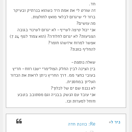
חד.
זה שורט לי את אמת היד כשהוא בנרתיק ובעיקר
ברור לי שיגרום לבלאי מואץ לחולצות.
מה עושים?
אני יכול טיפה לשייף- לא יגרום לשינוי בגובה
הפגיעות? לא יגרום לחלודה? (הוא צמוד לגוף 24 7)
אפשר למרוח איזשהו חומר?
להחליף כוונת?
שאלה נוספת-
בין הצינה לבין החלק הפולימרי ישנו רווח- חריץ
בעובי כחצי ממ. דרך החריץ ניתן לראות את הכדור
העליון במחסנית.
לא נכנס שם ים של לכלוך?
אני עובד עם הנשק בבניה וגם מסתובב בטבע
וזוחל למערות וכו.
ניר ל
Re: כוונת חדה