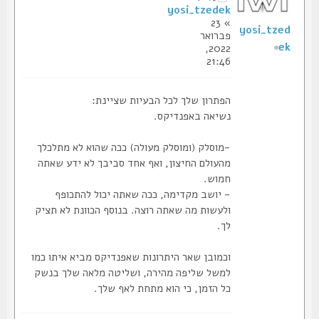
yosi_tzedek
» 23
yosi_tzed
פברואר
ek
2022,
21:46
הפתרון שלך לכל הבעיות שציינת:
נשיאה באפנדיקס.
-מוסלק (ומוסלק מעולה) ככה שהוא לא מתלכלך
מהעולם החיצון, ואף אחד סביבך לא ידע שאתה
חמוש.
- יושב מקדימה, ככה שאתה יכול להתכופף
ולעשות מה שאתה רוצה. בנוסף הכוונת לא תציק
לך.
וכמובן שאר היתרונות שאפנדיקס מביא איתו כמו
למשל שליפה מהירה, ושליטה מלאה שלך בנשק
כל הזמן, כי הוא מתחת לאף שלך.