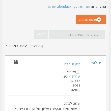
נהלים:
yoramhai
,
donduck
,
שרקן
פרסם תגובה
4 הודעות
|
עמוד
1
מתוך
1
שילה
כוונת חדה
על ידי
שילה
» 20
פברואר
2022,
02:05
שלום לכולם
רכשתי שילד והקצה העליון של הכוונת האחורית