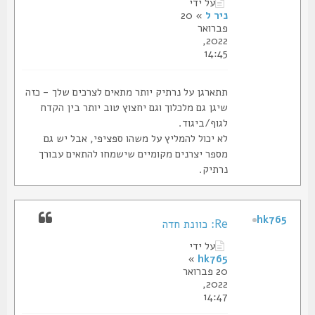
על ידי
ניר ל
» 20
פברואר
2022,
14:45
תתארגן על נרתיק יותר מתאים לצרכים שלך - כזה
שיגן גם מלכלוך וגם יחצוץ טוב יותר בין הקדח
לגוף/ביגוד.
לא יכול להמליץ על משהו ספציפי, אבל יש גם
מספר יצרנים מקומיים שישמחו להתאים עבורך
נרתיק.
hk765
Re: כוונת חדה
על ידי
»
hk765
20 פברואר
2022,
14:47