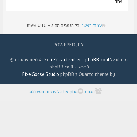
אחד
עמוד ראשי
כל הזמנים הם UTC + 2 שעות
POWERED_BY
מבוסס על
phpBB.co.il - פורומים בעברית
. כל הזכויות שמורות ©
2008 - phpBB.co.il.
PixelGoose Studio
phpBB 3 Quarto theme by
הצוות
מחק את כל עוגיות המערכת