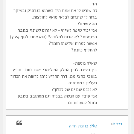
חד.
זה שורט לי את אמת היד כשהוא בנרתיק ובעיקר
ברור לי שיגרום לבלאי מואץ לחולצות.
מה עושים?
אני יכול טיפה לשייף- לא יגרום לשינוי בגובה
הפגיעות? לא יגרום לחלודה? (הוא צמוד לגוף 24 7)
אפשר למרוח איזשהו חומר?
להחליף כוונת?
שאלה נוספת-
בין הצינה לבין החלק הפולימרי ישנו רווח- חריץ
בעובי כחצי ממ. דרך החריץ ניתן לראות את הכדור
העליון במחסנית.
לא נכנס שם ים של לכלוך?
אני עובד עם הנשק בבניה וגם מסתובב בטבע
וזוחל למערות וכו.
ניר ל
Re: כוונת חדה