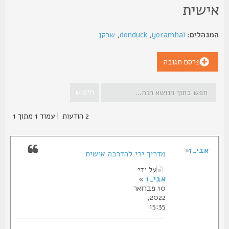
ישית
נהלים:
yoramhai
,
donduck
,
שרקן
פרסם תגובה
2 הודעות
|
עמוד
1
מתוך
1
אבי_1
מדריך ירי להדרכה אישית
על ידי
אבי_1
»
10 פברואר
2022,
15:35