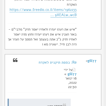
האקדח
https://www.freedio.co.il/items/1962233
... 9XEALw_wcB
"איש את רעהו יעזרו ולאחיו יאמר חזק" מלבי"ם -
באור הענין איש את רעהו יעזרו וחוץ מזה יאמר
לאחיו חזק ג''כ אתה בעצמך ואל תסמך על העזר אך
היה לבן חיל. ישעיה מא ו
gili77
Re: כספת תיקנית לאקדח
על ידי
»
gili77
16 ינואר
2022,
22:30
23933 כתב: