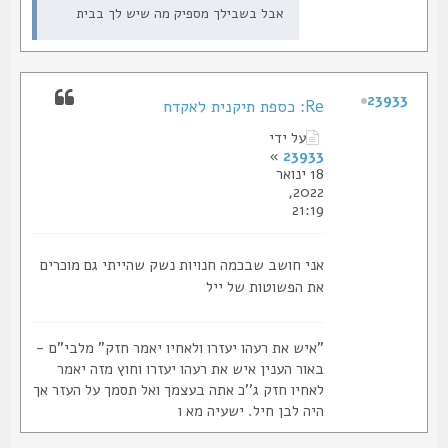
אבל בשבילך מספיק מה שיש לך בבית
23933
Re: כספת תיקנית לאקדח
על ידי
»
23933
18 ינואר
2022,
21:19
אני חושב שבכמה חנויות נשק שהייתי גם מוכרים
את הפשוטות של ייל
"איש את רעהו יעזרו ולאחיו יאמר חזק" מלבי"ם -
באור הענין איש את רעהו יעזרו וחוץ מזה יאמר
לאחיו חזק ג''כ אתה בעצמך ואל תסמך על העזר אך
היה לבן חיל. ישעיה מא ו