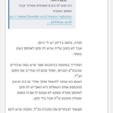
כזו מוכרים בש.פ מטווחים אשדוד עבור
אחסון האקדח
https://www.freedio.co.il/items/1962233
... 9XEALw_wcB
תודה, כזאת בדיוק יש לי כיום.
אבל לא כתוב עליה שיש לה תקן לאחסון נשק
באתר.
המדריך במטווח ברחובות אמר שיש כמה שינויים
שהבט"פ הכניסו, ואחד מהם זה שחייב את התקן
הנ"ל.
ושאם בא שוטר לתשאל אותך אחרי גניבת הנשק
מהכספת אחת השאלות היא האם יש לה תקן
לאחסון אקדח וממש לא אכפת לו אם זו כספת
שעולה 2000 ש"ח אבל בלי תקן.
מצאתי לבנתיים את החברה הנ"ל, מקווה שיש להם