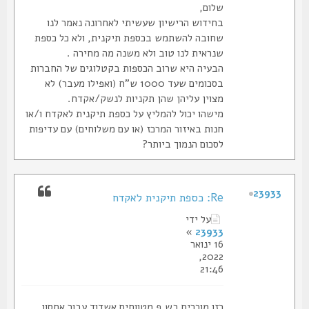
שלום,
בחידוש הרישיון שעשיתי לאחרונה נאמר לנו
שחובה להשתמש בכספת תיקנית, ולא כל כספת
שנראית לנו טוב ולא משנה מה מחירה .
הבעיה היא שרוב הכספות בקטלוגים של החברות
בסכומים שעד 1000 ש"ח (ואפילו מעבר) לא
מצוין עליהן שהן תקניות לנשק/אקדח.
מישהו יכול להמליץ על כספת תיקנית לאקדח ו/או
חנות באיזור המרכז (או עם משלוחים) עם עדיפות
לסכום הנמוך ביותר?
23933
Re: כספת תיקנית לאקדח
על ידי
»
23933
16 ינואר
2022,
21:46
כזו מוכרים בש.פ מטווחים אשדוד עבור אחסון