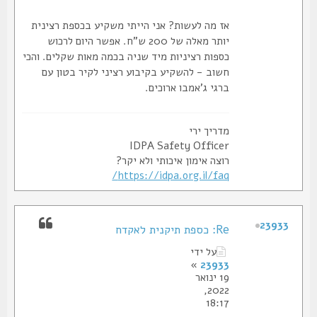
אז מה לעשות? אני הייתי משקיע בכספת רצינית
יותר מאלה של 200 ש"ח. אפשר היום לרכוש
כספות רציניות מיד שניה בכמה מאות שקלים. והכי
חשוב - להשקיע בקיבוע רציני לקיר בטון עם
ברגי ג'אמבו ארוכים.
מדריך ירי
IDPA Safety Officer
רוצה אימון איכותי ולא יקר?
https://idpa.org.il/faq/
23933
Re: כספת תיקנית לאקדח
על ידי
»
23933
19 ינואר
2022,
18:17