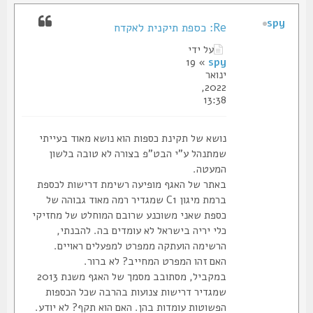
spy
Re: כספת תיקנית לאקדח
על ידי
» 19
spy
ינואר
2022,
13:38
נושא של תקינת כספות הוא נושא מאוד בעייתי
שמתנהל ע"י הבט"פ בצורה לא טובה בלשון
המעטה.
באתר של האגף מופיעה רשימת דרישות לכספת
ברמת מיגון C1 שמגדיר רמה מאוד גבוהה של
כספת שאני משוכנע שרובם המוחלט של מחזיקי
כלי יריה בישראל לא עומדים בה. להבנתי,
הרשימה הועתקה ממפרט למפעלים ראויים.
האם זהו המפרט המחייב? לא ברור.
במקביל, מסתובב מסמך של האגף משנת 2013
שמגדיר דרישות צנועות בהרבה שכל הכספות
הפשוטות עומדות בהן. האם הוא תקף? לא יודע.