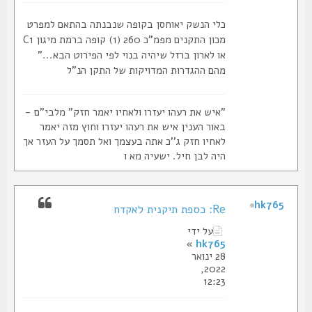
כלי הנשק יאוחסן בקופה שנבנתה בהתאם למפרט
מכון התקנים מפמ"כ 260 (1) קופה ברמת מיגון C1
או לארון ברזל שיהיה בנוי לפי הפירוט הבא..."
מהם ההגדרות המדויקות של התקן הנ"ל
"איש את רעהו יעזרו ולאחיו יאמר חזק" מלבי"ם -
באור הענין איש את רעהו יעזרו וחוץ מזה יאמר
לאחיו חזק ג''כ אתה בעצמך ואל תסמך על העזר אך
היה לבן חיל. ישעיה מא ו
hk765
Re: כספת תיקנית לאקדח
על ידי
»
hk765
28 ינואר
2022,
12:23