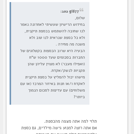
gili77 כתב:
שלום,
בחידוש הרישיון שעשיתי לאחרונה נאמר
לנו שחובה להשתמש בכספת תיקנית,
ולא כל כספת שנראית לנו טוב ולא
משנה מה מחירה .
הבעיה היא שרוב הכספות בקטלוגים של
החברות בסכומים שעד 1000 ש"ח
(ואפילו מעבר) לא מצוין עליהן שהן
תקניות לנשק/אקדח.
מישהו יכול להמליץ על כספת תיקנית
לאקדח ו/או חנות באיזור המרכז (או עם
משלוחים) עם עדיפות לסכום הנמוך
ביותר?
תלוי למה אתה מצפה מהכספת.
אם אתה רוצה למנוע גישה מילדים, גם כספת