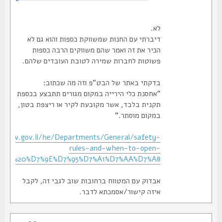
לא.
דיברתי עם החנות שמשווקת כספות והוא גם לא
הכיר את זה ואמר שהם משווקים הרבה כספות
פשוטות לחברות שמירה לטובת העובדים שלהם.
בדקתי באתר של הבט"פ וזה מה שכתוב:
"אחסנת כלי הירייה במקום מגורים תתבצע בכספת
תקנית בלבד, אשר מקובעת לקיר או ריצפת בטון,
במקום מוסתר."
ps://www.gov.il/he/Departments/General/safety-
rules-and-when-to-open-
%D7%9D%20%D7%9E%D7%95%D7%A1%D7%AA%D7%A8.
אבדוק עם המטווח ברחובות שוב לגבי זה, לקבל
איזה קישור/אסמכתא לדבר.