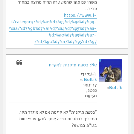
משהו עם תקן שהמשטרה תהיה מרוצה במחיר
סביר..
https://www.j-
sh.co.il/category/%d7%a1%d7%95%d7%92%d7%99-
d7%95%d7%aa/%d7%9b%d7%a1%d7%a4%d7%95%d7%aa-
%d7%a0%d7%a9%d7%a7-
%d7%90%d7%a7%d7%93%d7%97/
Re: כספת תיקנית לאקדח
על ידי
»
Boltik
17 ינואר
Boltik
2022,
09:50
"כספת תיקנית" לא קיימת אם לא מוגדר תקן.
המדריך ברחובות הפנה אותך לתקן או פירסום
בט''פ בנושא?