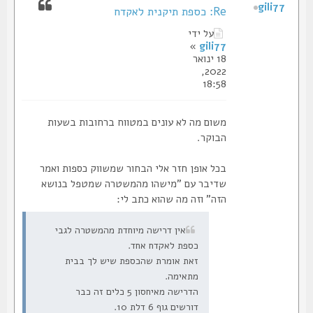
gili77
Re: כספת תיקנית לאקדח
על ידי
»
gili77
18 ינואר
2022,
18:58
משום מה לא עונים במטווח ברחובות בשעות
הבוקר.
בכל אופן חזר אלי הבחור שמשווק כספות ואמר
שדיבר עם "מישהו מהמשטרה שמטפל בנושא
הזה" וזה מה שהוא כתב לי:
אין דרישה מיוחדת מהמשטרה לגבי
כספת לאקדח אחד.
זאת אומרת שהכספת שיש לך בבית
מתאימה.
הדרישה מאיחסון 5 כלים זה כבר
דורשים גוף 6 דלת 10.