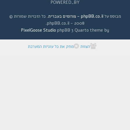
POWERED_BY
מבוסס על
phpBB.co.il - פורומים בעברית
. כל הזכויות שמורות ©
2008 - phpBB.co.il.
PixelGoose Studio
phpBB 3 Quarto theme by
הצוות
מחק את כל עוגיות המערכת