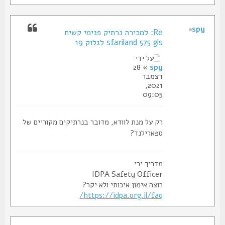
spy
Re: למכירה נרתיק פנימי קשיח
sfariland 575 gls לגלוק 19
על ידי
» 28
spy
דצמבר
2021,
09:05
רק על מנת לוודא, מדובר בנרתיקים מקוריים של
ספארילנד?
מדריך ירי
IDPA Safety Officer
רוצה אימון איכותי ולא יקר?
https://idpa.org.il/faq/