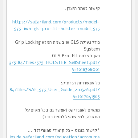
קישור לאתר היצרן:
https://safariland.com/products/model-
575-iwb-gls-pro-fit-holster-model_575
כולל נעילת GLS או בשמה המלא Grip Locking
System
כאן בגירסת GLS Pro-Fit
/0086/8689/5184/files/575_HOLSTER_SellSheet.pdf?
v=1618368061
כל אפשרויות הנרתיק:
6/8689/5184/files/SAF_575_User_Guide_210326.pdf?
v=1617641565
מתאים לאפנדיקס (אפשר גם בכל מקום על
החגורה, למי שרגיל לתפס בודד)
*קישור בונוס - כל קיצורי ספארילנד....
https://inside.safariland.com/education/acronyms/