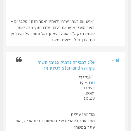
"איש את רעהו יעזרו ולאחיו יאמר חזק" מלבי"ם -
באור הענין איש את רעהו יעזרו וחוץ מזה יאמר
לאחיו חזק ג''כ אתה בעצמך ואל תסמך על העזר אך
היה לבן חיל. ישעיה מא ו
rel
Re: למכירה נרתיק פנימי קשיח
sfariland 575 gls לגלוק 19
על ידי
» 19
rel
דצמבר
2021,
20:48
מודיעין עילית
מחר אחר הצהרים אני במטווח בבית אריה , אם
עוזר במשהו