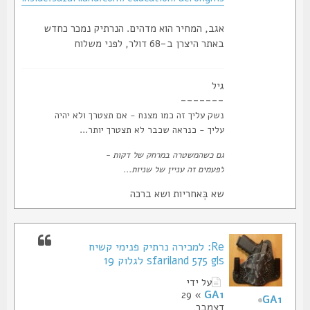
אגב, המחיר הוא מדהים. הנרתיק נמכר כחדש
באתר היצרן ב-68 דולר, לפני משלוח
גיל
-------
נשק עליך זה כמו מצנח - אם תצטרך ולא יהיה
עליך - כנראה שכבר לא תצטרך יותר...
גם כשהמשטרה במרחק של דקות -
לפעמים זה עניין של שניות...
שא בְּאחריות ושא ברכה
Re: למכירה נרתיק פנימי קשיח
sfariland 575 gls לגלוק 19
על ידי
» 29
GA1
GA1
דצמבר