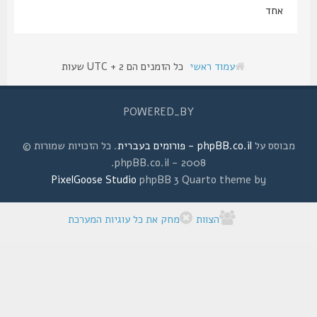
אחד
עמוד ראשי
כל הזמנים הם UTC + 2 שעות
POWERED_BY
מבוסס על
phpBB.co.il - פורומים בעברית
. כל הזכויות שמורות ©
2008 - phpBB.co.il.
PixelGoose Studio
phpBB 3 Quarto theme by
הצוות
מחק את כל עוגיות המערכת