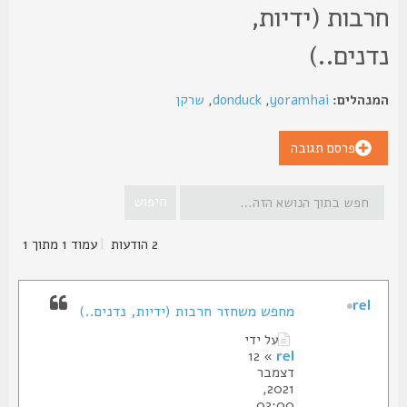
רבות (ידיות,
דנים..)
נהלים:
yoramhai
,
donduck
,
שרקן
פרסם תגובה
2 הודעות
|
עמוד
1
מתוך
1
rel
מחפש משחזר חרבות (ידיות, נדנים..)
על ידי
» 12
rel
דצמבר
2021,
02:00