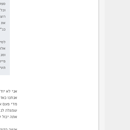
ספקי הרשת (ISP) גם הם לכל ה
את 
כנ"
לסי
אלו
ומנו
פייס
תעיפו
אני לא יו
אנחנו כאז
מדי פעם א
שמגלה לנו
אתה יכול 
איפה הקונ