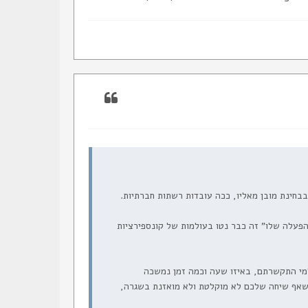
הפעלה שלו" זה כבר נטו בעולמות של קונספירציות
ים לשמור (עד תקופה מסוימת אחורה) את ה-metadata בלבד (למי התקשרתם, באיזו שעה וכמה זמן נמשכה
י ובוודאי, שאף שיחה שלכם לא מוקלטת ולא מואזנת בשגרה,