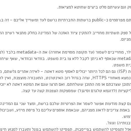
ק וגם עשיתם סלט ביצים שחוטא למציאות.
רשם לעד ומשוייך אליכם - זה בבחינת מובן מאליו, ככה עובדות רשתות חברתיות.
ל ספק תשתיות מחוייב להתקין ציוד האזנה של המדינה כחלק מתנאי רשיון הה
מניום.
ספקי הסלולר, מחוייב
את ה-metadata שנאסף לא ניתן לקבל ללא צו בית משפט. בוודאי ובוודאי, ש
ית משפט.
ו רשת, עם איזה דפדפן וכו.
וכל אתר שנמצא מאחורי HTTPS, שזה בגדול רוב האינטרנט, התעבורה מו
כן שצרכתם או מה התוכן ששלחתם. ואם תרצו שגם את המטא דאטה לא יוכלו לאסוף עליכם, 
יקציות (לדוגמא טלגרם וסיגנל) שמספקות הצפנות קצה עד קצה.
עם קצת מודעות אפשר לשמר את הפרטיות שלכם ברשת, ומצד שני גם המדינה ל
באמת צריכים לדאוג מפניהם, שבאמת אוספים עליכם כל פיסת מידע, ושביכול
פוש.
בנותיה) וגוגל.
ותפסיקו להשתמש בפייסבוק, תפסיקו להשתמש בגוגל ותעברו למנוע חיפוש duckduck go וכבר אתם על דרך המ