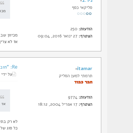
ניר.ב
סליקאי כסף
מכאן
הודעות:
250
מכיוון שב
הצטרף:
27 ינואר 2016, 09:04
אז לא צרי
Re: "חובב ירי ואופנועים"
itamar
על ידי
תרמתי למען הסליק
הודעות:
9774
מ
אז ל
הצטרף:
17 אפריל 2004, 18:12
לא רק בתי
כל סוג של 