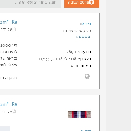
פרסם תגובה
Re: "חובב ירי ואופנועים"
ניר ל
על ידי
סליקאי טיטניום
ה
הודעות:
2890
לרצח וזה 
כנראה שזא
הצטרף:
08 יולי 2008, 07:33
אליבי לשע
מיקום:
ת"א
מכאן ועד 
Re: "חובב ירי ואופנועים"
על ידי