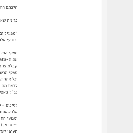
הלכתם רחו
כל מה שאתם מפרסמים כ-public ברשתות החברתיות נ
"מפעיל וכ
וכובעי אלו
קבלת צו ב
ספקי הרשת (ISP) גם הם לכל היותר יכולים לאסוף מטא דאטה - לאיזה אתרים גלשתם, מאיז
לדעת מה התו
כנ"ל באפל
לסיכום - 
אלו שאתם 
ומנועי החי
פייסבוק (ו
תעיפו לעזאזל 