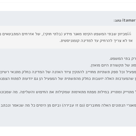
itamar כתב:
מכיוון שבתי המשפט הקימו מאגר מידע (בלתי חוקי), של אזרחים המתבטאים 
אז לא צריך להרחיק עד למדינה קומוניסטית.
רק בתי המשפט.
וג של תקשורת היום מואזן.
פעיל וכל ספק תשתיות מחוייב להתקין ציוד האזנה של המדינה כחלק מתנאי רשיון
ון שהמערכות האלה יושבות כחלק מהתשתית של המפעיל הן גם יודעות לפתוח הצפנה 
מתוייק ומתוייג במילות מפתח מתאימות שמקילות את החיפוש והשליפה. מה שמכונה 
אגרי הנתונים האלה מחוברים (גם זו עבירה) וביום מן הימים כל מה שנאמר ונכתב ע