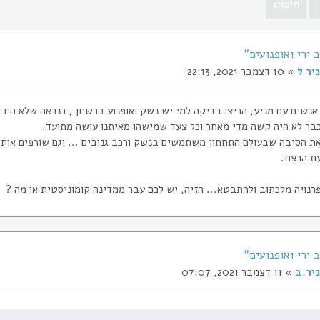
ניר ל
» 10 דצמבר 2021, 22:13
יו 2000 אנשים עם מניע, הריצו בדיקה למי יש נשק ואופנוע ברשיון , כנראה שלא 
כבר לא היה קשה מדי מאחר וכל צעד שמישהו מאיתנו עושה מתועד.
ת הסיבה שבעולם התחתון משתמשים בנשק ורכב גנובים ... וגם שורפים אותם 
ת הרצח.
פרנויה מלכתוב ולהתבטא... הזיה, יש לכם עבר ממדינה קומוניסטית או מה ?
ניר.ב
» 11 דצמבר 2021, 07:07