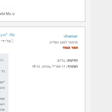
eld M2.0
Re: "חובב ירי ואופנועים"
itamar
על ידי
תרמתי למען הסליק
הודעות:
9774
ה
הצטרף:
17 אפריל 2004, 18:12
כל מה שאתם מפרסמ
"מפע
וכוב
אלא