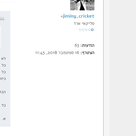
jiminy_cricket
סליקאי ארד
הודעות:
63
הצטרף:
16 ספטמבר 2018, 11:45
לא 
כל ס
כל מ
כיו
הכל 
כל מ
א.