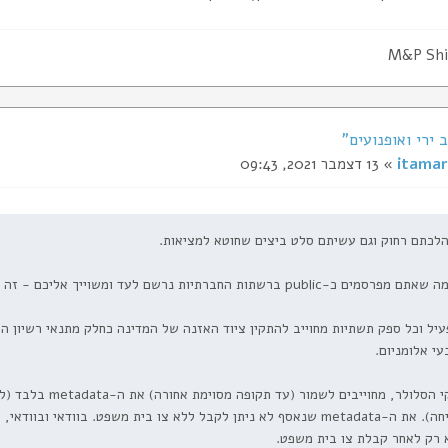
M&P Shi
itamar
» 13 דצמבר 2021, 09:43
לכתם רחוק וגם עשיתם סלט ביצים שחוטא למציאות.
ים כ-public ברשתות החברתיות נרשם לעד ומשוייך אליכם - זה בבחינת מובן מאליו, ככה עובדות רשתות חברתיות.
יל וכל ספק תשתיות מחוייב להתקין ציוד האזנה של המדינה כחלק מתנאי רשיון ה
עי אלומניום.
ספקי הסלולר, מחוייב
השיחה). את ה-metadata שנאסף לא ניתן לקבל ללא צו בית משפט. בוודא
 רק לאחר קבלת צו בית משפט.