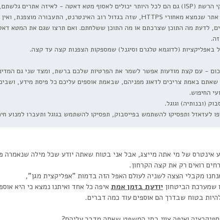
יותר יכולים לאסוף מטא דאטה - לאיזה אתרים גלשתם, מאיזו רשת, עם איזה דפדפן וכו.
וכל אתר שנמצא מאחורי HTTPS, שזה בגדול רוב האינטרנט, התעבורה 
זה.
ל באפליקציות (לדוגמא טלגרם וסיגנל) שמספקות הצפנות קצה עד קצה.
כום - עם קצת מודעות אפשר לשמר את הפרטיות שלכם ברשת, ומצד שני גם המדינה
 שאתם באמת צריכים לדאוג מפניהם, שבאמת אוספים עליכם כל פיסת מידע, ושביכ
עי החיפוש.
בוק (ובנותיה) וגוגל.
 לעזאזל ותפסיקו להשתמש בפייסבוק, תפסיקו להשתמש בגוגל ותעברו למנוע חיפוש duckduck go וכבר אתם על דרך 
דע אינטרס של מי אתה מייצג, אבל אני בטוח שאתה יודע שכל מילה שנאמרה פ
רחים רואים רק את קצה הקרחון.
נחנו מקבלי הצצה לשניה לעולם האפל הזה בדמות "אפליקצית מגן",
 שמערכת הביטחון
יודעת בזמן אמת
איפה כל אחד ואיתנו נמצא כי היא אוספת
להיות בטוח שבדרך הם אוספים עוד כמה דברים.
ספיקרציה ואיפה צווי בתי המשפט שאתה מדבר עליהם?