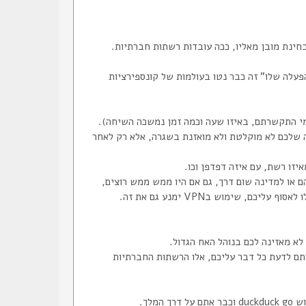
פעלה שלו" זה כבר נטו בעולמות של קונספירציות
ים לשמור (עד תקופה מסוימת אחורה) את ה-metadata בלבד (למי התקשרתם, באיזו שעה וכמה זמן נמשכה השיחה).
אף שיחה שלכם לא מוקלטת ולא מואזנת בשגרה, אלא רק לאחר
צפנת, ואין להם או למדינה שום דרך, גם אם היו ממש ממש רוצים,
שימוש בVPN ימנע גם את זה.
א מאזינה לכם בנוהל האח הגדול.
תם לדעת כל דבר עליכם, אלו הרשתות החברתיות
לך.