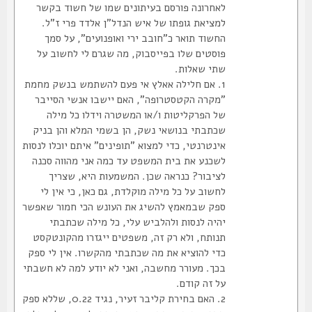
לאחרונה פורסם בעיתונים שמו של חשוד בקשר
למציאת גופתו של איש הנדל"ן אלדד פרי ז"ל.
החשוד תואר כ"חובב ירי ואופנועים", על סמך
פוסטים שלו בפייסבוק, מה שגרם לי לחשוב על
שתי שאלות.
1. אם חלילה אאלץ אי פעם להשתמש בנשק מחמת
"מקרה הקטסטרופה", האם יישבו אנשי הסייבר
של הפרקליטות ו/או המשטרה וידלו כל מילה
שכתבתי בנושאי נשק, הן בשמי המלא והן בניק
אינטרנטי, כדי למצוא "תופינים" איתם יוכלו לנסות
לשכנע את בית המשפט עד כמה אני מהווה סכנה
לציבור? כנראה שכן. המשמעות היא, שצריך
לחשוב על כל מילה מוקלדת, גם כאן, כי אין לי
ספק שבמאמץ להשיג את העונש הכי חמור שאפשר
יהיה לנסות ולהלביש עלי, כל מילה שכתבתי
תנותח, ולא רק זה, משפטים ייגזרו מהקונטקסט
כדי להוציא את מה שכתבתי מהקשרו. אין לי ספק
בכך. מעורר מחשבה, ואני לא יודע למה לא חשבתי
על זה קודם.
2. האם בחירת קליבר זעיר, נגיד 0.22, שללא ספק