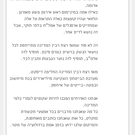
אדומה.
כאילו אתה במינימום ראש אירגון פשע מאורגן.
הלוואי שהיו קופצות כאלה התראות על אלה
שמחזיקים ארסנלים של אמל"ח בלתי חוקי, אבל
זה נושא לדיון אחר.
זה לא סוד שמאז רצח רבין המדינה מתייחסת לכל
נושאי הנשק ברשיון כגורם סיכון. תוסיף לזה
אלמ"ב, תוסיף לזה נוער הגבעות ותבין לבד.
מאז רצח רבין המדינה החליפה דיסקט.
מערכת הביטחון השקיעה מיליארדים בכח מיחשוב
ובפטה-בייטים של איחסון.
אנחנו האזרחים הפכנו להיות שקופים לגמרי כלפי
המדינה.
כל מה שאנחנו מדברים בכל אמצעי תקשורת
מוקלט, כל אות שאנחנו כותבים מאוחסנת,
והמיקום שלנו ידוע בזמן אמת ברזולוציה של מטר.