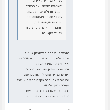
סביר להניח שהחקירה
והאישום יסתמכו על הראיות
והעובדות ולא על התמונות
עם דף מחורר מהמטווח וכל
הפרטים העסיסיים על
"חובב ירי ואופנועים" נוספו
על ידי תקשורת.
.
התכוונתי לפרסם בפייסבוק שיש לי
איזה שלט למסירה שהיה תלוי אצל אבי
בקל-וי לפני שמכר העסק.
חבר שהוא וותיק ומפורסם בקהילת
היורים הזהיר אותי לא לפרסם זאת
מהטעם שאם יקרה מקרה כל שהוא שבו
מעורב נשק שלי אזי
הרשויות יחפשו כל דבר שאי פעם
פרסמתי בנושא נשק והקשור לירי.