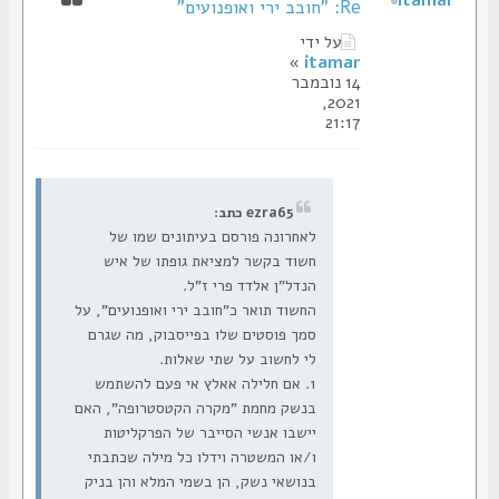
Re: "חובב ירי ואופנועים"
על ידי
»
itamar
14 נובמבר
2021,
21:17
ezra65 כתב:
לאחרונה פורסם בעיתונים שמו של
חשוד בקשר למציאת גופתו של איש
הנדל"ן אלדד פרי ז"ל.
החשוד תואר כ"חובב ירי ואופנועים", על
סמך פוסטים שלו בפייסבוק, מה שגרם
לי לחשוב על שתי שאלות.
1. אם חלילה אאלץ אי פעם להשתמש
בנשק מחמת "מקרה הקטסטרופה", האם
יישבו אנשי הסייבר של הפרקליטות
ו/או המשטרה וידלו כל מילה שכתבתי
בנושאי נשק, הן בשמי המלא והן בניק