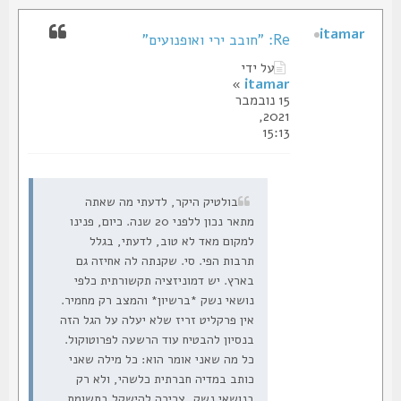
itamar
Re: "חובב ירי ואופנועים"
על ידי
»
itamar
15 נובמבר
2021,
15:13
בולטיק היקר, לדעתי מה שאתה
מתאר נכון ללפני 20 שנה. כיום, פנינו
למקום מאד לא טוב, לדעתי, בגלל
תרבות הפי. סי. שקנתה לה אחיזה גם
בארץ. יש דמוניזציה תקשורתית כלפי
נושאי נשק *ברשיון* והמצב רק מחמיר.
אין פרקליט זריז שלא יעלה על הגל הזה
בנסיון להבטיח עוד הרשעה לפרוטוקול.
כל מה שאני אומר הוא: כל מילה שאני
כותב במדיה חברתית כלשהי, ולא רק
בנושאי נשק, צריכה להישקל בתשומת