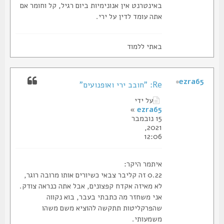
באינטרנט אין אנונימיות ביום רגיל, קל וחומר אם
אתה עומד לדין על ירי.
באתי ללמוד
ezra65
Re: "חובב ירי ואופנועים"
על ידי
»
ezra65
15 נובמבר
2021,
12:06
איתמר היקר:
0.22 זה קליבר צבאי כשיורים אותו מרובה רוגר,
לא מאיזה אקדח קפצונים, אבל אתה כנראה צודק.
אני משחזר מה כתבתי בעבר, בוא נקווה
שהפרקליטות תתקשה להוציא משם משהו
משמעותי.