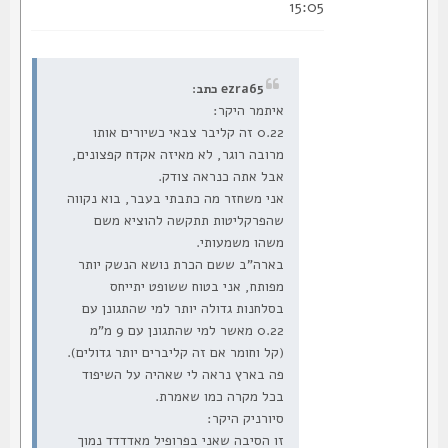
15:05
ezra65 כתב:
איתמר היקר:
0.22 זה קליבר צבאי כשיורים אותו
מרובה רוגר, לא מאיזה אקדח קפצונים,
אבל אתה כנראה צודק.
אני משחזר מה כתבתי בעבר, בוא נקווה
שהפרקליטות תתקשה להוציא משם
משהו משמעותי.
בארה"ב ששם הכרת נושא הנשק יותר
מפותח, אני בטוח ששופט יתייחס
בסלחנות גדולה יותר למי שהתגונן עם
0.22 מאשר למי שהתגונן עם 9 מ"מ
(קל וחומר אם זה קליברים יותר גדולים).
פה בארץ נראה לי שאהיה על השיפוד
בכל מקרה כמו שאמרת.
סיורניק היקר:
זו הסיבה שאני בפרופיל מאדדדד נמוך