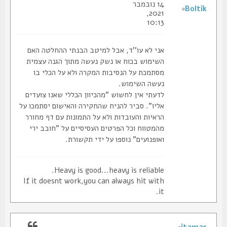
14 נובמבר
Boltik
2021,
10:13
אני לא עו''ד, אבל למיטב הבנתי ההחלטה האם
השימוש בכוח או נשק נעשה מתוך הגנה עצמית
מסתמכת על הנסיבות המקרה ולא על הכלי בו
נעשה השימוש.
לדעתי אין לחשוש "מהכיוון הכללי שאנו צועדים
אליו". סביר להניח שהחקירה והאישום יסתמכו על
הראיות והעובדות ולא על התמונות עם דף מחורר
מהמטווח וכל הפרטים העסיסיים על "חובב ירי
ואופנועים" נוספו על ידי תקשורת.
Heavy is good...heavy is reliable.
If it doesnt work,you can always hit with
it.
itamar