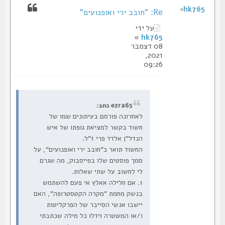
hk765
Re: "חובב ירי ואופנועים"
על ידי
»
hk765
08 דצמבר
2021,
09:26
ezra65 כתב:
לאחרונה פורסם בעיתונים שמו של
חשוד בקשר למציאת גופתו של איש
הנדל"ן אלדד פרי ז"ל.
החשוד תואר כ"חובב ירי ואופנועים", על
סמך פוסטים שלו בפייסבוק, מה שגרם
לי לחשוב על שתי שאלות.
1. אם חלילה אאלץ אי פעם להשתמש
בנשק מחמת "מקרה הקטסטרופה", האם
יישבו אנשי הסייבר של הפרקליטות
ו/או המשטרה וידלו כל מילה שכתבתי