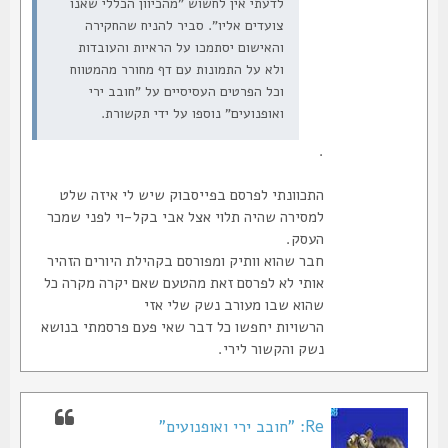
לדעתי אין לחשוש "מהכיוון הכללי שאנו
צועדים אליו". סביר להניח שהחקירה
והאישום יסתמכו על הראיות והעובדות
ולא על התמונות עם דף מחורר מהמטווח
וכל הפרטים העסיסיים על "חובב ירי
ואופנועים" נוספו על ידי תקשורת.
.
התכוונתי לפרסם בפייסבוק שיש לי איזה שלט
למסירה שהיה תלוי אצל אבי בקל-וי לפני שמכר
העסק.
חבר שהוא וותיק ומפורסם בקהילת היורים הזהיר
אותי לא לפרסם זאת מהטעם שאם יקרה מקרה כל
שהוא שבו מעורב נשק שלי אזי
הרשויות יחפשו כל דבר שאי פעם פרסמתי בנושא
נשק והקשור לירי.
Re: "חובב ירי ואופנועים"