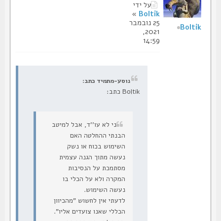
על ידי
»
Boltik
25 נובמבר
Boltik
2021,
14:59
נוסע-מתמיד כתב:
Boltik כתב:
ני לא עו''ד, אבל למיטב
הבנתי ההחלטה האם
השימוש בכוח או נשק
נעשה מתוך הגנה עצמית
מסתמכת על הנסיבות
המקרה ולא על הכלי בו
נעשה השימוש.
לדעתי אין לחשוש "מהכיוון
הכללי שאנו צועדים אליו".