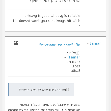
ואז מה? יגלו שיש לך נשק ברשיון?
Heavy is good...heavy is reliable.
If it doesnt work,you can always hit with
it.
itamar
Re: "חובב ירי ואופנועים"
על ידי
»
itamar
27 נובמבר
2021,
08:48
ואז מה? יגלו שיש לך נשק ברשיון?
אתה יודע שבכל פעם שאתה מקליד במסוף
משטרתי ת.ז. של בעל נשק ברשיון קופצת התראה