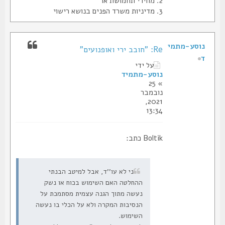
2. מחירי תחמושת או
3. מדיניות משרד הפנים בנושא רישוי
נוסע-מתמי
Re: "חובב ירי ואופנועים"
ד
על ידי
נוסע-מתמיד
» 25
נובמבר
2021,
13:34
Boltik כתב:
ני לא עו''ד, אבל למיטב הבנתי
ההחלטה האם השימוש בכוח או נשק
נעשה מתוך הגנה עצמית מסתמכת על
הנסיבות המקרה ולא על הכלי בו נעשה
השימוש.