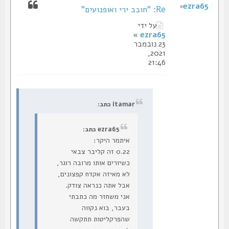
ezra65
Re: "חובב ירי ואופנועים"
על ידי
»
ezra65
23 נובמבר
2021,
21:46
itamar כתב:
ezra65 כתב:
איתמר היקר:
0.22 זה קליבר צבאי
כשיורים אותו מרובה רוגר,
לא מאיזה אקדח קפצונים,
אבל אתה כנראה צודק.
אני משחזר מה כתבתי
בעבר, בוא נקווה
שהפרקליטות תתקשה