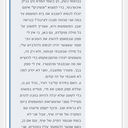
בנושאי נשק, הן בשמי המלא והן בניק
אינטרנטי, כדי למצוא "תופינים" איתם
יוכלו לנסות לשכנע את בית המשפט עד
כמה אני מהווה סכנה לציבור? כנראה
שכן. המשמעות היא, שצריך לחשוב על
כל מילה מוקלדת, גם כאן, כי אין לי
ספק שבמאמץ להשיג את העונש הכי
חמור שאפשר יהיה לנסות ולהלביש עלי,
כל מילה שכתבתי תנותח, ולא רק זה,
משפטים ייגזרו מהקונטקסט כדי להוציא
את מה שכתבתי מהקשרו. אין לי ספק
בכך. מעורר מחשבה, ואני לא יודע למה
לא חשבתי על זה קודם.
2. האם בחירת קליבר זעיר, נגיד 0.22,
שללא ספק תסכן את חיי, תסייע במשהו
כדי לטעון שלא יכלה להיות כוונה להרוג
מצידי? מפני שהמציאות המשפטית כיום
לא נראית טוב. תיכף יקפוץ מישהו עם
המקרה של אריה שיף, אבל אני לא
בטוח שנגמר התיק של שיף, וגם אם כן,
האם אפשר להסתמך עליו כתקדים. אני