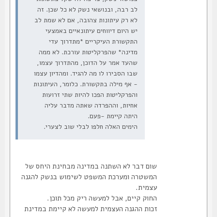
לב רבה, ובנושאי נשק לא כל שכן. זה
לא רק עיתונות צהובה, אם לא שמת לב
יש היום דיווחים עיתונאיים באמצעי
התקשורת העיקריים *מתדרוך עדי
מדינה* שהפרקליטות עורכת. לא ממה
שהעד אמר על הדוכן, מהתדרוך עצמו,
שבו הסבירו לו מה להגיד. ומהדיון עצמו
- אף מילה בתקשורת. כלומר, העיתונות
והפרקליטות הפכו להיות שתי זרועות
אחיות, וההפרדה שאתה מדבר עליה
היתה קיימת -פעם.
הימים האלה חלפו לבלי שוב לצערי.
שום דבר לא השתנה במדינה מבחינת היחס של
המשטרה ומערכת המשפט לשימוש בנשק להגנה
עצמית.
החוק קיים, אבל למעשה ריק מכל תוכן.
זכות ההגנה העצמית למעשה לא קיימת במדינת