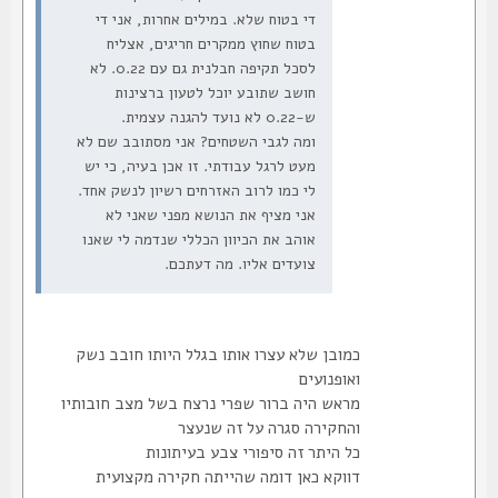
די בטוח שלא. במילים אחרות, אני די
בטוח שחוץ ממקרים חריגים, אצליח
לסכל תקיפה חבלנית גם עם 0.22. לא
חושב שתובע יוכל לטעון ברצינות
ש-0.22 לא נועד להגנה עצמית.
ומה לגבי השטחים? אני מסתובב שם לא
מעט לרגל עבודתי. זו אכן בעיה, כי יש
לי כמו לרוב האזרחים רשיון לנשק אחד.
אני מציף את הנושא מפני שאני לא
אוהב את הכיוון הכללי שנדמה לי שאנו
צועדים אליו. מה דעתכם.
כמובן שלא עצרו אותו בגלל היותו חובב נשק
ואופנועים
מראש היה ברור שפרי נרצח בשל מצב חובותיו
והחקירה סגרה על זה שנעצר
כל היתר זה סיפורי צבע בעיתונות
דווקא כאן דומה שהייתה חקירה מקצועית