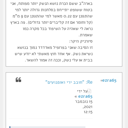
בארה"ב ששם הכרת נושא הנשק יותר מפותח, אני
בטוח ששופט יתייחס בסלחנות גדולה יותר למי
שהתגונן עם 0.22 מאשר למי שהתגונן עם 9 מ"מ
(קל וחומר אם זה קליברים יותר גדולים). פה בארץ
נראה לי שאהיה על השיפוד בכל מקרה כמו
שאמרת.
סיורניק היקר:
זו הסיבה שאני בפרופיל מאדדדד נמוך בנושא
נשיאת נשק. אף אחד חוץ מאשתי לא יודע שיש
בבית או עלי נשק, וככה זה אמור להשאר.
ezra65
Re: "חובב ירי ואופנועים"
על ידי
»
ezra65
15 נובמבר
2021,
12:15