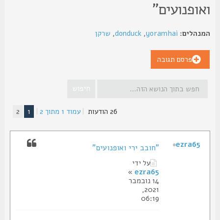
אופנועים"
נהלים:
yoramhai
,
donduck
,
שרקן
פרסם תגובה
26 הודעות
|
עמוד
1
מתוך
2
|
1
2
ezra65
"חובב ירי ואופנועים"
על ידי
»
ezra65
14 נובמבר
2021,
06:19