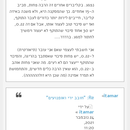
נפגע. בקליברים אחרים זה הרבה פחות, סביב
ה-15 אחוזים. כך שהמסקנה היא, ולא משנה באיזה
קליבר, חייבים לירות יותר כדורים לעבר התוקף,
ואז יש סיכוי טוב לעצור אותו, אבל אם זה 0.22,
יש 30 אחוז סיכוי שהתוקף לא יעצור וימשיך
לחתור למגע. ברררר....
אני חשבתי לעצמי שאם אני עובר (תיאורטית)
ל-0.22, יש פחות סיכוי שאסתבך בהריגה, והסיכוי
שהתוקף ייעצר הם לא רעים. מה שאני פחות אוהב
ב-0.22, הוא שאין הרבה כלים חדשים, והתחמושת
לא תמיד אמינה (מה שכן היא זולהההההה).
itamar
Re: "חובב ירי ואופנועים"
על ידי
»
itamar
24 נובמבר
2021,
11:20