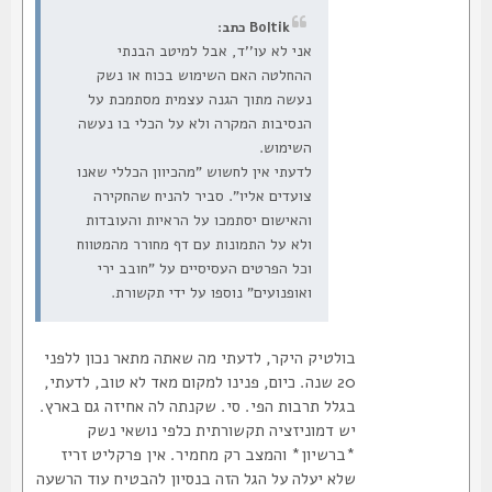
Boltik כתב:
אני לא עו''ד, אבל למיטב הבנתי
ההחלטה האם השימוש בכוח או נשק
נעשה מתוך הגנה עצמית מסתמכת על
הנסיבות המקרה ולא על הכלי בו נעשה
השימוש.
לדעתי אין לחשוש "מהכיוון הכללי שאנו
צועדים אליו". סביר להניח שהחקירה
והאישום יסתמכו על הראיות והעובדות
ולא על התמונות עם דף מחורר מהמטווח
וכל הפרטים העסיסיים על "חובב ירי
ואופנועים" נוספו על ידי תקשורת.
בולטיק היקר, לדעתי מה שאתה מתאר נכון ללפני
20 שנה. כיום, פנינו למקום מאד לא טוב, לדעתי,
בגלל תרבות הפי. סי. שקנתה לה אחיזה גם בארץ.
יש דמוניזציה תקשורתית כלפי נושאי נשק
*ברשיון* והמצב רק מחמיר. אין פרקליט זריז
שלא יעלה על הגל הזה בנסיון להבטיח עוד הרשעה