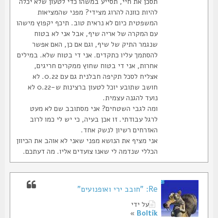
תסכן את חיי, תסייע במשהו כדי לטעון שלא יכלה
להיות כוונה להרוג מצידי? מפני שהמציאות
המשפטית כיום לא נראית טוב. תיכף יקפוץ מישהו
עם המקרה של אריה שיף, אבל אני לא בטוח
שנגמר התיק של שיף, וגם אם כן, האם אפשר
להסתמך עליו כתקדים. אני די בטוח שלא. במילים
אחרות, אני די בטוח שחוץ ממקרים חריגים,
אצליח לסכל תקיפה חבלנית גם עם 0.22. לא
חושב שתובע יוכל לטעון ברצינות ש-0.22 לא
נועד להגנה עצמית.
ומה לגבי השטחים? אני מסתובב שם לא מעט
לרגל עבודתי. זו אכן בעיה, כי יש לי כמו לרוב
האזרחים רשיון לנשק אחד.
אני מציף את הנושא מפני שאני לא אוהב את הכיוון
הכללי שנדמה לי שאנו צועדים אליו. מה דעתכם.
Re: "חובב ירי ואופנועים"
על ידי
»
Boltik