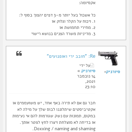
אקסיומה:
כל אשכול בעל יותר מ-3 דפים יהפוך בסוף ל:
1. ויכוח על הקלר וגלוק או
2. מחירי תחמושת או
3. מדיניות משרד הפנים בנושא רישוי
Re: "חובב ירי ואופנועים"
על ידי
סיורניק
»
סיורניק
14 נובמבר
2021,
23:10
חבר גם אם לא תירה באף אחד, יש משועממים או
אקטיביסטים שיתלוננו לבוס שלך על מילה לא
במקום, תמונות עם נשק שגורמות להם אי נעימות
או בדיחה לא מוצלחת ויצרו לחץ לפטר אותך.
Doxxing / naming and shaming.