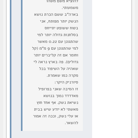
להוציא משם משהו
משמעותי.
בארה"ב ששם הכרת נושא
הנשק יותר מפותח, אני
בטוח ששופט יתייחס
בסלחנות גדולה יותר למי
שהתגונן עם 0.22 מאשר
למי שהתגונן עם 9 מ"מ (קל
וחומר אם זה קליברים יותר
גדולים). פה בארץ נראה לי
שאהיה על השיפוד בכל
מקרה כמו שאמרת.
סיורניק היקר:
זו הסיבה שאני בפרופיל
מאדדדד נמוך בנושא
נשיאת נשק. אף אחד חוץ
מאשתי לא יודע שיש בבית
או עלי נשק, וככה זה אמור
להשאר.