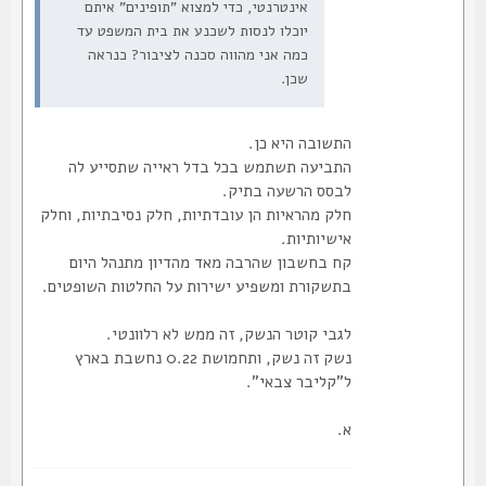
אינטרנטי, כדי למצוא "תופינים" איתם
יוכלו לנסות לשכנע את בית המשפט עד
כמה אני מהווה סכנה לציבור? כנראה
שכן.
התשובה היא כן.
התביעה תשתמש בכל בדל ראייה שתסייע לה
לבסס הרשעה בתיק.
חלק מהראיות הן עובדתיות, חלק נסיבתיות, וחלק
אישיותיות.
קח בחשבון שהרבה מאד מהדיון מתנהל היום
בתשקורת ומשפיע ישירות על החלטות השופטים.
לגבי קוטר הנשק, זה ממש לא רלוונטי.
נשק זה נשק, ותחמושת 0.22 נחשבת בארץ
ל"קליבר צבאי".
א.