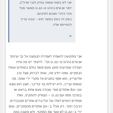
אני לא בטוח שאתה צודק לגבי ארה"ב.
יותר אנשים נהרגו מ-0.22 מאשר מכל
מיני כדורי מגנום למינהם.
נשק זה נשק באשר הוא - וככה צריך
להתייחס אליו.
א.
אני מתקשה להאמין לאמירה הנפוצה על כך שיותר
אנשים נהרגו מ-0.22 וכו'. לדעתי יש פה איזו
הפרזה שמישהו תקע פעם ומאז כולם בטוחים שאלו
הנתונים. אתה יודע מה, שווה לבדוק אצל גרג
אליפריץ, הוא אסף נתונים על מקרי ירי אמת. מה
שאותו עניין, היא יעילות פר קליבר, ואכן הוא מצא
שכ-60 אחוזים ממי שנורה פעם אחת בראש או
במרכז מסה עם 0.22 - הפסיק להתקיף, ואלו
אחוזים דומים לאלו של קליברים אחרים ומכובדים
הרבה יותר. רק מה? ב-30 אחוזים מהמקרים, שום
ירי ב-0.22 לא עצר את התוקף, ולא משנה כמה