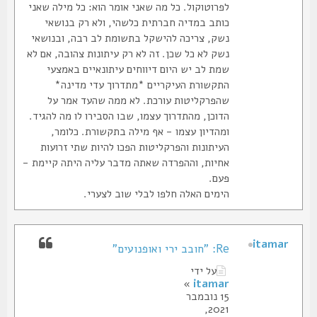
לפרוטוקול. כל מה שאני אומר הוא: כל מילה שאני
כותב במדיה חברתית כלשהי, ולא רק בנושאי
נשק, צריכה להישקל בתשומת לב רבה, ובנושאי
נשק לא כל שכן. זה לא רק עיתונות צהובה, אם לא
שמת לב יש היום דיווחים עיתונאיים באמצעי
התקשורת העיקריים *מתדרוך עדי מדינה*
שהפרקליטות עורכת. לא ממה שהעד אמר על
הדוכן, מהתדרוך עצמו, שבו הסבירו לו מה להגיד.
ומהדיון עצמו - אף מילה בתקשורת. כלומר,
העיתונות והפרקליטות הפכו להיות שתי זרועות
אחיות, וההפרדה שאתה מדבר עליה היתה קיימת -
פעם.
הימים האלה חלפו לבלי שוב לצערי.
itamar
Re: "חובב ירי ואופנועים"
על ידי
»
itamar
15 נובמבר
2021,