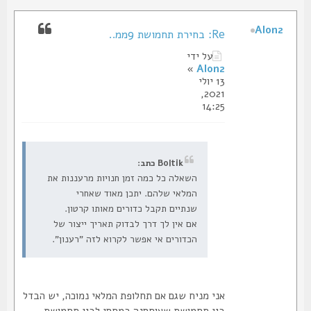
Alon2
Re: בחירת תחמושת 9ממ..
על ידי
»
Alon2
13 יולי
2021,
14:25
Boltik כתב:
השאלה כל כמה זמן חנויות מרעננות את
המלאי שלהם. יתכן מאוד שאחרי
שנתיים תקבל כדורים מאותו קרטון.
אם אין לך דרך לבדוק תאריך ייצור של
הכדורים אי אפשר לקרוא לזה "רענון".
אני מניח שגם אם תחלופת המלאי נמוכה, יש הבדל