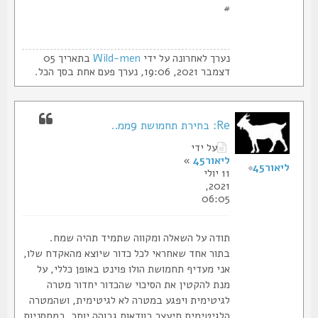
#
נערך לאחרונה על ידי
Wild-men
בתאריך 05
דצמבר 2021, 19:06, נערך פעם אחת בסך הכל.
Re: בחירת תחמושת 9ממ..
על ידי
ליאור45
»
ליאור45
11 יולי
2021,
06:05
תודה על השאלה ומקווה שתמיד תהיה שמח.
בתור אחד שאחראי לכל כדור שיוצא מהאקדח שלו,
אני מעדיף תחמושת הולו פוינט באופן כללי, על
מנת להקטין את הסיכוי שהכדור יחדור מטרה
לגיטימית ויפגע במטרה לא לגיטימית, ושהמטרה
הלגיטימית תיעצר בוודאות גבוהה יותר. במחסניות