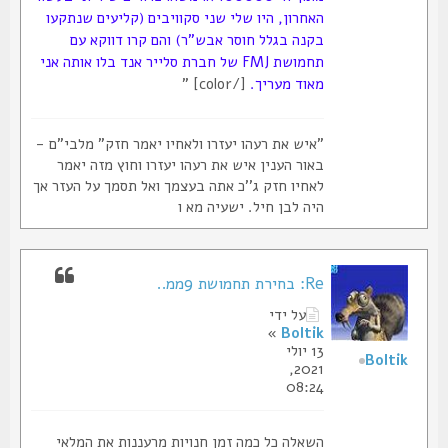
האחרון, היו שלי שני סקוויבים (קליעים שנתקעו
בקנה בגלל חוסר אבש"ר) והם קרו דווקא עם
תחמושת FMJ של חברת סלייר אנד בלו אותה אני
מאוד מעריך.
[/color] "
"איש את רעהו יעזרו ולאחיו יאמר חזק" מלבי"ם -
באור הענין איש את רעהו יעזרו וחוץ מזה יאמר
לאחיו חזק ג''כ אתה בעצמך ואל תסמך על העזר אך
היה לבן חיל. ישעיה מא ו
Re: בחירת תחמושת 9ממ..
על ידי
»
Boltik
13 יולי
Boltik
2021,
08:24
השאלה כל כמה זמן חנויות מרעננות את המלאי