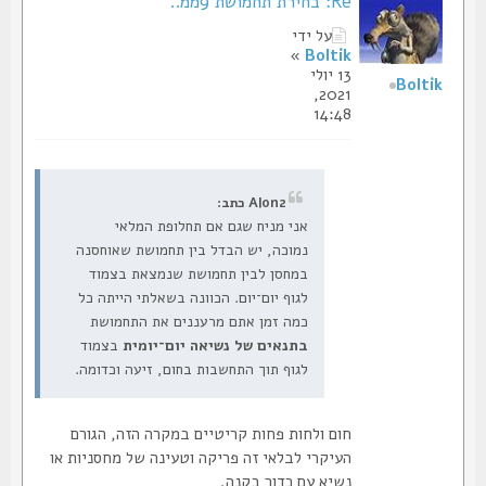
Re: בחירת תחמושת 9ממ..
על ידי
»
Boltik
13 יולי
Boltik
2021,
14:48
Alon2 כתב:
אני מניח שגם אם תחלופת המלאי
נמוכה, יש הבדל בין תחמושת שאוחסנה
במחסן לבין תחמושת שנמצאת בצמוד
לגוף יום־יום. הכוונה בשאלתי הייתה כל
כמה זמן אתם מרעננים את התחמושת
בתנאים של נשיאה יום־יומית
בצמוד
לגוף תוך התחשבות בחום, זיעה וכדומה.
חום ולחות פחות קריטיים במקרה הזה, הגורם
העיקרי לבלאי זה פריקה וטעינה של מחסניות או
נשיא עם כדור בקנה.