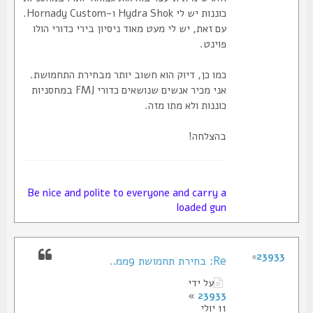
כוננות יש לי Hydra Shok ו-Hornady Custom.
עם זאת, יש לי מעט מאוד ניסיון בירי כדורי הולו
פוינט.
כמו כן, דיוק הוא חשוב יותר מבחירת התחמושת.
אני מכיר אנשים שנושאים כדורי FMJ במחסניות
כוננות ולא מתו מזה.
בהצלחה!
Be nice and polite to everyone and carry a
loaded gun
23933
Re: בחירת תחמושת 9ממ..
על ידי
»
23933
11 יולי