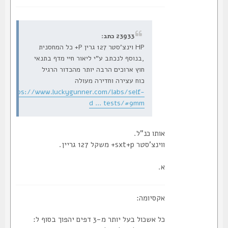
23933 כתב:
HP וינצ'סטר 127 גרין P+ כל המחסנית
,בנוסף לנכתב ע"י ליאור חיי מדף בתנאי
חוץ ארוכים הרבה יותר מהכדור הרגיל
כוח עצירה וחדירה מעולה
https://www.luckygunner.com/labs/self-
d ... tests/#9mm
אותו כנ"ל.
ווינצ'סטר sxt+p+ משקל 127 גריין.
א.
אקסיומה:
כל אשכול בעל יותר מ-3 דפים יהפוך בסוף ל: