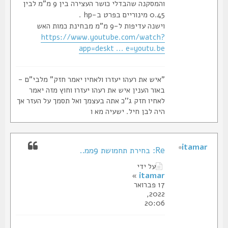
והמסקנה שהבדלי כושר העצירה בין 9 מ"מ לבין
0.45 מינוריים בפרט ב-hp .
וישנה עדיפות ל-9 מ"מ מבחינת כמות האש
https://www.youtube.com/watch?
app=deskt ... e=youtu.be
"איש את רעהו יעזרו ולאחיו יאמר חזק" מלבי"ם -
באור הענין איש את רעהו יעזרו וחוץ מזה יאמר
לאחיו חזק ג''כ אתה בעצמך ואל תסמך על העזר אך
היה לבן חיל. ישעיה מא ו
itamar
Re: בחירת תחמושת 9ממ..
על ידי
»
itamar
17 פברואר
2022,
20:06