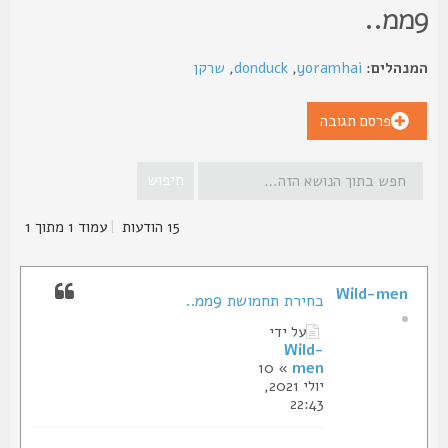
.
נהלים:
yoramhai
,
donduck
,
שרקן
פרסם תגובה
15 הודעות
|
עמוד
1
מתוך
1
Wild-men
בחירת תחמושת 9ממ..
על ידי
Wild-
» 10
men
יולי 2021,
22:43