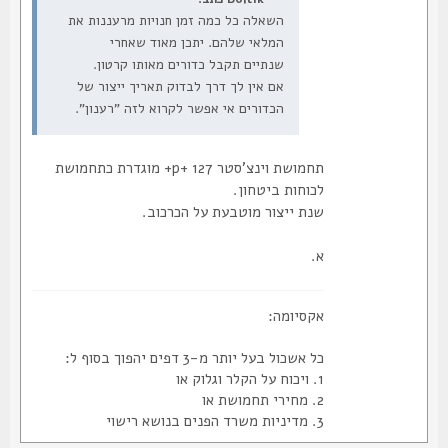
השאלה כל כמה זמן חנויות מרעננות את
המלאי שלהם. יתכן מאוד שאחרי
שנתיים תקבל כדורים מאותו קרטון.
אם אין לך דרך לבדוק תאריך ייצור של
הכדורים אי אפשר לקרוא לזה "רענון".
תחמושת וינצ'סטר 127 +p+ מוגדרת כתחמושת
לכוחות ביטחון.
שנת ייצור מוטבעת על הכרכוב.
א.
אקסיומה:
כל אשכול בעל יותר מ-3 דפים יהפוך בסוף ל:
1. ויכוח על הקלר וגלוק או
2. מחירי תחמושת או
3. מדיניות משרד הפנים בנושא רישוי