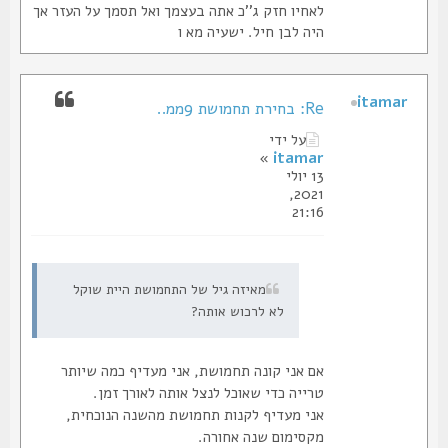
לאחיו חזק ג''כ אתה בעצמך ואל תסמך על העזר אך
היה לבן חיל. ישעיה מא ו
itamar
Re: בחירת תחמושת 9ממ..
על ידי
»
itamar
13 יולי
2021,
21:16
מאיזה גיל של התחמושת היית שוקל
לא לרכוש אותה?
אם אני קונה תחמושת, אני מעדיף כמה שיותר
טרייה כדי שאוכל לנצל אותה לאורך זמן.
אני מעדיף לקנות תחמושת מהשנה הנוכחית,
מקסימום שנה אחורה.