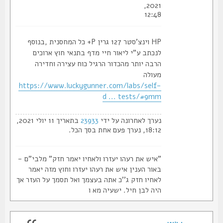
2021,
12:48
HP וינצ'סטר 127 גרין P+ כל המחסנית ,בנוסף
לנכתב ע"י ליאור חיי מדף בתנאי חוץ ארוכים
הרבה יותר מהכדור הרגיל כוח עצירה וחדירה
מעולה
https://www.luckygunner.com/labs/self-
d ... tests/#9mm
נערך לאחרונה על ידי
23933
בתאריך 11 יולי 2021,
18:12, נערך פעם אחת בסך הכל.
"איש את רעהו יעזרו ולאחיו יאמר חזק" מלבי"ם -
באור הענין איש את רעהו יעזרו וחוץ מזה יאמר
לאחיו חזק ג''כ אתה בעצמך ואל תסמך על העזר אך
היה לבן חיל. ישעיה מא ו