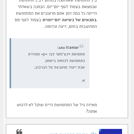
בין תחמושת שאוחסנה במחסן לבין תחמושת
שנמצאת בצמוד לגוף יום־יום. הכוונה בשאלתי
הייתה כל כמה זמן אתם מרעננים את התחמושת
בתנאים של נשיאה יום־יומית
בצמוד לגוף תוך
התחשבות בחום, זיעה וכדומה.
itamar כתב:
תחמושת וינצ'סטר 127 +p+ מוגדרת
כתחמושת לכוחות ביטחון.
שנת ייצור מוטבעת על הכרכוב.
א.
מאיזה גיל של התחמושת היית שוקל לא לרכוש
אותה?