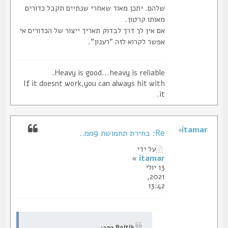
שלהם. יתכן מאוד שאחרי שנתיים תקבל כדורים
מאותו קרטון.
אם אין לך דרך לבדוק תאריך ייצור של הכדורים אי
אפשר לקרוא לזה "רענון".
Heavy is good...heavy is reliable.
If it doesnt work,you can always hit with
it.
itamar
Re: בחירת תחמושת 9ממ..
על ידי
»
itamar
13 יולי
2021,
13:42
Boltik כתב: