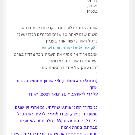
12 יולי
2021,
19:04
אחת לשנתיים לערך וזה נקרא תדירות גבוהה,
משום שגם לאחר 10 שנים הכדורים הללו יפעלו
כרגיל ראה שרשור אחר בעניין
viewtopic.php?f=1&t=21982
אמנם ארוך אך מקיף את העניין מכל צדדיו בפרט
הפוסטים האחרונים כמדומני
זהו העתק של אחד הפוסטים שם
"
[color=#008000]Re: אחסון תחמושת לטווח
ארוך
על ידי ליאור45 » 24 ינואר 2021, 13:37
כל כדורי ההולו פוינט שיריתי, גם אחרי 15 שנים
ממועד הרכישה, עבדו 100%. לדעתי יש הבדל
בינם לבין תחמושת FMJ זולה יותר לאימונים
מבחינת בקרת איכות.
מתוך ה-100000 או משהו כדורים שיריתי בעשור