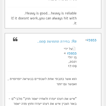
Heavy is good...heavy is reliable.
If it doesnt work,you can always hit with
it.
23933
Re: בחירת תחמושת 9ממ..
על ידי
»
23933
13 יולי
2021,
17:09
הוא אשר כתבתי אחת לשנתיים בנשיאה יומיומית ,
ואפשר גם יותר
"איש את רעהו יעזרו ולאחיו יאמר חזק" מלבי"ם -
באור הענין איש את רעהו יעזרו וחוץ מזה יאמר