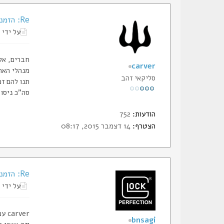
Re: הזמנת תעודות החבר של הסליק
על ידי
חברים, אל
carver
מנהלי האתר
סליקאי זהב
תנו להם זמ
סה"כ ניסו 
הודעות:
752
הצטרף:
14 דצמבר 2015, 08:17
Re: הזמנת תעודות החבר של הסליק
על ידי
carver עם כל הכבוד, ארבעה חודשים הם די והותר.
bnsagi