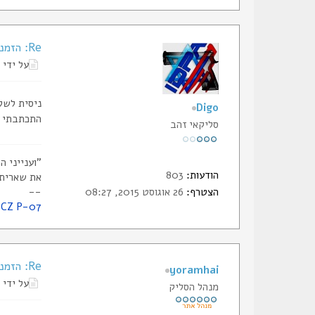
Re: הזמנת תעודות החבר של הסליק
על ידי
ניסית לשל
Digo
התכתבתי א
סליקאי זהב
"וענייני 
הודעות:
803
את שאריתם
--
הצטרף:
26 אוגוסט 2015, 08:27
CZ P-07
Re: הזמנת תעודות החבר של הסליק
yoramhai
על ידי
מנהל הסליק