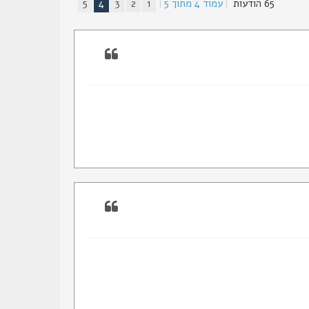
65 הודעות
|
עמוד
4
מתוך
5
|
1
2
3
4
5