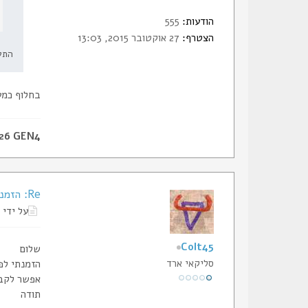
הודעות:
555
הצטרף:
27 אוקטובר 2015, 13:03
התע
בחלוף כמע
 26 GEN4
Re: הזמנת תעודות החבר של הסליק
על ידי
Colt45
שלום
סליקאי ארד
הזמנתי לפני חודש וחצי (12 
אפשר לקבל
תודה