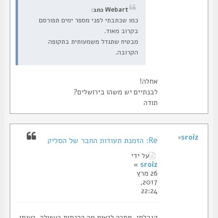
Webart כתב:
כמו שכתבתי לפני מספר ימים תפורסם
בקרוב מאוד.
מבטיח שתגדל משמעותית בתקופה
הקרובה.
אחלה!
לבנתיים יש משהו בירושלים?
תודה
sroiz
Re: הזמנת תעודות החבר של הסליק
על ידי
»
sroiz
26 מרץ
2017,
22:24
קיבלתי, מחכה לראות מה ההנחות בעפולה, רציתי