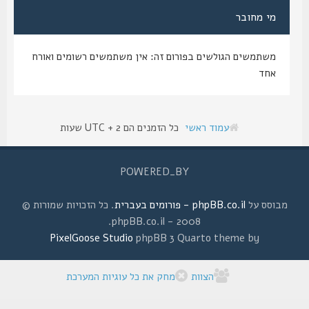
מי מחובר
משתמשים הגולשים בפורום זה: אין משתמשים רשומים ואורח
אחד
עמוד ראשי
כל הזמנים הם UTC + 2 שעות
POWERED_BY
מבוסס על
phpBB.co.il - פורומים בעברית
. כל הזכויות שמורות ©
2008 - phpBB.co.il.
PixelGoose Studio
phpBB 3 Quarto theme by
הצוות
מחק את כל עוגיות המערכת