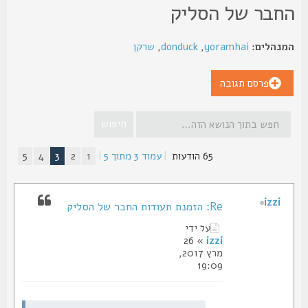
חבר של הסליק
נהלים:
yoramhai
,
donduck
,
שרקן
פרסם תגובה
65 הודעות
|
עמוד
3
מתוך
5
|
1
2
3
4
5
izzi
Re: הזמנת תעודות החבר של הסליק
על ידי
» 26
izzi
מרץ 2017,
19:09