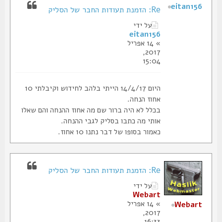
eitan156
Re: הזמנת תעודות החבר של הסליק
על ידי
eitan156
» 14 אפריל
2017,
15:04
היום 14/4/17 הייתי בלהב לחידוש וקיבלתי 10
אחוז הנחה.
בכלל לא היה ברור שם מה אחוז ההנחה והם שאלו
אותי מה כתבו בסליק לגבי ההנחה.
כאמור בסופו של דבר נתנו 10 אחוז.
Re: הזמנת תעודות החבר של הסליק
על ידי
Webart
» 14 אפריל
Webart
2017,
16:33