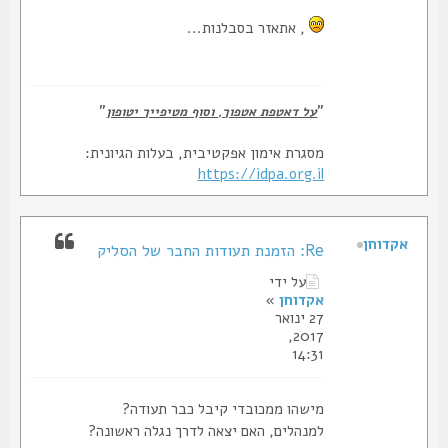
, אתאזר בסבלנות...
"
"
על דאטפת אטפוך, וסוף מטיפייך יטופון
מסגרת אימון אפקטיבית, בעלות הגיונית:
https://idpa.org.il
אקדוחן
Re: הזמנת תעודות החבר של הסליק
על ידי
אקדוחן
»
27 ינואר
2017,
14:31
מישהו ממכובדי קיבל כבר תעודה?
למנהלים, האם יצאה לדרך נגלה ראשונה?