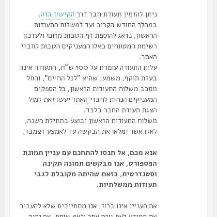
ניתן להזמין תעודת חבר דרך
הקישור הזה
.
במהלך החודש הקרוב ועד למשלוח התעודות
הראשון, נדאג להוספת דף הטבות מרוכז ולעדכון
רשימת המטווחים באלו המעניקים הטבות לחברי
האתר.
עלות התעודה עומדת על 100 ש"ח, התעודה אינה
בעלת תוקף, משמע, שהיא "לכל החיים", והחל
מסבב משלוח התעודות הראשון, כל הספקים
המעניקים הנחות לחברי האתר יעשו זאת למול
הצגת תעודת החבר בלבד.
משלוח התעודות הראשון יבוצע בתחילת השנה,
לאלו אשר ימלאו את הבקשה עד לאמצע דצמבר.
אנא מכם, אל תנסו להתחכם עם עניין תמונת
הפספורט, אנו מבקשים תמונה תקינה
וסטנדרטית, כזאת שהיתה מקובלת לגבי
תעודות ממשלתיות.
אם העניין אינו ברור, אנו מתחייבים שלא להעביר
את המידע לאף גורם אחר ולאף שותף, אם יהיה