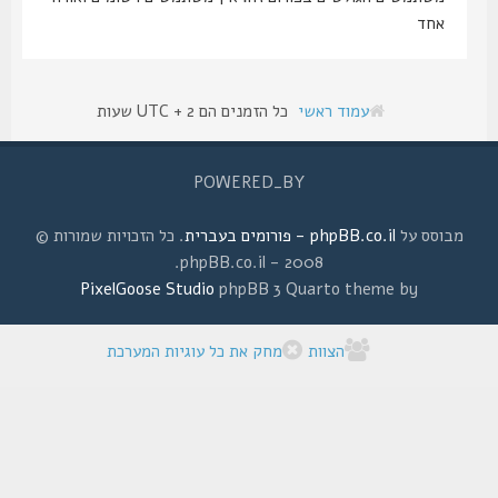
אחד
עמוד ראשי
כל הזמנים הם UTC + 2 שעות
POWERED_BY
מבוסס על
phpBB.co.il - פורומים בעברית
. כל הזכויות שמורות ©
2008 - phpBB.co.il.
PixelGoose Studio
phpBB 3 Quarto theme by
הצוות
מחק את כל עוגיות המערכת