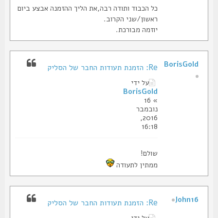
כל הכבוד ותודה רבה,את הליך ההזמנה אבצע ביום
ראשון/שני הקרוב.
יוזמה מבורכת.
BorisGold
Re: הזמנת תעודות החבר של הסליק
על ידי
BorisGold
» 16
נובמבר
2016,
16:18
שולם!
ממתין לתעודה
John16
Re: הזמנת תעודות החבר של הסליק
על ידי