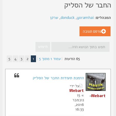
חבר של הסליק
נהלים:
yoramhai
,
donduck
,
שרקן
פרסם תגובה
65 הודעות
|
עמוד
1
מתוך
5
|
1
2
3
4
5
הזמנת תעודות החבר של הסליק
על ידי
Webart
» 15
Webart
נובמבר
2016,
16:33