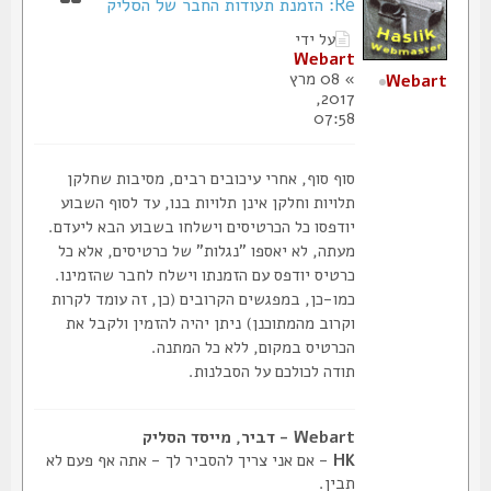
Re: הזמנת תעודות החבר של הסליק
על ידי
Webart
» 08 מרץ
Webart
2017,
07:58
סוף סוף, אחרי עיכובים רבים, מסיבות שחלקן
תלויות וחלקן אינן תלויות בנו, עד לסוף השבוע
יודפסו כל הכרטיסים וישלחו בשבוע הבא ליעדם.
מעתה, לא יאספו "נגלות" של כרטיסים, אלא כל
כרטיס יודפס עם הזמנתו וישלח לחבר שהזמינו.
כמו-כן, במפגשים הקרובים (כן, זה עומד לקרות
וקרוב מהמתוכנן) ניתן יהיה להזמין ולקבל את
הכרטיס במקום, ללא כל המתנה.
תודה לכולכם על הסבלנות.
Webart - דביר, מייסד הסליק
HK
- אם אני צריך להסביר לך - אתה אף פעם לא
תבין.