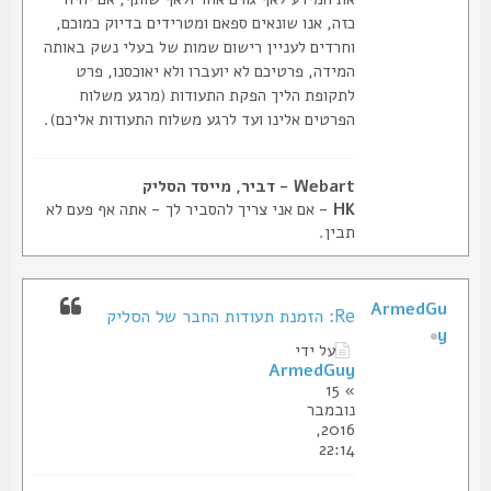
כזה, אנו שונאים ספאם ומטרידים בדיוק כמוכם,
וחרדים לעניין רישום שמות של בעלי נשק באותה
המידה, פרטיכם לא יועברו ולא יאוכסנו, פרט
לתקופת הליך הפקת התעודות (מרגע משלוח
הפרטים אלינו ועד לרגע משלוח התעודות אליכם).
Webart - דביר, מייסד הסליק
HK
- אם אני צריך להסביר לך - אתה אף פעם לא
תבין.
ArmedGu
Re: הזמנת תעודות החבר של הסליק
y
על ידי
ArmedGuy
» 15
נובמבר
2016,
22:14