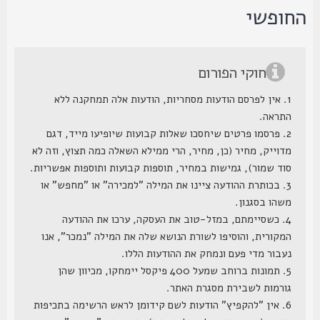
חופשי
חוקי הפורום
1. אין לפרסם הודעות מסחריות, הודעות אלה תמחקנה ללא
התראה.
2. פרסמו פרטים שיחסכו שאלות קבועות שיופיעו מייד, דגם
מדוייק, מחיר (כן, מחיר, הרי ממילא השאלה כמה תצוץ, וזה לא
סוד שמור), גמישות במחיר, תוספות קבועות ותוספות אפשריות.
3. בכותרת ההודעה ציינו את המילה "למכירה" או "מחפש" או
משהו בסגנון.
4. כשסיימתם, במזל-טוב את העסקה, ערכו את ההודעה
המקורית, והוסיפו לשורת הנושא שלה את המילה "נמכר", אנו
נעבור מדי פעם ונמחק את ההודעות הללו.
5. תמונות ברוחב שמעל 400 פיקסל יימחקו, מכיוון שהן
גורמות לשבירת מסגרת האתר.
6. אין "להקפיץ" הודעות לשם קידומן לראש הרשימה בתכיפות