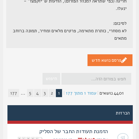
חריגה (כפי שתראה למנהל הפורום), הודעות ש"יוקפצו" -
ינעלו.
לסיכום:
לא מסחרי, כותרת מתאימה, פרטים מלאים ומחיר, תמונה ברוחב
מתאים
פרסם נושא חדש
4401 נושאים
|
עמוד
1
מתוך
177
|
1
2
3
4
5
...
177
הכרזות
הזמנת תעודות החבר של הסליק