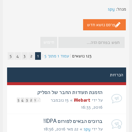
הל:
spy
פרסם נושא חדש
123 נושאים
|
עמוד
1
מתוך
5
|
1
2
3
4
5
הכרזות
הזמנת תעודות החבר של הסליק
על ידי
Webart
» 15 נובמבר
5
4
3
2
1
2016, 16:33
ברוכים הבאים לפורום IDPA!
על ידי
spy
» 22 מאי 2016, 18:56