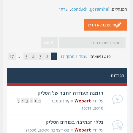
נהלים:
yoramhai
,
donduck
,
שרקן
פרסם נושא חדש
416 נושאים
|
עמוד
1
מתוך
17
|
1
2
3
4
5
...
17
הכרזות
הזמנת תעודות החבר של הסליק
על ידי
Webart
» 15 נובמבר
5
4
3
2
1
2016, 16:33
כללי הכתיבה בפורום הסליק
על ידי
Webart
» 02 דצמבר 2009, 23:06