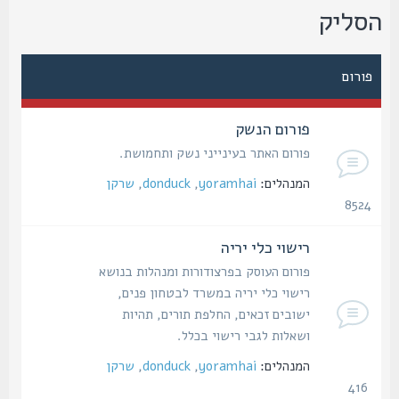
סליק
פורום
פורום הנשק
פורום האתר בעינייני נשק ותחמושת.
המנהלים:
yoramhai
,
donduck
,
שרקן
8524
נושאים
רישוי כלי יריה
פורום העוסק בפרצודורות ומנהלות בנושא
רישוי כלי יריה במשרד לבטחון פנים,
ישובים זכאים, החלפת תורים, תהיות
ושאלות לגבי רישוי בכלל.
המנהלים:
yoramhai
,
donduck
,
שרקן
416