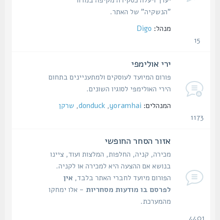
"הנשקיה" של האתר.
מנהל:
Digo
15
נושאים
ירי אולימפי
פורום המיועד לעוסקים ולמתעניינים בתחום
הירי האולימפי לסוגיו השונים.
המנהלים:
yoramhai
,
donduck
,
שרקן
1173
נושאים
אזור הסחר החופשי
מכירה, קניה, החלפות, המלצות ועוד, ציינו
בנושא אם ההצעה היא למכירה או לקניה.
הפורום מיועד לחברי האתר בלבד,
אין
לפרסם בו מודעות מסחריות
- אלו ימחקו
מהמערכת.
4401