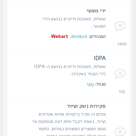
נושאים
ירי מעשי
שאלות, תשובות ודיונים בנושא הירי
המעשי.
המנהלים:
donduck
,
Webart
1202
נושאים
IDPA
שאלות, תשובות ודיונים בנושא ה-IDPA
(ירי הגנתי באקדח).
מנהל:
spy
123
נושאים
סקירות נשק וציוד
פורום זה מכיל ביקורות אודות אקדחים
וציוד, נשמח לקבל חוות דעת מנומקות על
מגוון המוצרים המוצגים בפורום, החומר
יערך ויעלה כסקירה מקיפה במדור