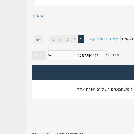
הבא
|
עמוד
1
מתוך
47
|
1
2
3
4
5
...
47
עבור ל:
ין משתמשים רשומים ואורח אחד