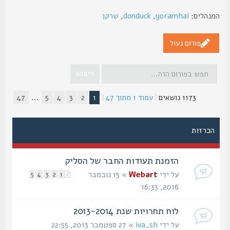
נהלים:
yoramhai
,
donduck
,
שרקן
פורום נעול
1173 נושאים
|
עמוד
1
מתוך
47
|
1
2
3
4
5
...
47
הכרזות
הזמנת תעודות החבר של הסליק
על ידי
Webart
» 15 נובמבר
5
4
3
2
1
2016, 16:33
לוח תחרויות שנת 2013-2014
על ידי
iva_sh
» 27 ספטמבר 2013, 22:55