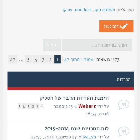
נהלים:
yoramhai
,
donduck
,
שרקן
פורום נעול
1173 נושאים
|
עמוד
1
מתוך
47
|
1
2
3
4
5
...
47
הכרזות
הזמנת תעודות החבר של הסליק
על ידי
Webart
» 15 נובמבר
5
4
3
2
1
2016, 16:33
לוח תחרויות שנת 2013-2014
על ידי
iva_sh
» 27 ספטמבר 2013, 22:55