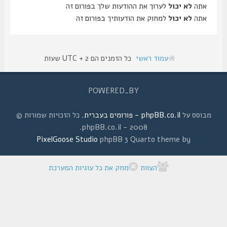
אתה
לא יכול
לערוך את ההודעות שלך בפורום זה
אתה
לא יכול
למחוק את הודעותיך בפורום זה
עמוד ראשי
כל הזמנים הם UTC + 2 שעות
POWERED_BY
מבוסס על
phpBB.co.il - פורומים בעברית
. כל הזכויות שמורות ©
2008 - phpBB.co.il.
PixelGoose Studio
phpBB 3 Quarto theme by
הצוות
מחק את כל עוגיות המערכת